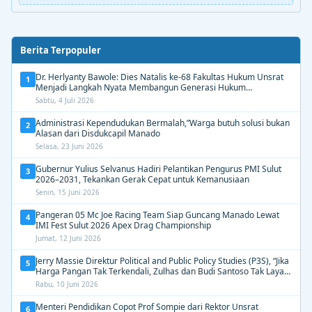
Berita Terpopuler
Dr. Herlyanty Bawole: Dies Natalis ke-68 Fakultas Hukum Unsrat
1
Menjadi Langkah Nyata Membangun Generasi Hukum
Berdampak
Sabtu, 4 Juli 2026
Administrasi Kependudukan Bermalah,”Warga butuh solusi bukan
2
Alasan dari Disdukcapil Manado
Selasa, 23 Juni 2026
Gubernur Yulius Selvanus Hadiri Pelantikan Pengurus PMI Sulut
3
2026–2031, Tekankan Gerak Cepat untuk Kemanusiaan
Senin, 15 Juni 2026
Pangeran 05 Mc Joe Racing Team Siap Guncang Manado Lewat
4
IMI Fest Sulut 2026 Apex Drag Championship
Jumat, 12 Juni 2026
Jerry Massie Direktur Political and Public Policy Studies (P3S), “Jika
5
Harga Pangan Tak Terkendali, Zulhas dan Budi Santoso Tak Layak
Dipertahankan”
Rabu, 10 Juni 2026
Menteri Pendidikan Copot Prof Sompie dari Rektor Unsrat
6