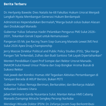
Berita Terbaru
Dr. Herlyanty Bawole: Dies Natalis ke-68 Fakultas Hukum Unsrat Menjadi
Langkah Nyata Membangun Generasi Hukum Berdampak
Administrasi Kependudukan Bermalah,”Warga butuh solusi bukan Alasan
dari Disdukcapil Manado
Gubernur Yulius Selvanus Hadiri Pelantikan Pengurus PMI Sulut 2026–
2031, Tekankan Gerak Cepat untuk Kemanusiaan
Pangeran 05 Mc Joe Racing Team Siap Guncang Manado Lewat IMI Fest
Sulut 2026 Apex Drag Championship
Jerry Massie Direktur Political and Public Policy Studies (P3S), “Jika Harga
Pangan Tak Terkendali, Zulhas dan Budi Santoso Tak Layak Dipertahankan”
Menteri Pendidikan Copot Prof Sompie dari Rektor Unsrat Manado.
INAKOR Sulut Kawal Unsur Pidana dan Siap Bongkar Aroma Busuk di
Suksesi Rektor
Hak Jawab dan Koreksi: Humas AM Tegaskan Aktivitas Pertambangan di
Tanoyan Berada di WIUP Berizin, Bukan PETI
Gubernur Yulius: Remaja Beriman, Berkarakter, dan Berkarya Adalah
Kekuatan Sulawesi Utara
Jabat Sekretaris Garda Nusantara Sulut. Mantan Ketua HMI Cabang
Manado Dampingi Miracle Sengkey Perangi Narkoba
Mendagri Wisuda Doktor IPDN: Dr. Zefanya Jocom Siap Berkontribusi