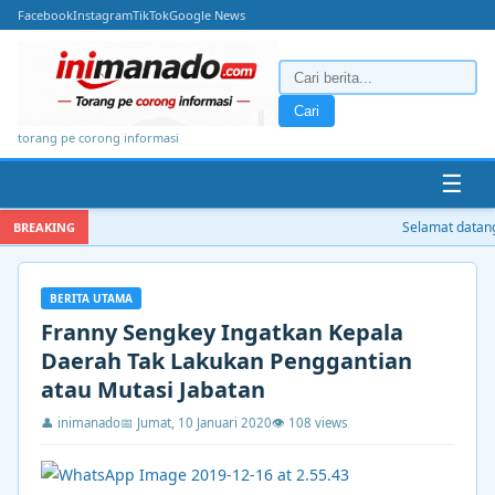
Facebook
Instagram
TikTok
Google News
Cari
torang pe corong informasi
☰
Selamat datang 
BREAKING
BERITA UTAMA
Franny Sengkey Ingatkan Kepala
Daerah Tak Lakukan Penggantian
atau Mutasi Jabatan
👤 inimanado
📅 Jumat, 10 Januari 2020
👁 108 views