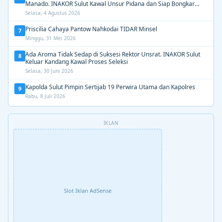
Manado. INAKOR Sulut Kawal Unsur Pidana dan Siap Bongkar
Aroma Busuk di Suksesi Rektor
Selasa, 4 Agustus 2026
Priscilia Cahaya Pantow Nahkodai TIDAR Minsel
7
Minggu, 31 Mei 2026
Ada Aroma Tidak Sedap di Suksesi Rektor Unsrat. INAKOR Sulut
8
Keluar Kandang Kawal Proses Seleksi
Selasa, 30 Juni 2026
Kapolda Sulut Pimpin Sertijab 19 Perwira Utama dan Kapolres
9
Rabu, 8 Juli 2026
IKLAN
Slot Iklan AdSense