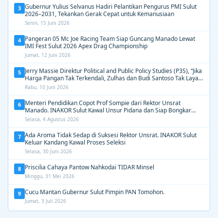
Gubernur Yulius Selvanus Hadiri Pelantikan Pengurus PMI Sulut
3
2026–2031, Tekankan Gerak Cepat untuk Kemanusiaan
Senin, 15 Juni 2026
Pangeran 05 Mc Joe Racing Team Siap Guncang Manado Lewat
4
IMI Fest Sulut 2026 Apex Drag Championship
Jumat, 12 Juni 2026
Jerry Massie Direktur Political and Public Policy Studies (P3S), “Jika
5
Harga Pangan Tak Terkendali, Zulhas dan Budi Santoso Tak Layak
Dipertahankan”
Rabu, 10 Juni 2026
Menteri Pendidikan Copot Prof Sompie dari Rektor Unsrat
6
Manado. INAKOR Sulut Kawal Unsur Pidana dan Siap Bongkar
Aroma Busuk di Suksesi Rektor
Selasa, 4 Agustus 2026
Ada Aroma Tidak Sedap di Suksesi Rektor Unsrat. INAKOR Sulut
7
Keluar Kandang Kawal Proses Seleksi
Selasa, 30 Juni 2026
Priscilia Cahaya Pantow Nahkodai TIDAR Minsel
8
Minggu, 31 Mei 2026
Cucu Mantan Gubernur Sulut Pimpin PAN Tomohon.
9
Jumat, 3 Juli 2026