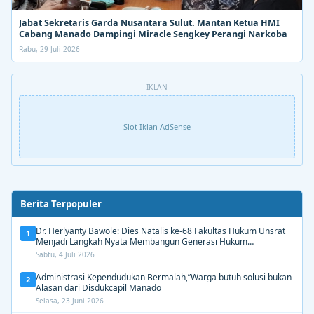
Jabat Sekretaris Garda Nusantara Sulut. Mantan Ketua HMI
Cabang Manado Dampingi Miracle Sengkey Perangi Narkoba
Rabu, 29 Juli 2026
IKLAN
Slot Iklan AdSense
Berita Terpopuler
Dr. Herlyanty Bawole: Dies Natalis ke-68 Fakultas Hukum Unsrat
1
Menjadi Langkah Nyata Membangun Generasi Hukum
Berdampak
Sabtu, 4 Juli 2026
Administrasi Kependudukan Bermalah,”Warga butuh solusi bukan
2
Alasan dari Disdukcapil Manado
Selasa, 23 Juni 2026