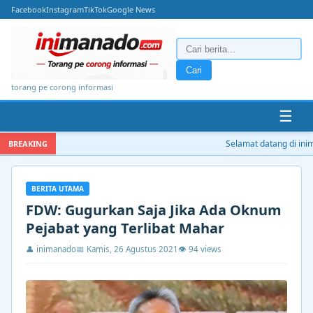
Facebook
Instagram
TikTok
Google News
Cari
torang pe corong informasi
☰
Selamat datang di inima
BREAKING
BERITA UTAMA
FDW: Gugurkan Saja Jika Ada Oknum
Pejabat yang Terlibat Mahar
👤 inimanado
📅 Kamis, 26 Agustus 2021
👁 94 views