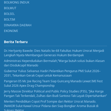
BOLMONG INDUK
BOLMUT
BOLSEL
BOLTIM
DINAMIKA DAERAH
EKONOMI
Berita Terbaru
Dr. Herlyanty Bawole: Dies Natalis ke-68 Fakultas Hukum Unsrat Menjadi
Langkah Nyata Membangun Generasi Hukum Berdampak
Administrasi Kependudukan Bermalah,”Warga butuh solusi bukan Alasan
dari Disdukcapil Manado
Gubernur Yulius Selvanus Hadiri Pelantikan Pengurus PMI Sulut 2026–
2031, Tekankan Gerak Cepat untuk Kemanusiaan
Pangeran 05 Mc Joe Racing Team Siap Guncang Manado Lewat IMI Fest
Sulut 2026 Apex Drag Championship
Jerry Massie Direktur Political and Public Policy Studies (P3S), “Jika Harga
Pangan Tak Terkendali, Zulhas dan Budi Santoso Tak Layak Dipertahankan”
Menteri Pendidikan Copot Prof Sompie dari Rektor Unsrat Manado.
INAKOR Sulut Kawal Unsur Pidana dan Siap Bongkar Aroma Busuk di
Suksesi Rektor