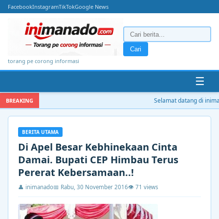
Facebook
Instagram
TikTok
Google News
Cari
torang pe corong informasi
☰
Selamat datang di inimanad
BREAKING
BERITA UTAMA
Di Apel Besar Kebhinekaan Cinta
Damai. Bupati CEP Himbau Terus
Pererat Kebersamaan..!
👤 inimanado
📅 Rabu, 30 November 2016
👁 71 views