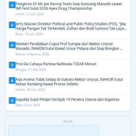
Pangeran 05 Mc Joe Racing Team Siap Guncang Manado Lewat
4
IMI Fest Sulut 2026 Apex Drag Championship
Jumat, 12 Juni 2026
Jerry Massie Direktur Political and Public Policy Studies (P3S), “Jika
5
Harga Pangan Tak Terkendali, Zulhas dan Budi Santoso Tak Layak
Dipertahankan”
Rabu, 10 Juni 2026
Menteri Pendidikan Copot Prof Sompie dari Rektor Unsrat
6
Manado. INAKOR Sulut Kawal Unsur Pidana dan Siap Bongkar
Aroma Busuk di Suksesi Rektor
Selasa, 4 Agustus 2026
Priscilia Cahaya Pantow Nahkodai TIDAR Minsel
7
Minggu, 31 Mei 2026
Ada Aroma Tidak Sedap di Suksesi Rektor Unsrat. INAKOR Sulut
8
Keluar Kandang Kawal Proses Seleksi
Selasa, 30 Juni 2026
Kapolda Sulut Pimpin Sertijab 19 Perwira Utama dan Kapolres
9
Rabu, 8 Juli 2026
IKLAN