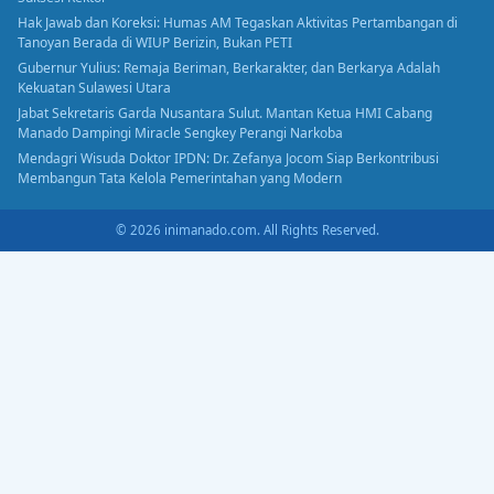
Hak Jawab dan Koreksi: Humas AM Tegaskan Aktivitas Pertambangan di
Tanoyan Berada di WIUP Berizin, Bukan PETI
Gubernur Yulius: Remaja Beriman, Berkarakter, dan Berkarya Adalah
Kekuatan Sulawesi Utara
Jabat Sekretaris Garda Nusantara Sulut. Mantan Ketua HMI Cabang
Manado Dampingi Miracle Sengkey Perangi Narkoba
Mendagri Wisuda Doktor IPDN: Dr. Zefanya Jocom Siap Berkontribusi
Membangun Tata Kelola Pemerintahan yang Modern
© 2026 inimanado.com. All Rights Reserved.