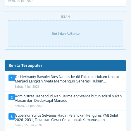
Rabu, 29 Juli 2026
IKLAN
Slot Iklan AdSense
Berita Terpopuler
Dr. Herlyanty Bawole: Dies Natalis ke-68 Fakultas Hukum Unsrat
1
Menjadi Langkah Nyata Membangun Generasi Hukum
Berdampak
Sabtu, 4 Juli 2026
Administrasi Kependudukan Bermalah,”Warga butuh solusi bukan
2
Alasan dari Disdukcapil Manado
Selasa, 23 Juni 2026
Gubernur Yulius Selvanus Hadiri Pelantikan Pengurus PMI Sulut
3
2026–2031, Tekankan Gerak Cepat untuk Kemanusiaan
Senin, 15 Juni 2026