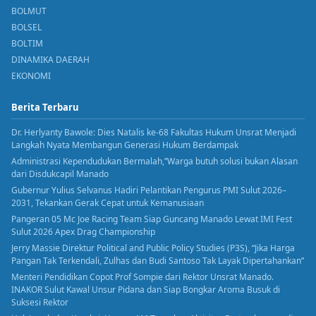
BOLMUT
BOLSEL
BOLTIM
DINAMIKA DAERAH
EKONOMI
Berita Terbaru
Dr. Herlyanty Bawole: Dies Natalis ke-68 Fakultas Hukum Unsrat Menjadi
Langkah Nyata Membangun Generasi Hukum Berdampak
Administrasi Kependudukan Bermalah,”Warga butuh solusi bukan Alasan
dari Disdukcapil Manado
Gubernur Yulius Selvanus Hadiri Pelantikan Pengurus PMI Sulut 2026–
2031, Tekankan Gerak Cepat untuk Kemanusiaan
Pangeran 05 Mc Joe Racing Team Siap Guncang Manado Lewat IMI Fest
Sulut 2026 Apex Drag Championship
Jerry Massie Direktur Political and Public Policy Studies (P3S), “Jika Harga
Pangan Tak Terkendali, Zulhas dan Budi Santoso Tak Layak Dipertahankan”
Menteri Pendidikan Copot Prof Sompie dari Rektor Unsrat Manado.
INAKOR Sulut Kawal Unsur Pidana dan Siap Bongkar Aroma Busuk di
Suksesi Rektor