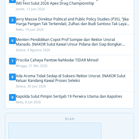
IMI Fest Sulut 2026 Apex Drag Championship
Jumat, 12 Juni 2026
Jerry Massie Direktur Political and Public Policy Studies (P3S), “Jika
5
Harga Pangan Tak Terkendali, Zulhas dan Budi Santoso Tak Layak
Dipertahankan”
Rabu, 10 Juni 2026
Menteri Pendidikan Copot Prof Sompie dari Rektor Unsrat
6
Manado. INAKOR Sulut Kawal Unsur Pidana dan Siap Bongkar
Aroma Busuk di Suksesi Rektor
Selasa, 4 Agustus 2026
Priscilia Cahaya Pantow Nahkodai TIDAR Minsel
7
Minggu, 31 Mei 2026
Ada Aroma Tidak Sedap di Suksesi Rektor Unsrat. INAKOR Sulut
8
Keluar Kandang Kawal Proses Seleksi
Selasa, 30 Juni 2026
Kapolda Sulut Pimpin Sertijab 19 Perwira Utama dan Kapolres
9
Rabu, 8 Juli 2026
IKLAN