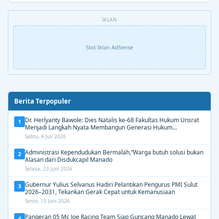
IKLAN
Slot Iklan AdSense
Berita Terpopuler
Dr. Herlyanty Bawole: Dies Natalis ke-68 Fakultas Hukum Unsrat
1
Menjadi Langkah Nyata Membangun Generasi Hukum
Berdampak
Sabtu, 4 Juli 2026
Administrasi Kependudukan Bermalah,”Warga butuh solusi bukan
2
Alasan dari Disdukcapil Manado
Selasa, 23 Juni 2026
Gubernur Yulius Selvanus Hadiri Pelantikan Pengurus PMI Sulut
3
2026–2031, Tekankan Gerak Cepat untuk Kemanusiaan
Senin, 15 Juni 2026
Pangeran 05 Mc Joe Racing Team Siap Guncang Manado Lewat
4