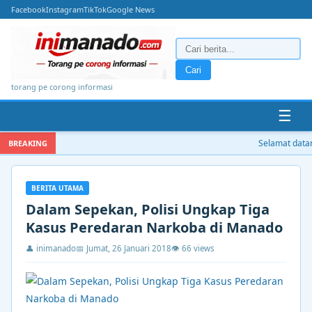
Facebook
Instagram
TikTok
Google News
Cari
torang pe corong informasi
☰
Selamat datang
BREAKING
BERITA UTAMA
Dalam Sepekan, Polisi Ungkap Tiga
Kasus Peredaran Narkoba di Manado
👤 inimanado
📅 Jumat, 26 Januari 2018
👁 66 views