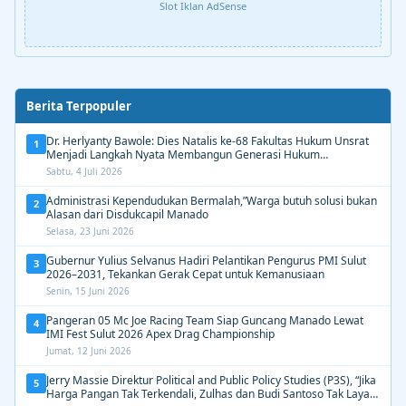
Slot Iklan AdSense
Berita Terpopuler
Dr. Herlyanty Bawole: Dies Natalis ke-68 Fakultas Hukum Unsrat
1
Menjadi Langkah Nyata Membangun Generasi Hukum
Berdampak
Sabtu, 4 Juli 2026
Administrasi Kependudukan Bermalah,”Warga butuh solusi bukan
2
Alasan dari Disdukcapil Manado
Selasa, 23 Juni 2026
Gubernur Yulius Selvanus Hadiri Pelantikan Pengurus PMI Sulut
3
2026–2031, Tekankan Gerak Cepat untuk Kemanusiaan
Senin, 15 Juni 2026
Pangeran 05 Mc Joe Racing Team Siap Guncang Manado Lewat
4
IMI Fest Sulut 2026 Apex Drag Championship
Jumat, 12 Juni 2026
Jerry Massie Direktur Political and Public Policy Studies (P3S), “Jika
5
Harga Pangan Tak Terkendali, Zulhas dan Budi Santoso Tak Layak