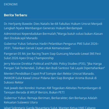
EKONOMI
Berita Terbaru
Dr. Herlyanty Bawole: Dies Natalis ke-68 Fakultas Hukum Unsrat Menjadi
Langkah Nyata Membangun Generasi Hukum Berdampak
Administrasi Kependudukan Bermalah,”Warga butuh solusi bukan Alasan
dari Disdukcapil Manado
Gubernur Yulius Selvanus Hadiri Pelantikan Pengurus PMI Sulut 2026–
2031, Tekankan Gerak Cepat untuk Kemanusiaan
Pangeran 05 Mc Joe Racing Team Siap Guncang Manado Lewat IMI Fest
Sulut 2026 Apex Drag Championship
Jerry Massie Direktur Political and Public Policy Studies (P3S), “Jika Harga
Pangan Tak Terkendali, Zulhas dan Budi Santoso Tak Layak Dipertahankan”
Menteri Pendidikan Copot Prof Sompie dari Rektor Unsrat Manado.
INAKOR Sulut Kawal Unsur Pidana dan Siap Bongkar Aroma Busuk di
Suksesi Rektor
Hak Jawab dan Koreksi: Humas AM Tegaskan Aktivitas Pertambangan di
Tanoyan Berada di WIUP Berizin, Bukan PETI
Gubernur Yulius: Remaja Beriman, Berkarakter, dan Berkarya Adalah
Kekuatan Sulawesi Utara
Jabat Sekretaris Garda Nusantara Sulut. Mantan Ketua HMI Cabang