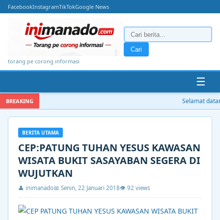
Facebook
Instagram
TikTok
Google News
Cari
torang pe corong informasi
☰
Selamat datang
BREAKING
BERITA UTAMA
CEP:PATUNG TUHAN YESUS KAWASAN
WISATA BUKIT SASAYABAN SEGERA DI
WUJUTKAN
👤 inimanado
📅 Senin, 22 Januari 2018
👁 92 views