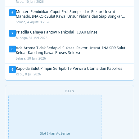
Dipertahankan”
Rabu, 10 Juni 2026
Menteri Pendidikan Copot Prof Sompie dari Rektor Unsrat
6
Manado. INAKOR Sulut Kawal Unsur Pidana dan Siap Bongkar
Aroma Busuk di Suksesi Rektor
Selasa, 4 Agustus 2026
Priscilia Cahaya Pantow Nahkodai TIDAR Minsel
7
Minggu, 31 Mei 2026
Ada Aroma Tidak Sedap di Suksesi Rektor Unsrat. INAKOR Sulut
8
Keluar Kandang Kawal Proses Seleksi
Selasa, 30 Juni 2026
Kapolda Sulut Pimpin Sertijab 19 Perwira Utama dan Kapolres
9
Rabu, 8 Juli 2026
IKLAN
Slot Iklan AdSense