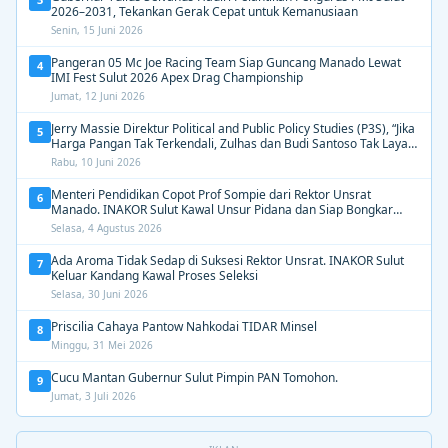
2026–2031, Tekankan Gerak Cepat untuk Kemanusiaan
Senin, 15 Juni 2026
Pangeran 05 Mc Joe Racing Team Siap Guncang Manado Lewat
4
IMI Fest Sulut 2026 Apex Drag Championship
Jumat, 12 Juni 2026
Jerry Massie Direktur Political and Public Policy Studies (P3S), “Jika
5
Harga Pangan Tak Terkendali, Zulhas dan Budi Santoso Tak Layak
Dipertahankan”
Rabu, 10 Juni 2026
Menteri Pendidikan Copot Prof Sompie dari Rektor Unsrat
6
Manado. INAKOR Sulut Kawal Unsur Pidana dan Siap Bongkar
Aroma Busuk di Suksesi Rektor
Selasa, 4 Agustus 2026
Ada Aroma Tidak Sedap di Suksesi Rektor Unsrat. INAKOR Sulut
7
Keluar Kandang Kawal Proses Seleksi
Selasa, 30 Juni 2026
Priscilia Cahaya Pantow Nahkodai TIDAR Minsel
8
Minggu, 31 Mei 2026
Cucu Mantan Gubernur Sulut Pimpin PAN Tomohon.
9
Jumat, 3 Juli 2026