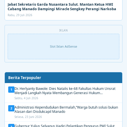
Jabat Sekretaris Garda Nusantara Sulut. Mantan Ketua HMI
Cabang Manado Dampingi Miracle Sengkey Perangi Narkoba
Rabu, 29 Juli 2026
IKLAN
Slot Iklan AdSense
Berita Terpopuler
Dr. Herlyanty Bawole: Dies Natalis ke-68 Fakultas Hukum Unsrat
1
Menjadi Langkah Nyata Membangun Generasi Hukum
Berdampak
Sabtu, 4 Juli 2026
Administrasi Kependudukan Bermalah,”Warga butuh solusi bukan
2
Alasan dari Disdukcapil Manado
Selasa, 23 Juni 2026
Gubernur Yulius Selvanus Hadiri Pelantikan Pengurus PMI Sulut
3