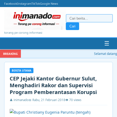
Facebook
Instagram
TikTok
Google News
Cari
torang pe corong informasi
☰
Selamat datang d
BREAKING
BERITA UTAMA
CEP Jejaki Kantor Gubernur Sulut,
Menghadiri Rakor dan Supervisi
Program Pemberantasan Korupsi
👤 inimanado
📅 Rabu, 21 Februari 2018
👁 70 views