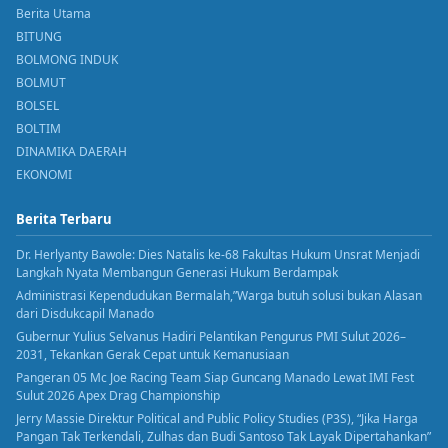
Berita Utama
BITUNG
BOLMONG INDUK
BOLMUT
BOLSEL
BOLTIM
DINAMIKA DAERAH
EKONOMI
Berita Terbaru
Dr. Herlyanty Bawole: Dies Natalis ke-68 Fakultas Hukum Unsrat Menjadi
Langkah Nyata Membangun Generasi Hukum Berdampak
Administrasi Kependudukan Bermalah,”Warga butuh solusi bukan Alasan
dari Disdukcapil Manado
Gubernur Yulius Selvanus Hadiri Pelantikan Pengurus PMI Sulut 2026–
2031, Tekankan Gerak Cepat untuk Kemanusiaan
Pangeran 05 Mc Joe Racing Team Siap Guncang Manado Lewat IMI Fest
Sulut 2026 Apex Drag Championship
Jerry Massie Direktur Political and Public Policy Studies (P3S), “Jika Harga
Pangan Tak Terkendali, Zulhas dan Budi Santoso Tak Layak Dipertahankan”