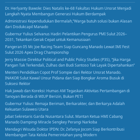
Dr. Herlyanty Bawole: Dies Natalis ke-68 Fakultas Hukum Unsrat Menjadi
Langkah Nyata Membangun Generasi Hukum Berdampak
Administrasi Kependudukan Bermalah,”Warga butuh solusi bukan Alasan
dari Disdukcapil Manado
Gubernur Yulius Selvanus Hadiri Pelantikan Pengurus PMI Sulut 2026–
2031, Tekankan Gerak Cepat untuk Kemanusiaan
Pangeran 05 Mc Joe Racing Team Siap Guncang Manado Lewat IMI Fest
Sulut 2026 Apex Drag Championship
Jerry Massie Direktur Political and Public Policy Studies (P3S), “Jika Harga
Pangan Tak Terkendali, Zulhas dan Budi Santoso Tak Layak Dipertahankan”
Menteri Pendidikan Copot Prof Sompie dari Rektor Unsrat Manado.
INAKOR Sulut Kawal Unsur Pidana dan Siap Bongkar Aroma Busuk di
Suksesi Rektor
Hak Jawab dan Koreksi: Humas AM Tegaskan Aktivitas Pertambangan di
Tanoyan Berada di WIUP Berizin, Bukan PETI
Gubernur Yulius: Remaja Beriman, Berkarakter, dan Berkarya Adalah
Kekuatan Sulawesi Utara
Jabat Sekretaris Garda Nusantara Sulut. Mantan Ketua HMI Cabang
Manado Dampingi Miracle Sengkey Perangi Narkoba
Mendagri Wisuda Doktor IPDN: Dr. Zefanya Jocom Siap Berkontribusi
Membangun Tata Kelola Pemerintahan yang Modern