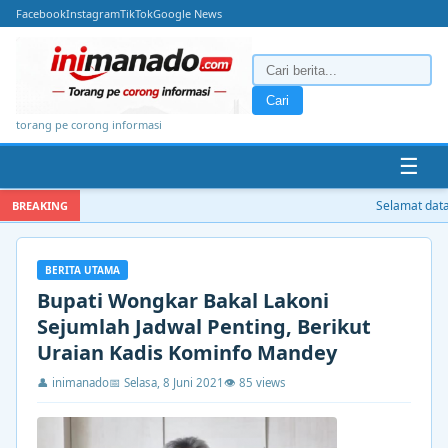
Facebook
Instagram
TikTok
Google News
Cari
torang pe corong informasi
☰
Selamat datan
BREAKING
BERITA UTAMA
Bupati Wongkar Bakal Lakoni
Sejumlah Jadwal Penting, Berikut
Uraian Kadis Kominfo Mandey
👤 inimanado
📅 Selasa, 8 Juni 2021
👁 85 views