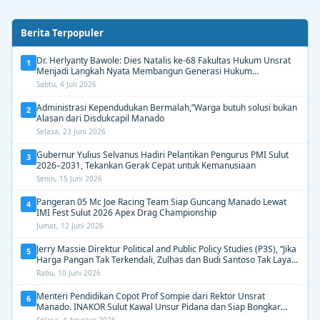
Berita Terpopuler
Dr. Herlyanty Bawole: Dies Natalis ke-68 Fakultas Hukum Unsrat
1
Menjadi Langkah Nyata Membangun Generasi Hukum
Berdampak
Sabtu, 4 Juli 2026
Administrasi Kependudukan Bermalah,”Warga butuh solusi bukan
2
Alasan dari Disdukcapil Manado
Selasa, 23 Juni 2026
Gubernur Yulius Selvanus Hadiri Pelantikan Pengurus PMI Sulut
3
2026–2031, Tekankan Gerak Cepat untuk Kemanusiaan
Senin, 15 Juni 2026
Pangeran 05 Mc Joe Racing Team Siap Guncang Manado Lewat
4
IMI Fest Sulut 2026 Apex Drag Championship
Jumat, 12 Juni 2026
Jerry Massie Direktur Political and Public Policy Studies (P3S), “Jika
5
Harga Pangan Tak Terkendali, Zulhas dan Budi Santoso Tak Layak
Dipertahankan”
Rabu, 10 Juni 2026
Menteri Pendidikan Copot Prof Sompie dari Rektor Unsrat
6
Manado. INAKOR Sulut Kawal Unsur Pidana dan Siap Bongkar
Aroma Busuk di Suksesi Rektor
Selasa, 4 Agustus 2026