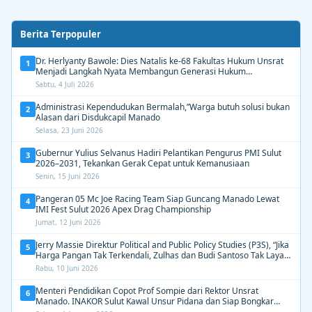
Berita Terpopuler
Dr. Herlyanty Bawole: Dies Natalis ke-68 Fakultas Hukum Unsrat
1
Menjadi Langkah Nyata Membangun Generasi Hukum
Berdampak
Sabtu, 4 Juli 2026
Administrasi Kependudukan Bermalah,”Warga butuh solusi bukan
2
Alasan dari Disdukcapil Manado
Selasa, 23 Juni 2026
Gubernur Yulius Selvanus Hadiri Pelantikan Pengurus PMI Sulut
3
2026–2031, Tekankan Gerak Cepat untuk Kemanusiaan
Senin, 15 Juni 2026
Pangeran 05 Mc Joe Racing Team Siap Guncang Manado Lewat
4
IMI Fest Sulut 2026 Apex Drag Championship
Jumat, 12 Juni 2026
Jerry Massie Direktur Political and Public Policy Studies (P3S), “Jika
5
Harga Pangan Tak Terkendali, Zulhas dan Budi Santoso Tak Layak
Dipertahankan”
Rabu, 10 Juni 2026
Menteri Pendidikan Copot Prof Sompie dari Rektor Unsrat
6
Manado. INAKOR Sulut Kawal Unsur Pidana dan Siap Bongkar
Aroma Busuk di Suksesi Rektor