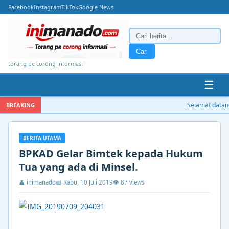
Facebook
Instagram
TikTok
Google News
Cari
torang pe corong informasi
☰
Selamat datang 
BREAKING
BERITA UTAMA
BPKAD Gelar Bimtek kepada Hukum
Tua yang ada di Minsel.
👤 inimanado
📅 Rabu, 10 Juli 2019
👁 87 views