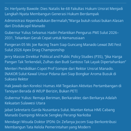
Dr. Herlyanty Bawole: Dies Natalis ke-68 Fakultas Hukum Unsrat Menjadi
Langkah Nyata Membangun Generasi Hukum Berdampak
Administrasi Kependudukan Bermalah,”Warga butuh solusi bukan Alasan
dari Disdukcapil Manado
Gubernur Yulius Selvanus Hadiri Pelantikan Pengurus PMI Sulut 2026–
2031, Tekankan Gerak Cepat untuk Kemanusiaan
Pangeran 05 Mc Joe Racing Team Siap Guncang Manado Lewat IMI Fest
Sulut 2026 Apex Drag Championship
Jerry Massie Direktur Political and Public Policy Studies (P3S), “Jika Harga
Pangan Tak Terkendali, Zulhas dan Budi Santoso Tak Layak Dipertahankan”
Menteri Pendidikan Copot Prof Sompie dari Rektor Unsrat Manado.
INAKOR Sulut Kawal Unsur Pidana dan Siap Bongkar Aroma Busuk di
Suksesi Rektor
Hak Jawab dan Koreksi: Humas AM Tegaskan Aktivitas Pertambangan di
Tanoyan Berada di WIUP Berizin, Bukan PETI
Gubernur Yulius: Remaja Beriman, Berkarakter, dan Berkarya Adalah
Kekuatan Sulawesi Utara
Jabat Sekretaris Garda Nusantara Sulut. Mantan Ketua HMI Cabang
Manado Dampingi Miracle Sengkey Perangi Narkoba
Mendagri Wisuda Doktor IPDN: Dr. Zefanya Jocom Siap Berkontribusi
Membangun Tata Kelola Pemerintahan yang Modern