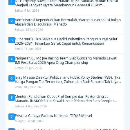
Dr. Herlyanty Bawole: Dies Natalis ke-68 Fakultas Hukum Unsrat
1
Menjadi Langkah Nyata Membangun Generasi Hukum
Berdampak
Sabtu, 4 Juli 2026
Administrasi Kependudukan Bermalah,”Warga butuh solusi bukan
2
Alasan dari Disdukcapil Manado
Selasa, 23 Juni 2026
Gubernur Yulius Selvanus Hadiri Pelantikan Pengurus PMI Sulut
3
2026–2031, Tekankan Gerak Cepat untuk Kemanusiaan
Senin, 15 Juni 2026
Pangeran 05 Mc Joe Racing Team Siap Guncang Manado Lewat
4
IMI Fest Sulut 2026 Apex Drag Championship
Jumat, 12 Juni 2026
Jerry Massie Direktur Political and Public Policy Studies (P3S), “Jika
5
Harga Pangan Tak Terkendali, Zulhas dan Budi Santoso Tak Layak
Dipertahankan”
Rabu, 10 Juni 2026
Menteri Pendidikan Copot Prof Sompie dari Rektor Unsrat
6
Manado. INAKOR Sulut Kawal Unsur Pidana dan Siap Bongkar
Aroma Busuk di Suksesi Rektor
Selasa, 4 Agustus 2026
Priscilia Cahaya Pantow Nahkodai TIDAR Minsel
7
Minggu, 31 Mei 2026