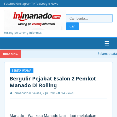
Facebook
Instagram
TikTok
Google News
Cari
torang pe corong informasi
☰
Selamat datang
BREAKING
BERITA UTAMA
Bergulir Pejabat Esalon 2 Pemkot
Manado Di Rolling
👤 inimanado
📅 Selasa, 2 Juli 2019
👁 94 views
Manado – Walikota Manado lagi – lagi melakukan