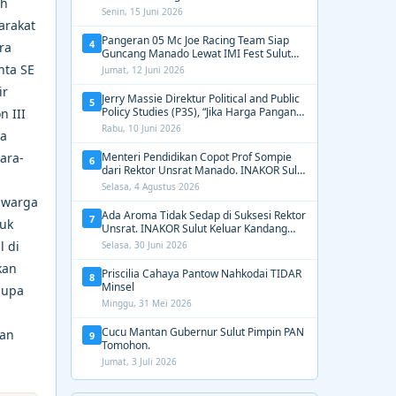
uh
2031, Tekankan Gerak Cepat untuk
Senin, 15 Juni 2026
Kemanusiaan
arakat
Pangeran 05 Mc Joe Racing Team Siap
4
ra
Guncang Manado Lewat IMI Fest Sulut
2026 Apex Drag Championship
nta SE
Jumat, 12 Juni 2026
ir
Jerry Massie Direktur Political and Public
5
Policy Studies (P3S), “Jika Harga Pangan
n III
Tak Terkendali, Zulhas dan Budi Santoso
Rabu, 10 Juni 2026
ya
Tak Layak Dipertahankan”
ara-
Menteri Pendidikan Copot Prof Sompie
6
dari Rektor Unsrat Manado. INAKOR Sulut
Kawal Unsur Pidana dan Siap Bongkar
Selasa, 4 Agustus 2026
Aroma Busuk di Suksesi Rektor
 warga
Ada Aroma Tidak Sedap di Suksesi Rektor
7
tuk
Unsrat. INAKOR Sulut Keluar Kandang
Kawal Proses Seleksi
 di
Selasa, 30 Juni 2026
kan
Priscilia Cahaya Pantow Nahkodai TIDAR
8
Minsel
lupa
Minggu, 31 Mei 2026
Cucu Mantan Gubernur Sulut Pimpin PAN
kan
9
Tomohon.
Jumat, 3 Juli 2026