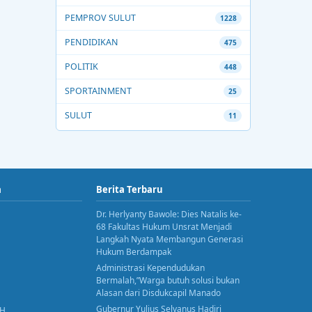
PEMPROV SULUT
1228
PENDIDIKAN
475
POLITIK
448
SPORTAINMENT
25
SULUT
11
a
Berita Terbaru
Dr. Herlyanty Bawole: Dies Natalis ke-
68 Fakultas Hukum Unsrat Menjadi
Langkah Nyata Membangun Generasi
Hukum Berdampak
Administrasi Kependudukan
Bermalah,”Warga butuh solusi bukan
Alasan dari Disdukcapil Manado
Gubernur Yulius Selvanus Hadiri
AH