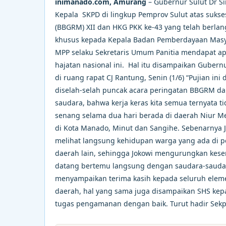
inimanado.com, Amurang
– Gubernur Sulut Dr S
Kepala SKPD di lingkup Pemprov Sulut atas sukse
(BBGRM) XII dan HKG PKK ke-43 yang telah berlang
khusus kepada Kepala Badan Pemberdayaan Masya
MPP selaku Sekretaris Umum Panitia mendapat ap
hajatan nasional ini. Hal itu disampaikan Gubern
di ruang rapat CJ Rantung, Senin (1/6) “Pujian in
diselah-selah puncak acara peringatan BBGRM d
saudara, bahwa kerja keras kita semua ternyata t
senang selama dua hari berada di daerah Niur 
di Kota Manado, Minut dan Sangihe. Sebenarnya 
melihat langsung kehidupan warga yang ada di p
daerah lain, sehingga Jokowi mengurungkan kesem
datang bertemu langsung dengan saudara-saudara 
menyampaikan terima kasih kepada seluruh eleme
daerah, hal yang sama juga disampaikan SHS kepa
tugas pengamanan dengan baik. Turut hadir Sekp