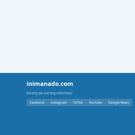
inimanado.com
torang pe corong informasi
Facebook
Instagram
TikTok
YouTube
Google News