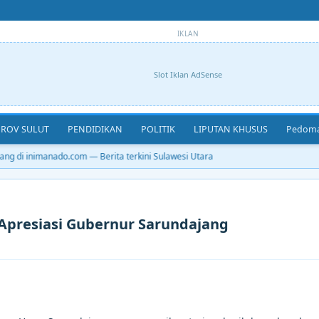
IKLAN
Slot Iklan AdSense
ROV SULUT
PENDIDIKAN
POLITIK
LIPUTAN KHUSUS
Pedoma
g di inimanado.com — Berita terkini Sulawesi Utara
Apresiasi Gubernur Sarundajang