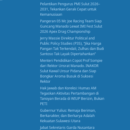
Pelantikan Pengurus PMI Sulut 2026–
2031, Tekankan Gerak Cepat untuk
Kemanusiaan
Pangeran 05 Mc Joe Racing Team Siap
Guncang Manado Lewat IMI Fest Sulut
2026 Apex Drag Championship
Jerry Massie Direktur Political and
Public Policy Studies (P3S), “Jika Harga
Pangan Tak Terkendali, Zulhas dan Budi
Santoso Tak Layak Dipertahankan”
Menteri Pendidikan Copot Prof Sompie
dari Rektor Unsrat Manado. INAKOR
Sulut Kawal Unsur Pidana dan Siap
Bongkar Aroma Busuk di Suksesi
Rektor
Hak Jawab dan Koreksi: Humas AM
Tegaskan Aktivitas Pertambangan di
Tanoyan Berada di WIUP Berizin, Bukan
PETI
Gubernur Yulius: Remaja Beriman,
Berkarakter, dan Berkarya Adalah
Kekuatan Sulawesi Utara
Jabat Sekretaris Garda Nusantara