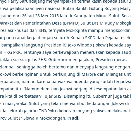
inyo Harry Sarundajang menyampaikan terima kasih kepada selur
snya pelaksanaan iven nasional Bulan Bahkti Gotong Royong Masy
sung dari 26 s/d 28 Mei 2015 lalu di Kabupaten Minut Sulut. Seca
rakat dan Pemerintahan Desa (BPMPD) Sulut Drs M Rudy Mokogi
resiasi khusus dari SHS, ternyata Mokoginta mampu mengkoordin
ur pada rapat kerja dengan seluruh Kepala SKPD dan Pejabat eselo
i disampaikan langsung Presiden RI Joko Widodo (Jokowi) kepada sa
an HKG PKK. Tentunya saya berkewajiban meneruskan kepada saud
idaklah sia-sia, jelas SHS. Gubernur mengatakan, Presiden merasa
Melambai, sehingga boleh bertemu dan menyapa langsung dengan
Jokowi berkeinginan untuk berkunjung di Marore dan Miangas un
erbatasan, namun karena banyaknya agenda yang sudah terjadwal
patan itu. “Namun demikian Jokowi berjanji dikesempatan lain a
kita di perbatasan”, ujar SHS. Disamping itu Gubernur juga tak 
n masyarakat Sulut yang telah menyambut kedatangan Jokowi di
da seluruh jajaran TNI/Polri didaerah ini yang sukses melaksana
rov Sulut Ir Siswa R Mokodongan.
(Yudi)