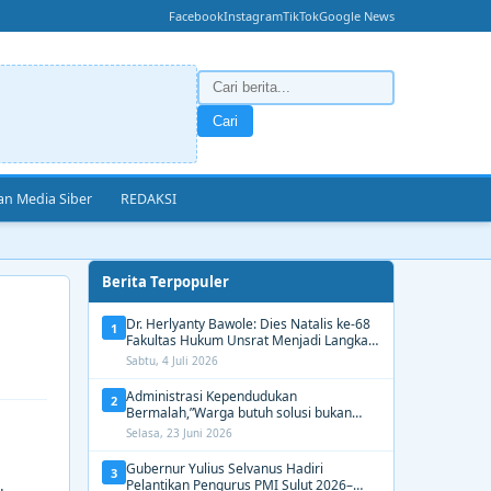
Facebook
Instagram
TikTok
Google News
Cari
n Media Siber
REDAKSI
Berita Terpopuler
Dr. Herlyanty Bawole: Dies Natalis ke-68
1
Fakultas Hukum Unsrat Menjadi Langkah
Nyata Membangun Generasi Hukum
Sabtu, 4 Juli 2026
Berdampak
Administrasi Kependudukan
2
Bermalah,”Warga butuh solusi bukan
Alasan dari Disdukcapil Manado
Selasa, 23 Juni 2026
Gubernur Yulius Selvanus Hadiri
3
Pelantikan Pengurus PMI Sulut 2026–