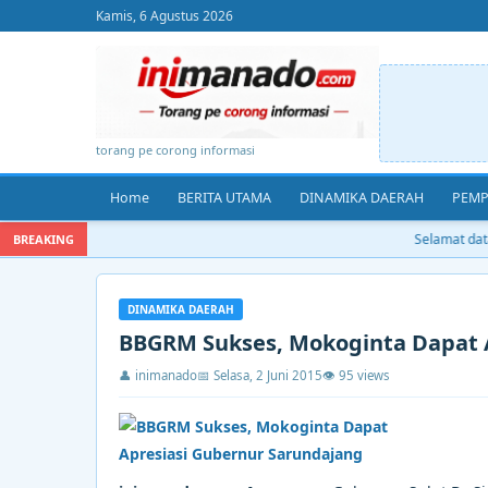
Kamis, 6 Agustus 2026
torang pe corong informasi
Home
BERITA UTAMA
DINAMIKA DAERAH
PEMP
Selamat datan
BREAKING
DINAMIKA DAERAH
BBGRM Sukses, Mokoginta Dapat 
👤 inimanado
📅 Selasa, 2 Juni 2015
👁 95 views