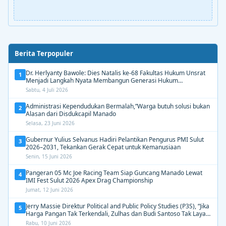
Berita Terpopuler
Dr. Herlyanty Bawole: Dies Natalis ke-68 Fakultas Hukum Unsrat
1
Menjadi Langkah Nyata Membangun Generasi Hukum
Berdampak
Sabtu, 4 Juli 2026
Administrasi Kependudukan Bermalah,”Warga butuh solusi bukan
2
Alasan dari Disdukcapil Manado
Selasa, 23 Juni 2026
Gubernur Yulius Selvanus Hadiri Pelantikan Pengurus PMI Sulut
3
2026–2031, Tekankan Gerak Cepat untuk Kemanusiaan
Senin, 15 Juni 2026
Pangeran 05 Mc Joe Racing Team Siap Guncang Manado Lewat
4
IMI Fest Sulut 2026 Apex Drag Championship
Jumat, 12 Juni 2026
Jerry Massie Direktur Political and Public Policy Studies (P3S), “Jika
5
Harga Pangan Tak Terkendali, Zulhas dan Budi Santoso Tak Layak
Dipertahankan”
Rabu, 10 Juni 2026