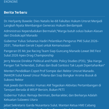
EKONOMI
Berita Terbaru
Dr. Herlyanty Bawole: Dies Natalis ke-68 Fakultas Hukum Unsrat Menjadi
Langkah Nyata Membangun Generasi Hukum Berdampak
Administrasi Kependudukan Bermalah,”Warga butuh solusi bukan Alasan
dari Disdukcapil Manado
Gubernur Yulius Selvanus Hadiri Pelantikan Pengurus PMI Sulut 2026–
2031, Tekankan Gerak Cepat untuk Kemanusiaan
Pangeran 05 Mc Joe Racing Team Siap Guncang Manado Lewat IMI Fest
Sulut 2026 Apex Drag Championship
Jerry Massie Direktur Political and Public Policy Studies (P3S), “Jika Harga
Pangan Tak Terkendali, Zulhas dan Budi Santoso Tak Layak Dipertahankan”
Menteri Pendidikan Copot Prof Sompie dari Rektor Unsrat Manado.
INAKOR Sulut Kawal Unsur Pidana dan Siap Bongkar Aroma Busuk di
Suksesi Rektor
Hak Jawab dan Koreksi: Humas AM Tegaskan Aktivitas Pertambangan di
Tanoyan Berada di WIUP Berizin, Bukan PETI
Gubernur Yulius: Remaja Beriman, Berkarakter, dan Berkarya Adalah
Kekuatan Sulawesi Utara
Jabat Sekretaris Garda Nusantara Sulut. Mantan Ketua HMI Cabang