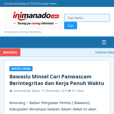
Facebook
Instagram
TikTok
Google News
Cari
torang pe corong informasi
☰
Selamat datan
BREAKING
BERITA UTAMA
Bawaslu Minsel Cari Panwascam
Berintegritas dan Kerja Penuh Waktu
👤 inimanado
📅 Selasa, 19 November 2019
👁 87 views
Amurang – Badan Pengawas Pemilu ( Bawaslu)
Kabupaten Minahasa Selatan dalam dekat ini akan