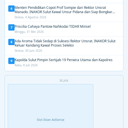
Menteri Pendidikan Copot Prof Sompie dari Rektor Unsrat
6
Manado. INAKOR Sulut Kawal Unsur Pidana dan Siap Bongkar
Aroma Busuk di Suksesi Rektor
Selasa, 4 Agustus 2026
Priscilia Cahaya Pantow Nahkodai TIDAR Minsel
7
Minggu, 31 Mei 2026
Ada Aroma Tidak Sedap di Suksesi Rektor Unsrat. INAKOR Sulut
8
Keluar Kandang Kawal Proses Seleksi
Selasa, 30 Juni 2026
Kapolda Sulut Pimpin Sertijab 19 Perwira Utama dan Kapolres
9
Rabu, 8 Juli 2026
IKLAN
Slot Iklan AdSense