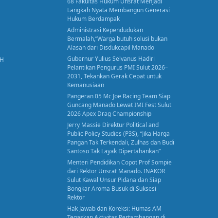
68 Fakultas Hukum Unsrat Menjadi
Langkah Nyata Membangun Generasi
Hukum Berdampak
Administrasi Kependudukan
Bermalah,”Warga butuh solusi bukan
Alasan dari Disdukcapil Manado
Gubernur Yulius Selvanus Hadiri
AH
Pelantikan Pengurus PMI Sulut 2026–
2031, Tekankan Gerak Cepat untuk
Kemanusiaan
Pangeran 05 Mc Joe Racing Team Siap
Guncang Manado Lewat IMI Fest Sulut
2026 Apex Drag Championship
Jerry Massie Direktur Political and
Public Policy Studies (P3S), “Jika Harga
Pangan Tak Terkendali, Zulhas dan Budi
Santoso Tak Layak Dipertahankan”
Menteri Pendidikan Copot Prof Sompie
dari Rektor Unsrat Manado. INAKOR
Sulut Kawal Unsur Pidana dan Siap
Bongkar Aroma Busuk di Suksesi
Rektor
Hak Jawab dan Koreksi: Humas AM
Tegaskan Aktivitas Pertambangan di