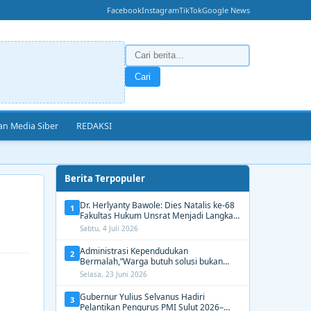
Facebook
Instagram
TikTok
Google News
Cari
n Media Siber
REDAKSI
Berita Terpopuler
Dr. Herlyanty Bawole: Dies Natalis ke-68
1
Fakultas Hukum Unsrat Menjadi Langkah
Nyata Membangun Generasi Hukum
Sabtu, 4 Juli 2026
Berdampak
Administrasi Kependudukan
2
Bermalah,”Warga butuh solusi bukan
Alasan dari Disdukcapil Manado
Selasa, 23 Juni 2026
Gubernur Yulius Selvanus Hadiri
3
Pelantikan Pengurus PMI Sulut 2026–