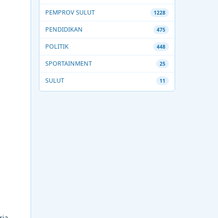
PEMPROV SULUT
1228
PENDIDIKAN
475
POLITIK
448
SPORTAINMENT
25
SULUT
11
rja