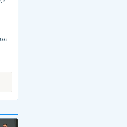
tasi
n