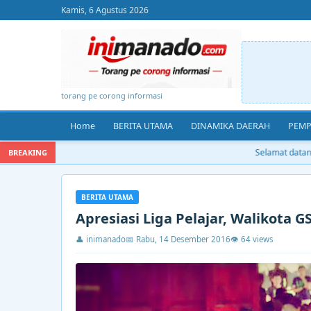
Kamis, 6 Agustus 2026
torang pe corong informasi
Home
BERITA UTAMA
DINAMIKA DAERAH
PEMP
Selamat datang di 
BREAKING
BERITA UTAMA
Apresiasi Liga Pelajar, Walikota 
👤 inimanado
📅 Rabu, 14 Desember 2016
👁 64 views