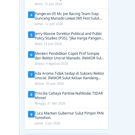
2031, Tekankan Gerak Cepat untuk
Senin, 15 Juni 2026
Kemanusiaan
Pangeran 05 Mc Joe Racing Team Siap
4
Guncang Manado Lewat IMI Fest Sulut
2026 Apex Drag Championship
Jumat, 12 Juni 2026
Jerry Massie Direktur Political and Public
5
Policy Studies (P3S), “Jika Harga Pangan
Tak Terkendali, Zulhas dan Budi Santoso
Rabu, 10 Juni 2026
Tak Layak Dipertahankan”
Menteri Pendidikan Copot Prof Sompie
6
dari Rektor Unsrat Manado. INAKOR Sulut
Kawal Unsur Pidana dan Siap Bongkar
Selasa, 4 Agustus 2026
Aroma Busuk di Suksesi Rektor
Ada Aroma Tidak Sedap di Suksesi Rektor
7
Unsrat. INAKOR Sulut Keluar Kandang
Kawal Proses Seleksi
Selasa, 30 Juni 2026
Priscilia Cahaya Pantow Nahkodai TIDAR
8
Minsel
Minggu, 31 Mei 2026
Cucu Mantan Gubernur Sulut Pimpin PAN
9
Tomohon.
Jumat, 3 Juli 2026