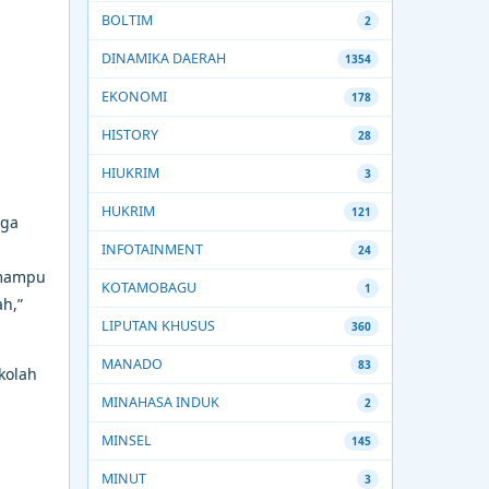
BOLTIM
2
DINAMIKA DAERAH
1354
EKONOMI
178
HISTORY
28
HIUKRIM
3
HUKRIM
121
aga
INFOTAINMENT
24
 mampu
KOTAMOBAGU
1
h,”
LIPUTAN KHUSUS
360
MANADO
83
kolah
MINAHASA INDUK
2
MINSEL
145
MINUT
3