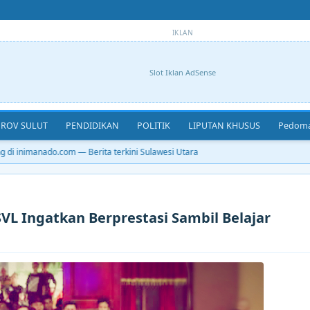
IKLAN
Slot Iklan AdSense
ROV SULUT
PENDIDIKAN
POLITIK
LIPUTAN KHUSUS
Pedoma
inimanado.com — Berita terkini Sulawesi Utara
GSVL Ingatkan Berprestasi Sambil Belajar