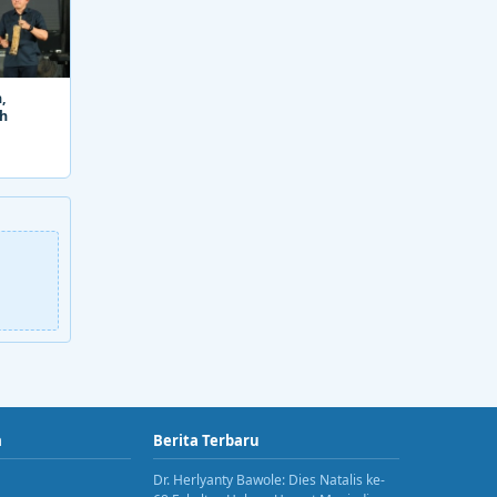
,
ah
a
Berita Terbaru
Dr. Herlyanty Bawole: Dies Natalis ke-