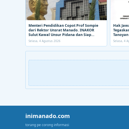
Menteri Pendidikan Copot Prof Sompie
Hak Jaw
dari Rektor Unsrat Manado. INAKOR
Tegaskan
Sulut Kawal Unsur Pidana dan Siap
Tanoyan 
Bongkar Aroma Busuk di Suksesi Rektor
PETI
Selasa, 4 Agustus 2026
Selasa, 4 
inimanado.com
torang pe corong informasi