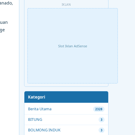
anado,
IKLAN
buan
dge
Slot Iklan AdSense
Kategori
Berita Utama
2328
BITUNG
3
BOLMONG INDUK
3