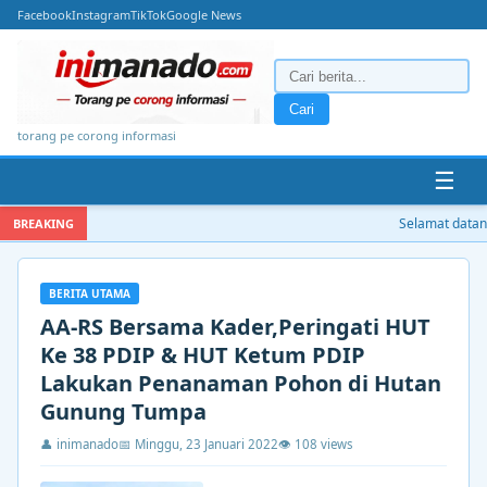
Facebook
Instagram
TikTok
Google News
Cari
torang pe corong informasi
☰
Selamat datang 
BREAKING
BERITA UTAMA
AA-RS Bersama Kader,Peringati HUT
Ke 38 PDIP & HUT Ketum PDIP
Lakukan Penanaman Pohon di Hutan
Gunung Tumpa
👤 inimanado
📅 Minggu, 23 Januari 2022
👁 108 views