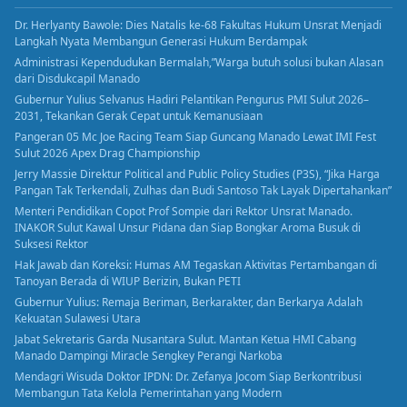
Dr. Herlyanty Bawole: Dies Natalis ke-68 Fakultas Hukum Unsrat Menjadi
Langkah Nyata Membangun Generasi Hukum Berdampak
Administrasi Kependudukan Bermalah,”Warga butuh solusi bukan Alasan
dari Disdukcapil Manado
Gubernur Yulius Selvanus Hadiri Pelantikan Pengurus PMI Sulut 2026–
2031, Tekankan Gerak Cepat untuk Kemanusiaan
Pangeran 05 Mc Joe Racing Team Siap Guncang Manado Lewat IMI Fest
Sulut 2026 Apex Drag Championship
Jerry Massie Direktur Political and Public Policy Studies (P3S), “Jika Harga
Pangan Tak Terkendali, Zulhas dan Budi Santoso Tak Layak Dipertahankan”
Menteri Pendidikan Copot Prof Sompie dari Rektor Unsrat Manado.
INAKOR Sulut Kawal Unsur Pidana dan Siap Bongkar Aroma Busuk di
Suksesi Rektor
Hak Jawab dan Koreksi: Humas AM Tegaskan Aktivitas Pertambangan di
Tanoyan Berada di WIUP Berizin, Bukan PETI
Gubernur Yulius: Remaja Beriman, Berkarakter, dan Berkarya Adalah
Kekuatan Sulawesi Utara
Jabat Sekretaris Garda Nusantara Sulut. Mantan Ketua HMI Cabang
Manado Dampingi Miracle Sengkey Perangi Narkoba
Mendagri Wisuda Doktor IPDN: Dr. Zefanya Jocom Siap Berkontribusi
Membangun Tata Kelola Pemerintahan yang Modern