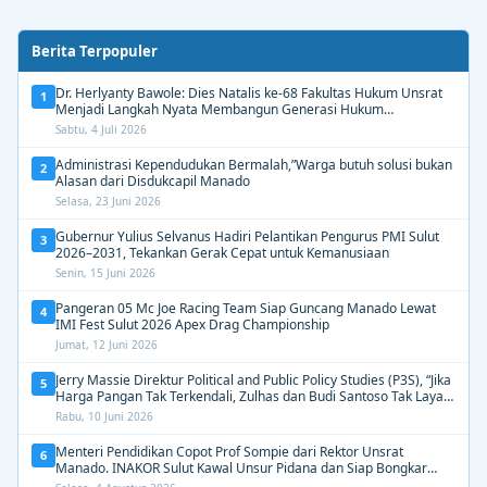
Berita Terpopuler
Dr. Herlyanty Bawole: Dies Natalis ke-68 Fakultas Hukum Unsrat
1
Menjadi Langkah Nyata Membangun Generasi Hukum
Berdampak
Sabtu, 4 Juli 2026
Administrasi Kependudukan Bermalah,”Warga butuh solusi bukan
2
Alasan dari Disdukcapil Manado
Selasa, 23 Juni 2026
Gubernur Yulius Selvanus Hadiri Pelantikan Pengurus PMI Sulut
3
2026–2031, Tekankan Gerak Cepat untuk Kemanusiaan
Senin, 15 Juni 2026
Pangeran 05 Mc Joe Racing Team Siap Guncang Manado Lewat
4
IMI Fest Sulut 2026 Apex Drag Championship
Jumat, 12 Juni 2026
Jerry Massie Direktur Political and Public Policy Studies (P3S), “Jika
5
Harga Pangan Tak Terkendali, Zulhas dan Budi Santoso Tak Layak
Dipertahankan”
Rabu, 10 Juni 2026
Menteri Pendidikan Copot Prof Sompie dari Rektor Unsrat
6
Manado. INAKOR Sulut Kawal Unsur Pidana dan Siap Bongkar
Aroma Busuk di Suksesi Rektor