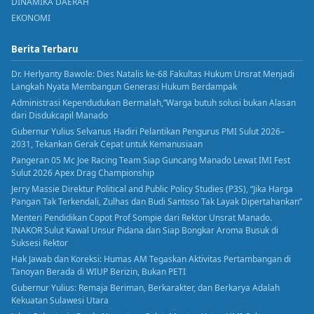
DINAMIKA DAERAH
EKONOMI
Berita Terbaru
Dr. Herlyanty Bawole: Dies Natalis ke-68 Fakultas Hukum Unsrat Menjadi
Langkah Nyata Membangun Generasi Hukum Berdampak
Administrasi Kependudukan Bermalah,”Warga butuh solusi bukan Alasan
dari Disdukcapil Manado
Gubernur Yulius Selvanus Hadiri Pelantikan Pengurus PMI Sulut 2026–
2031, Tekankan Gerak Cepat untuk Kemanusiaan
Pangeran 05 Mc Joe Racing Team Siap Guncang Manado Lewat IMI Fest
Sulut 2026 Apex Drag Championship
Jerry Massie Direktur Political and Public Policy Studies (P3S), “Jika Harga
Pangan Tak Terkendali, Zulhas dan Budi Santoso Tak Layak Dipertahankan”
Menteri Pendidikan Copot Prof Sompie dari Rektor Unsrat Manado.
INAKOR Sulut Kawal Unsur Pidana dan Siap Bongkar Aroma Busuk di
Suksesi Rektor
Hak Jawab dan Koreksi: Humas AM Tegaskan Aktivitas Pertambangan di
Tanoyan Berada di WIUP Berizin, Bukan PETI
Gubernur Yulius: Remaja Beriman, Berkarakter, dan Berkarya Adalah
Kekuatan Sulawesi Utara