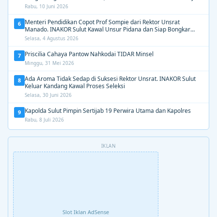
Dipertahankan”
Rabu, 10 Juni 2026
Menteri Pendidikan Copot Prof Sompie dari Rektor Unsrat
6
Manado. INAKOR Sulut Kawal Unsur Pidana dan Siap Bongkar
Aroma Busuk di Suksesi Rektor
Selasa, 4 Agustus 2026
Priscilia Cahaya Pantow Nahkodai TIDAR Minsel
7
Minggu, 31 Mei 2026
Ada Aroma Tidak Sedap di Suksesi Rektor Unsrat. INAKOR Sulut
8
Keluar Kandang Kawal Proses Seleksi
Selasa, 30 Juni 2026
Kapolda Sulut Pimpin Sertijab 19 Perwira Utama dan Kapolres
9
Rabu, 8 Juli 2026
IKLAN
Slot Iklan AdSense