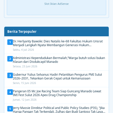
Slot Iklan AdSense
Berita Terpopuler
Dr. Herlyanty Bawole: Dies Natalis ke-68 Fakultas Hukum Unsrat
1
Menjadi Langkah Nyata Membangun Generasi Hukum
Berdampak
Sabtu, 4 Juli 2026
Administrasi Kependudukan Bermalah,”Warga butuh solusi bukan
2
Alasan dari Disdukcapil Manado
Selasa, 23 Juni 2026
Gubernur Yulius Selvanus Hadiri Pelantikan Pengurus PMI Sulut
3
2026–2031, Tekankan Gerak Cepat untuk Kemanusiaan
Senin, 15 Juni 2026
Pangeran 05 Mc Joe Racing Team Siap Guncang Manado Lewat
4
IMI Fest Sulut 2026 Apex Drag Championship
Jumat, 12 Juni 2026
Jerry Massie Direktur Political and Public Policy Studies (P3S), “Jika
5
Harga Pangan Tak Terkendali, Zulhas dan Budi Santoso Tak Layak