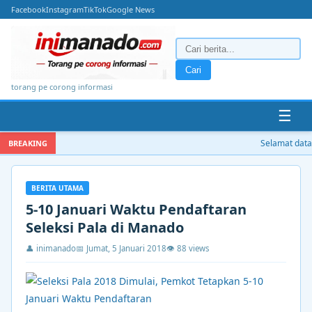
Facebook
Instagram
TikTok
Google News
Cari
torang pe corong informasi
☰
Selamat datang
BREAKING
BERITA UTAMA
5-10 Januari Waktu Pendaftaran
Seleksi Pala di Manado
👤 inimanado
📅 Jumat, 5 Januari 2018
👁 88 views