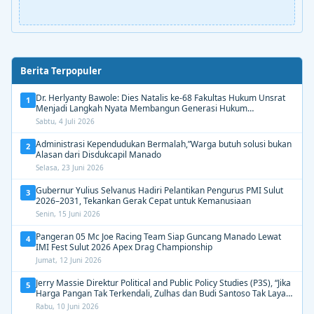
Berita Terpopuler
Dr. Herlyanty Bawole: Dies Natalis ke-68 Fakultas Hukum Unsrat
1
Menjadi Langkah Nyata Membangun Generasi Hukum
Berdampak
Sabtu, 4 Juli 2026
Administrasi Kependudukan Bermalah,”Warga butuh solusi bukan
2
Alasan dari Disdukcapil Manado
Selasa, 23 Juni 2026
Gubernur Yulius Selvanus Hadiri Pelantikan Pengurus PMI Sulut
3
2026–2031, Tekankan Gerak Cepat untuk Kemanusiaan
Senin, 15 Juni 2026
Pangeran 05 Mc Joe Racing Team Siap Guncang Manado Lewat
4
IMI Fest Sulut 2026 Apex Drag Championship
Jumat, 12 Juni 2026
Jerry Massie Direktur Political and Public Policy Studies (P3S), “Jika
5
Harga Pangan Tak Terkendali, Zulhas dan Budi Santoso Tak Layak
Dipertahankan”
Rabu, 10 Juni 2026