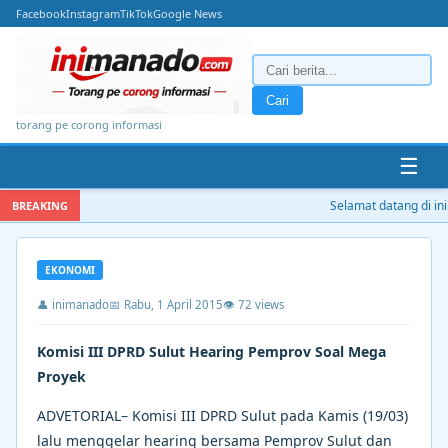
Facebook
Instagram
TikTok
Google News
Cari
torang pe corong informasi
☰
Selamat datang di ini
BREAKING
EKONOMI
👤 inimanado
📅 Rabu, 1 April 2015
👁 72 views
Komisi III DPRD Sulut Hearing Pemprov Soal Mega
Proyek
ADVETORIAL– Komisi III DPRD Sulut pada Kamis (19/03)
lalu menggelar hearing bersama Pemprov Sulut dan