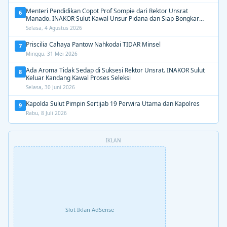
Menteri Pendidikan Copot Prof Sompie dari Rektor Unsrat
6
Manado. INAKOR Sulut Kawal Unsur Pidana dan Siap Bongkar
Aroma Busuk di Suksesi Rektor
Selasa, 4 Agustus 2026
Priscilia Cahaya Pantow Nahkodai TIDAR Minsel
7
Minggu, 31 Mei 2026
Ada Aroma Tidak Sedap di Suksesi Rektor Unsrat. INAKOR Sulut
8
Keluar Kandang Kawal Proses Seleksi
Selasa, 30 Juni 2026
Kapolda Sulut Pimpin Sertijab 19 Perwira Utama dan Kapolres
9
Rabu, 8 Juli 2026
IKLAN
Slot Iklan AdSense