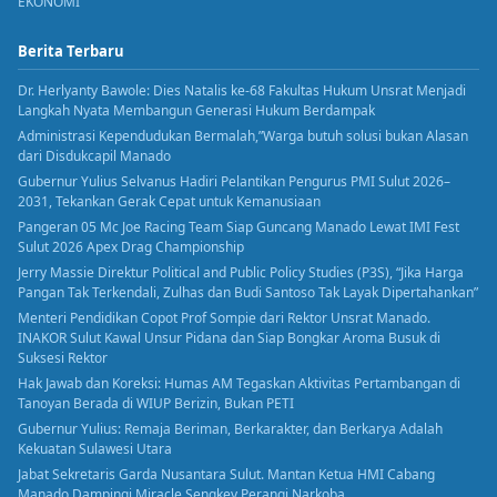
EKONOMI
Berita Terbaru
Dr. Herlyanty Bawole: Dies Natalis ke-68 Fakultas Hukum Unsrat Menjadi
Langkah Nyata Membangun Generasi Hukum Berdampak
Administrasi Kependudukan Bermalah,”Warga butuh solusi bukan Alasan
dari Disdukcapil Manado
Gubernur Yulius Selvanus Hadiri Pelantikan Pengurus PMI Sulut 2026–
2031, Tekankan Gerak Cepat untuk Kemanusiaan
Pangeran 05 Mc Joe Racing Team Siap Guncang Manado Lewat IMI Fest
Sulut 2026 Apex Drag Championship
Jerry Massie Direktur Political and Public Policy Studies (P3S), “Jika Harga
Pangan Tak Terkendali, Zulhas dan Budi Santoso Tak Layak Dipertahankan”
Menteri Pendidikan Copot Prof Sompie dari Rektor Unsrat Manado.
INAKOR Sulut Kawal Unsur Pidana dan Siap Bongkar Aroma Busuk di
Suksesi Rektor
Hak Jawab dan Koreksi: Humas AM Tegaskan Aktivitas Pertambangan di
Tanoyan Berada di WIUP Berizin, Bukan PETI
Gubernur Yulius: Remaja Beriman, Berkarakter, dan Berkarya Adalah
Kekuatan Sulawesi Utara
Jabat Sekretaris Garda Nusantara Sulut. Mantan Ketua HMI Cabang
Manado Dampingi Miracle Sengkey Perangi Narkoba