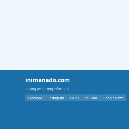
inimanado.com
torang pe corong informasi
Facebook
Instagram
TikTok
YouTube
Google News