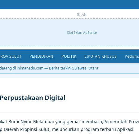
IKLAN
Slot Iklan AdSense
ROV SULUT
PENDIDIKAN
POLITIK
LIPUTAN KHUSUS
Pedoma
tang di inimanado.com — Berita terkini Sulawesi Utara
Perpustakaan Digital
akat Bumi Nyiur Melambai yang gemar membaca,Pemerintah Provi
p Daerah Propinsi Sulut, meluncurkan program terbaru Aplikasi