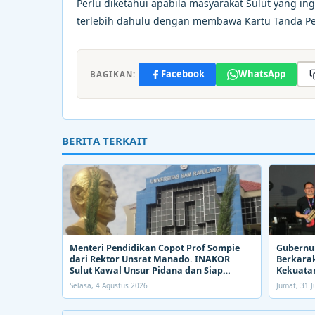
Perlu diketahui apabila masyarakat Sulut yang in
terlebih dahulu dengan membawa Kartu Tanda Pen
Facebook
WhatsApp
BAGIKAN:
BERITA TERKAIT
Menteri Pendidikan Copot Prof Sompie
Gubernur
dari Rektor Unsrat Manado. INAKOR
Berkarak
Sulut Kawal Unsur Pidana dan Siap
Kekuatan
Bongkar Aroma Busuk di Suksesi Rektor
Selasa, 4 Agustus 2026
Jumat, 31 J