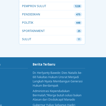
PEMPROV SULUT
1228
PENDIDIKAN
475
POLITIK
448
SPORTAINMENT
25
SULUT
11
a
Berita Terbaru
Dr. Herlyanty Bawole: Dies Natalis ke-
68 Fakultas Hukum Unsrat Menjadi
Langkah Nyata Membangun Generasi
Hukum Berdampak
Administrasi Kependudukan
Bermalah,”Warga butuh solusi bukan
Alasan dari Disdukcapil Manado
Gubernur Yulius Selvanus Hadiri
AH