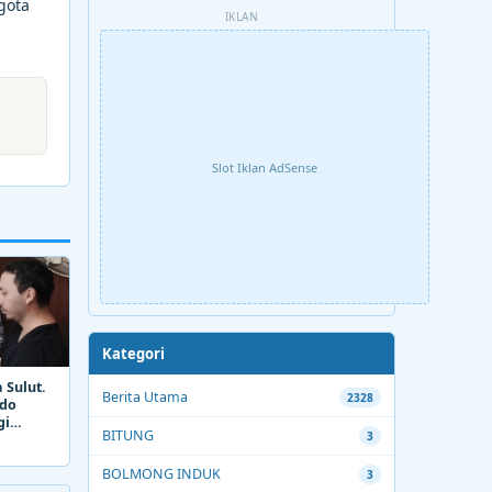
gota
IKLAN
Slot Iklan AdSense
Kategori
 Sulut.
Berita Utama
2328
ado
gi
BITUNG
3
BOLMONG INDUK
3