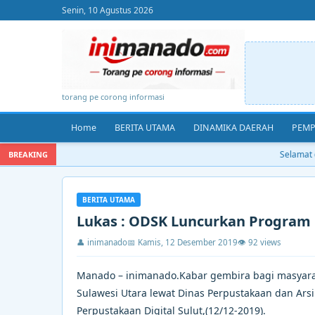
Senin, 10 Agustus 2026
torang pe corong informasi
Home
BERITA UTAMA
DINAMIKA DAERAH
PEMP
Selamat da
BREAKING
BERITA UTAMA
Lukas : ODSK Luncurkan Program 
👤 inimanado
📅 Kamis, 12 Desember 2019
👁 92 views
Manado – inimanado.Kabar gembira bagi masyar
Sulawesi Utara lewat Dinas Perpustakaan dan Arsi
Perpustakaan Digital Sulut,(12/12-2019).