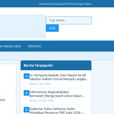
Facebook
Instagram
TikTok
Google News
Cari
n Media Siber
REDAKSI
Berita Terpopuler
Dr. Herlyanty Bawole: Dies Natalis ke-68
1
Fakultas Hukum Unsrat Menjadi Langkah
Nyata Membangun Generasi Hukum
Sabtu, 4 Juli 2026
Berdampak
Administrasi Kependudukan
2
Bermalah,”Warga butuh solusi bukan
nsi
Alasan dari Disdukcapil Manado
Selasa, 23 Juni 2026
Gubernur Yulius Selvanus Hadiri
3
Pelantikan Pengurus PMI Sulut 2026–