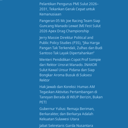
Pelantikan Pengurus PMI Sulut 2026–
2031, Tekankan Gerak Cepat untuk
Kemanusiaan
Pangeran 05 Mc Joe Racing Team Siap
Guncang Manado Lewat IMI Fest Sulut
2026 Apex Drag Championship
Jerry Massie Direktur Political and
Public Policy Studies (P3S), “Jika Harga
Pangan Tak Terkendali, Zulhas dan Budi
Santoso Tak Layak Dipertahankan”
Menteri Pendidikan Copot Prof Sompie
dari Rektor Unsrat Manado. INAKOR
Sulut Kawal Unsur Pidana dan Siap
Bongkar Aroma Busuk di Suksesi
Rektor
Hak Jawab dan Koreksi: Humas AM
Tegaskan Aktivitas Pertambangan di
Tanoyan Berada di WIUP Berizin, Bukan
PETI
Gubernur Yulius: Remaja Beriman,
Berkarakter, dan Berkarya Adalah
Kekuatan Sulawesi Utara
Jabat Sekretaris Garda Nusantara