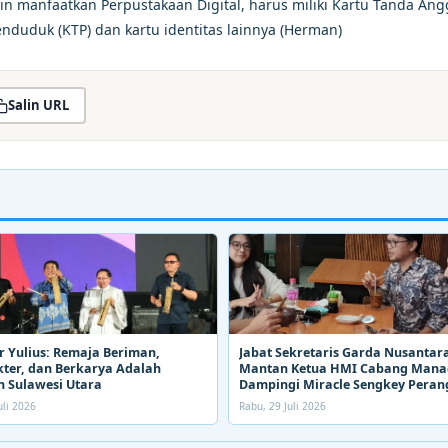
gin manfaatkan Perpustakaan Digital, harus miliki Kartu Tanda Ang
duduk (KTP) dan kartu identitas lainnya (Herman)
Salin URL
 Yulius: Remaja Beriman,
Jabat Sekretaris Garda Nusantara
ter, dan Berkarya Adalah
Mantan Ketua HMI Cabang Man
 Sulawesi Utara
Dampingi Miracle Sengkey Peran
Narkoba
uli 2026
Rabu, 29 Juli 2026