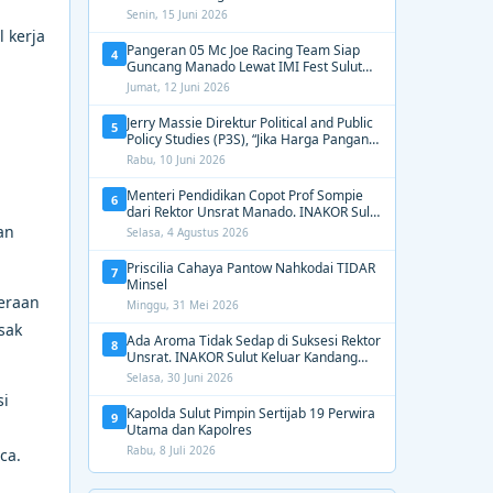
2031, Tekankan Gerak Cepat untuk
Senin, 15 Juni 2026
Kemanusiaan
 kerja
Pangeran 05 Mc Joe Racing Team Siap
4
Guncang Manado Lewat IMI Fest Sulut
2026 Apex Drag Championship
Jumat, 12 Juni 2026
Jerry Massie Direktur Political and Public
5
Policy Studies (P3S), “Jika Harga Pangan
Tak Terkendali, Zulhas dan Budi Santoso
Rabu, 10 Juni 2026
Tak Layak Dipertahankan”
Menteri Pendidikan Copot Prof Sompie
6
dari Rektor Unsrat Manado. INAKOR Sulut
Kawal Unsur Pidana dan Siap Bongkar
an
Selasa, 4 Agustus 2026
Aroma Busuk di Suksesi Rektor
Priscilia Cahaya Pantow Nahkodai TIDAR
7
Minsel
teraan
Minggu, 31 Mei 2026
sak
Ada Aroma Tidak Sedap di Suksesi Rektor
8
Unsrat. INAKOR Sulut Keluar Kandang
Kawal Proses Seleksi
Selasa, 30 Juni 2026
si
Kapolda Sulut Pimpin Sertijab 19 Perwira
9
Utama dan Kapolres
Rabu, 8 Juli 2026
ca.