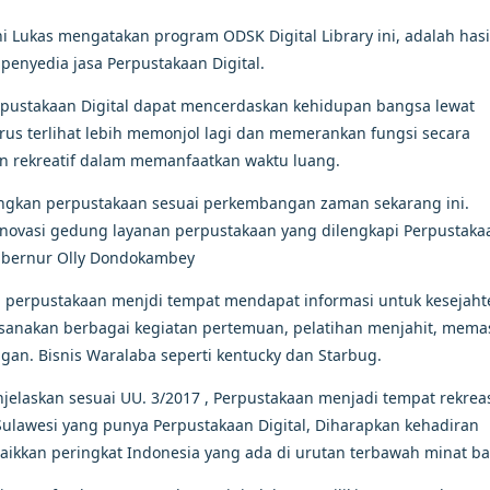
i Lukas mengatakan program ODSK Digital Library ini, adalah hasil
penyedia jasa Perpustakaan Digital.
erpustakaan Digital dapat mencerdaskan kehidupan bangsa lewat
us terlihat lebih memonjol lagi dan memerankan fungsi secara
an rekreatif dalam memanfaatkan waktu luang.
gkan perpustakaan sesuai perkembangan zaman sekarang ini.
novasi gedung layanan perpustakaan yang dilengkapi Perpustaka
ubernur Olly Dondokambey
kan perpustakaan menjdi tempat mendapat informasi untuk kesejah
ksanakan berbagai kegiatan pertemuan, pelatihan menjahit, mema
gan. Bisnis Waralaba seperti kentucky dan Starbug.
jelaskan sesuai UU. 3/2017 , Perpustakaan menjadi tempat rekrea
ulawesi yang punya Perpustakaan Digital, Diharapkan kehadiran
naikkan peringkat Indonesia yang ada di urutan terbawah minat ba