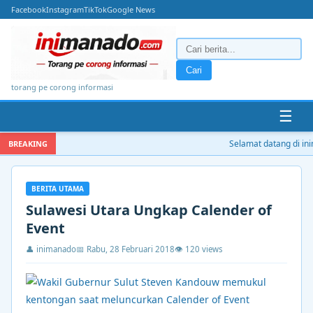
Facebook
Instagram
TikTok
Google News
Cari
torang pe corong informasi
☰
Selamat datang di inim
BREAKING
BERITA UTAMA
Sulawesi Utara Ungkap Calender of
Event
👤 inimanado
📅 Rabu, 28 Februari 2018
👁 120 views