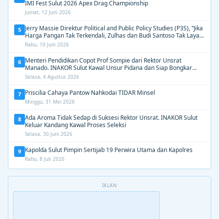
IMI Fest Sulut 2026 Apex Drag Championship
Jumat, 12 Juni 2026
Jerry Massie Direktur Political and Public Policy Studies (P3S), “Jika
5
Harga Pangan Tak Terkendali, Zulhas dan Budi Santoso Tak Layak
Dipertahankan”
Rabu, 10 Juni 2026
Menteri Pendidikan Copot Prof Sompie dari Rektor Unsrat
6
Manado. INAKOR Sulut Kawal Unsur Pidana dan Siap Bongkar
Aroma Busuk di Suksesi Rektor
Selasa, 4 Agustus 2026
Priscilia Cahaya Pantow Nahkodai TIDAR Minsel
7
Minggu, 31 Mei 2026
Ada Aroma Tidak Sedap di Suksesi Rektor Unsrat. INAKOR Sulut
8
Keluar Kandang Kawal Proses Seleksi
Selasa, 30 Juni 2026
Kapolda Sulut Pimpin Sertijab 19 Perwira Utama dan Kapolres
9
Rabu, 8 Juli 2026
IKLAN