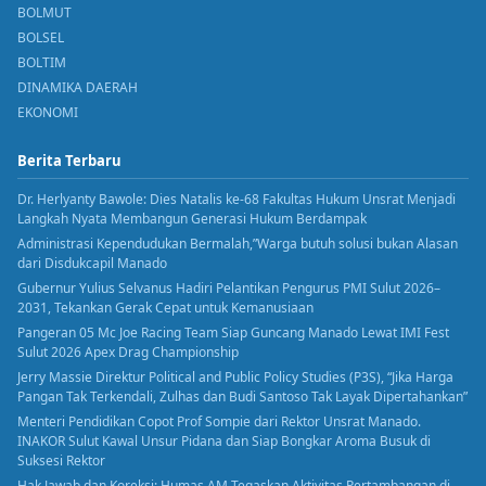
BOLMUT
BOLSEL
BOLTIM
DINAMIKA DAERAH
EKONOMI
Berita Terbaru
Dr. Herlyanty Bawole: Dies Natalis ke-68 Fakultas Hukum Unsrat Menjadi
Langkah Nyata Membangun Generasi Hukum Berdampak
Administrasi Kependudukan Bermalah,”Warga butuh solusi bukan Alasan
dari Disdukcapil Manado
Gubernur Yulius Selvanus Hadiri Pelantikan Pengurus PMI Sulut 2026–
2031, Tekankan Gerak Cepat untuk Kemanusiaan
Pangeran 05 Mc Joe Racing Team Siap Guncang Manado Lewat IMI Fest
Sulut 2026 Apex Drag Championship
Jerry Massie Direktur Political and Public Policy Studies (P3S), “Jika Harga
Pangan Tak Terkendali, Zulhas dan Budi Santoso Tak Layak Dipertahankan”
Menteri Pendidikan Copot Prof Sompie dari Rektor Unsrat Manado.
INAKOR Sulut Kawal Unsur Pidana dan Siap Bongkar Aroma Busuk di
Suksesi Rektor
Hak Jawab dan Koreksi: Humas AM Tegaskan Aktivitas Pertambangan di