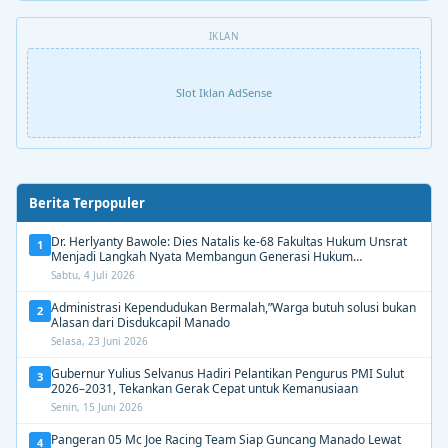
IKLAN
Slot Iklan AdSense
Berita Terpopuler
Dr. Herlyanty Bawole: Dies Natalis ke-68 Fakultas Hukum Unsrat
1
Menjadi Langkah Nyata Membangun Generasi Hukum
Berdampak
Sabtu, 4 Juli 2026
Administrasi Kependudukan Bermalah,”Warga butuh solusi bukan
2
Alasan dari Disdukcapil Manado
Selasa, 23 Juni 2026
Gubernur Yulius Selvanus Hadiri Pelantikan Pengurus PMI Sulut
3
2026–2031, Tekankan Gerak Cepat untuk Kemanusiaan
Senin, 15 Juni 2026
Pangeran 05 Mc Joe Racing Team Siap Guncang Manado Lewat
4