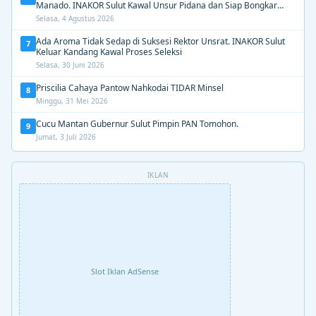
Manado. INAKOR Sulut Kawal Unsur Pidana dan Siap Bongkar
Aroma Busuk di Suksesi Rektor
Selasa, 4 Agustus 2026
Ada Aroma Tidak Sedap di Suksesi Rektor Unsrat. INAKOR Sulut
7
Keluar Kandang Kawal Proses Seleksi
Selasa, 30 Juni 2026
Priscilia Cahaya Pantow Nahkodai TIDAR Minsel
8
Minggu, 31 Mei 2026
Cucu Mantan Gubernur Sulut Pimpin PAN Tomohon.
9
Jumat, 3 Juli 2026
IKLAN
Slot Iklan AdSense