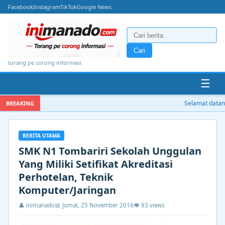
Facebook
Instagram
TikTok
Google News
Cari
torang pe corong informasi
☰
Selamat datang 
BREAKING
BERITA UTAMA
SMK N1 Tombariri Sekolah Unggulan
Yang Miliki Setifikat Akreditasi
Perhotelan, Teknik
Komputer/Jaringan
👤 inimanado
📅 Jumat, 25 November 2016
👁 93 views