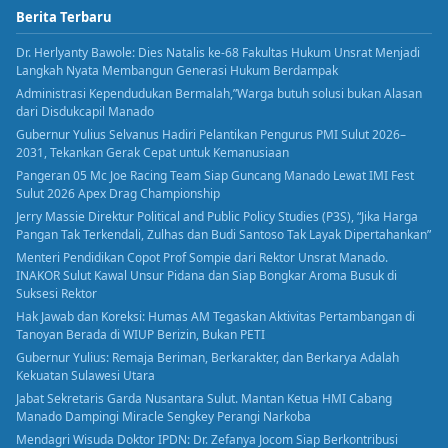
Berita Terbaru
Dr. Herlyanty Bawole: Dies Natalis ke-68 Fakultas Hukum Unsrat Menjadi
Langkah Nyata Membangun Generasi Hukum Berdampak
Administrasi Kependudukan Bermalah,”Warga butuh solusi bukan Alasan
dari Disdukcapil Manado
Gubernur Yulius Selvanus Hadiri Pelantikan Pengurus PMI Sulut 2026–
2031, Tekankan Gerak Cepat untuk Kemanusiaan
Pangeran 05 Mc Joe Racing Team Siap Guncang Manado Lewat IMI Fest
Sulut 2026 Apex Drag Championship
Jerry Massie Direktur Political and Public Policy Studies (P3S), “Jika Harga
Pangan Tak Terkendali, Zulhas dan Budi Santoso Tak Layak Dipertahankan”
Menteri Pendidikan Copot Prof Sompie dari Rektor Unsrat Manado.
INAKOR Sulut Kawal Unsur Pidana dan Siap Bongkar Aroma Busuk di
Suksesi Rektor
Hak Jawab dan Koreksi: Humas AM Tegaskan Aktivitas Pertambangan di
Tanoyan Berada di WIUP Berizin, Bukan PETI
Gubernur Yulius: Remaja Beriman, Berkarakter, dan Berkarya Adalah
Kekuatan Sulawesi Utara
Jabat Sekretaris Garda Nusantara Sulut. Mantan Ketua HMI Cabang
Manado Dampingi Miracle Sengkey Perangi Narkoba
Mendagri Wisuda Doktor IPDN: Dr. Zefanya Jocom Siap Berkontribusi