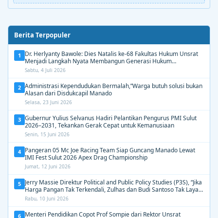
Berita Terpopuler
Dr. Herlyanty Bawole: Dies Natalis ke-68 Fakultas Hukum Unsrat
1
Menjadi Langkah Nyata Membangun Generasi Hukum
Berdampak
Sabtu, 4 Juli 2026
Administrasi Kependudukan Bermalah,”Warga butuh solusi bukan
2
Alasan dari Disdukcapil Manado
Selasa, 23 Juni 2026
Gubernur Yulius Selvanus Hadiri Pelantikan Pengurus PMI Sulut
3
2026–2031, Tekankan Gerak Cepat untuk Kemanusiaan
Senin, 15 Juni 2026
Pangeran 05 Mc Joe Racing Team Siap Guncang Manado Lewat
4
IMI Fest Sulut 2026 Apex Drag Championship
Jumat, 12 Juni 2026
Jerry Massie Direktur Political and Public Policy Studies (P3S), “Jika
5
Harga Pangan Tak Terkendali, Zulhas dan Budi Santoso Tak Layak
Dipertahankan”
Rabu, 10 Juni 2026
Menteri Pendidikan Copot Prof Sompie dari Rektor Unsrat
6