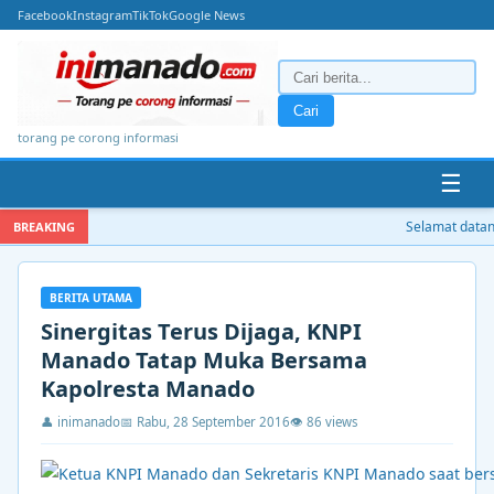
Facebook
Instagram
TikTok
Google News
Cari
torang pe corong informasi
☰
Selamat datang d
BREAKING
BERITA UTAMA
Sinergitas Terus Dijaga, KNPI
Manado Tatap Muka Bersama
Kapolresta Manado
👤 inimanado
📅 Rabu, 28 September 2016
👁 86 views