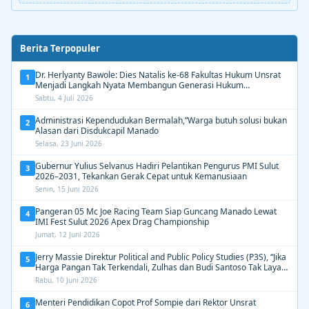
Berita Terpopuler
Dr. Herlyanty Bawole: Dies Natalis ke-68 Fakultas Hukum Unsrat
1
Menjadi Langkah Nyata Membangun Generasi Hukum
Berdampak
Sabtu, 4 Juli 2026
Administrasi Kependudukan Bermalah,”Warga butuh solusi bukan
2
Alasan dari Disdukcapil Manado
Selasa, 23 Juni 2026
Gubernur Yulius Selvanus Hadiri Pelantikan Pengurus PMI Sulut
3
2026–2031, Tekankan Gerak Cepat untuk Kemanusiaan
Senin, 15 Juni 2026
Pangeran 05 Mc Joe Racing Team Siap Guncang Manado Lewat
4
IMI Fest Sulut 2026 Apex Drag Championship
Jumat, 12 Juni 2026
Jerry Massie Direktur Political and Public Policy Studies (P3S), “Jika
5
Harga Pangan Tak Terkendali, Zulhas dan Budi Santoso Tak Layak
Dipertahankan”
Rabu, 10 Juni 2026
Menteri Pendidikan Copot Prof Sompie dari Rektor Unsrat
6