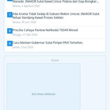
Manado. INAKOR Sulut Kawal Unsur Pidana dan Siap Bongkar
Aroma Busuk di Suksesi Rektor
Selasa, 4 Agustus 2026
Ada Aroma Tidak Sedap di Suksesi Rektor Unsrat. INAKOR Sulut
7
Keluar Kandang Kawal Proses Seleksi
Selasa, 30 Juni 2026
Priscilia Cahaya Pantow Nahkodai TIDAR Minsel
8
Minggu, 31 Mei 2026
Cucu Mantan Gubernur Sulut Pimpin PAN Tomohon.
9
Jumat, 3 Juli 2026
IKLAN
Slot Iklan AdSense