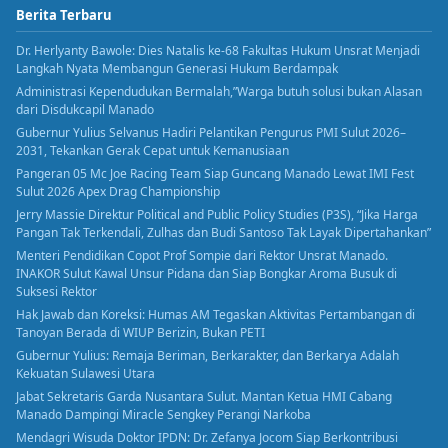
Berita Terbaru
Dr. Herlyanty Bawole: Dies Natalis ke-68 Fakultas Hukum Unsrat Menjadi
Langkah Nyata Membangun Generasi Hukum Berdampak
Administrasi Kependudukan Bermalah,”Warga butuh solusi bukan Alasan
dari Disdukcapil Manado
Gubernur Yulius Selvanus Hadiri Pelantikan Pengurus PMI Sulut 2026–
2031, Tekankan Gerak Cepat untuk Kemanusiaan
Pangeran 05 Mc Joe Racing Team Siap Guncang Manado Lewat IMI Fest
Sulut 2026 Apex Drag Championship
Jerry Massie Direktur Political and Public Policy Studies (P3S), “Jika Harga
Pangan Tak Terkendali, Zulhas dan Budi Santoso Tak Layak Dipertahankan”
Menteri Pendidikan Copot Prof Sompie dari Rektor Unsrat Manado.
INAKOR Sulut Kawal Unsur Pidana dan Siap Bongkar Aroma Busuk di
Suksesi Rektor
Hak Jawab dan Koreksi: Humas AM Tegaskan Aktivitas Pertambangan di
Tanoyan Berada di WIUP Berizin, Bukan PETI
Gubernur Yulius: Remaja Beriman, Berkarakter, dan Berkarya Adalah
Kekuatan Sulawesi Utara
Jabat Sekretaris Garda Nusantara Sulut. Mantan Ketua HMI Cabang
Manado Dampingi Miracle Sengkey Perangi Narkoba
Mendagri Wisuda Doktor IPDN: Dr. Zefanya Jocom Siap Berkontribusi