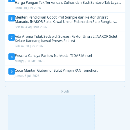
Harga Pangan Tak Terkendali, Zulhas dan Budi Santoso Tak Layak
Dipertahankan”
Rabu, 10 Juni 2026
Menteri Pendidikan Copot Prof Sompie dari Rektor Unsrat
6
Manado. INAKOR Sulut Kawal Unsur Pidana dan Siap Bongkar
Aroma Busuk di Suksesi Rektor
Selasa, 4 Agustus 2026
Ada Aroma Tidak Sedap di Suksesi Rektor Unsrat. INAKOR Sulut
7
Keluar Kandang Kawal Proses Seleksi
Selasa, 30 Juni 2026
Priscilia Cahaya Pantow Nahkodai TIDAR Minsel
8
Minggu, 31 Mei 2026
Cucu Mantan Gubernur Sulut Pimpin PAN Tomohon.
9
Jumat, 3 Juli 2026
IKLAN