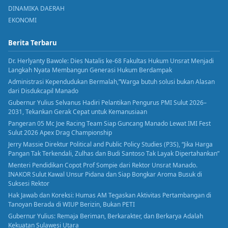
DINAMIKA DAERAH
EKONOMI
Berita Terbaru
Dr. Herlyanty Bawole: Dies Natalis ke-68 Fakultas Hukum Unsrat Menjadi
Langkah Nyata Membangun Generasi Hukum Berdampak
Administrasi Kependudukan Bermalah,”Warga butuh solusi bukan Alasan
dari Disdukcapil Manado
Gubernur Yulius Selvanus Hadiri Pelantikan Pengurus PMI Sulut 2026–
2031, Tekankan Gerak Cepat untuk Kemanusiaan
Pangeran 05 Mc Joe Racing Team Siap Guncang Manado Lewat IMI Fest
Sulut 2026 Apex Drag Championship
Jerry Massie Direktur Political and Public Policy Studies (P3S), “Jika Harga
Pangan Tak Terkendali, Zulhas dan Budi Santoso Tak Layak Dipertahankan”
Menteri Pendidikan Copot Prof Sompie dari Rektor Unsrat Manado.
INAKOR Sulut Kawal Unsur Pidana dan Siap Bongkar Aroma Busuk di
Suksesi Rektor
Hak Jawab dan Koreksi: Humas AM Tegaskan Aktivitas Pertambangan di
Tanoyan Berada di WIUP Berizin, Bukan PETI
Gubernur Yulius: Remaja Beriman, Berkarakter, dan Berkarya Adalah
Kekuatan Sulawesi Utara