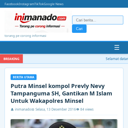
Facebook
Instagram
TikTok
Google News
Cari
torang pe corong informasi
☰
Selamat datang 
BREAKING
BERITA UTAMA
Putra Minsel kompol Prevly Nevy
Tampanguma SH, Gantikan M Islam
Untuk Wakapolres Minsel
👤 inimanado
📅 Selasa, 13 Desember 2016
👁 84 views