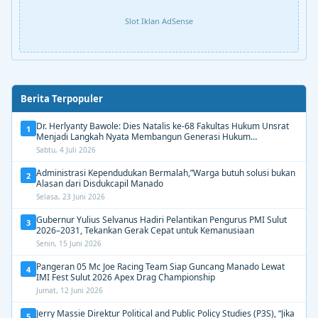
Slot Iklan AdSense
Berita Terpopuler
Dr. Herlyanty Bawole: Dies Natalis ke-68 Fakultas Hukum Unsrat
1
Menjadi Langkah Nyata Membangun Generasi Hukum
Berdampak
Sabtu, 4 Juli 2026
Administrasi Kependudukan Bermalah,”Warga butuh solusi bukan
2
Alasan dari Disdukcapil Manado
Selasa, 23 Juni 2026
Gubernur Yulius Selvanus Hadiri Pelantikan Pengurus PMI Sulut
3
2026–2031, Tekankan Gerak Cepat untuk Kemanusiaan
Senin, 15 Juni 2026
Pangeran 05 Mc Joe Racing Team Siap Guncang Manado Lewat
4
IMI Fest Sulut 2026 Apex Drag Championship
Jumat, 12 Juni 2026
Jerry Massie Direktur Political and Public Policy Studies (P3S), “Jika
5