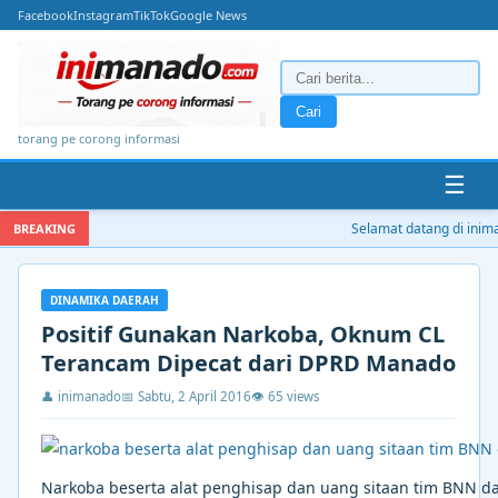
Facebook
Instagram
TikTok
Google News
Cari
torang pe corong informasi
☰
Selamat datang di iniman
BREAKING
DINAMIKA DAERAH
Positif Gunakan Narkoba, Oknum CL
Terancam Dipecat dari DPRD Manado
👤 inimanado
📅 Sabtu, 2 April 2016
👁 65 views
Narkoba beserta alat penghisap dan uang sitaan tim BNN d