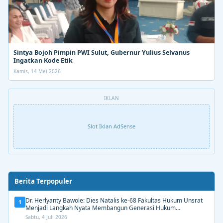
Sintya Bojoh Pimpin PWI Sulut, Gubernur Yulius Selvanus
Ingatkan Kode Etik
Kamis, 14 Mei 2026
IKLAN
Slot Iklan AdSense
Berita Terpopuler
Dr. Herlyanty Bawole: Dies Natalis ke-68 Fakultas Hukum Unsrat
1
Menjadi Langkah Nyata Membangun Generasi Hukum
Berdampak
Sabtu, 4 Juli 2026