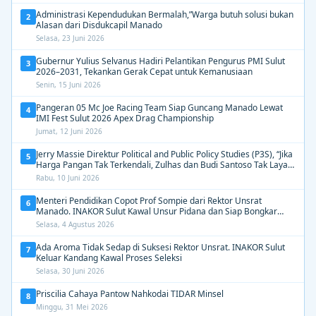
Administrasi Kependudukan Bermalah,”Warga butuh solusi bukan
2
Alasan dari Disdukcapil Manado
Selasa, 23 Juni 2026
Gubernur Yulius Selvanus Hadiri Pelantikan Pengurus PMI Sulut
3
2026–2031, Tekankan Gerak Cepat untuk Kemanusiaan
Senin, 15 Juni 2026
Pangeran 05 Mc Joe Racing Team Siap Guncang Manado Lewat
4
IMI Fest Sulut 2026 Apex Drag Championship
Jumat, 12 Juni 2026
Jerry Massie Direktur Political and Public Policy Studies (P3S), “Jika
5
Harga Pangan Tak Terkendali, Zulhas dan Budi Santoso Tak Layak
Dipertahankan”
Rabu, 10 Juni 2026
Menteri Pendidikan Copot Prof Sompie dari Rektor Unsrat
6
Manado. INAKOR Sulut Kawal Unsur Pidana dan Siap Bongkar
Aroma Busuk di Suksesi Rektor
Selasa, 4 Agustus 2026
Ada Aroma Tidak Sedap di Suksesi Rektor Unsrat. INAKOR Sulut
7
Keluar Kandang Kawal Proses Seleksi
Selasa, 30 Juni 2026
Priscilia Cahaya Pantow Nahkodai TIDAR Minsel
8
Minggu, 31 Mei 2026