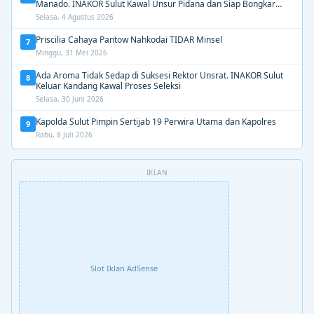
Manado. INAKOR Sulut Kawal Unsur Pidana dan Siap Bongkar
Aroma Busuk di Suksesi Rektor
Selasa, 4 Agustus 2026
Priscilia Cahaya Pantow Nahkodai TIDAR Minsel
7
Minggu, 31 Mei 2026
Ada Aroma Tidak Sedap di Suksesi Rektor Unsrat. INAKOR Sulut
8
Keluar Kandang Kawal Proses Seleksi
Selasa, 30 Juni 2026
Kapolda Sulut Pimpin Sertijab 19 Perwira Utama dan Kapolres
9
Rabu, 8 Juli 2026
IKLAN
Slot Iklan AdSense