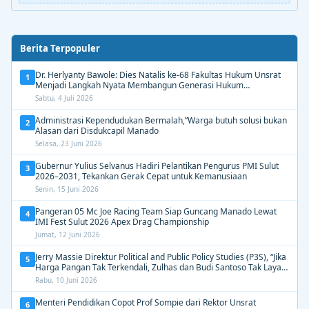
Berita Terpopuler
Dr. Herlyanty Bawole: Dies Natalis ke-68 Fakultas Hukum Unsrat
1
Menjadi Langkah Nyata Membangun Generasi Hukum
Berdampak
Sabtu, 4 Juli 2026
Administrasi Kependudukan Bermalah,”Warga butuh solusi bukan
2
Alasan dari Disdukcapil Manado
Selasa, 23 Juni 2026
Gubernur Yulius Selvanus Hadiri Pelantikan Pengurus PMI Sulut
3
2026–2031, Tekankan Gerak Cepat untuk Kemanusiaan
Senin, 15 Juni 2026
Pangeran 05 Mc Joe Racing Team Siap Guncang Manado Lewat
4
IMI Fest Sulut 2026 Apex Drag Championship
Jumat, 12 Juni 2026
Jerry Massie Direktur Political and Public Policy Studies (P3S), “Jika
5
Harga Pangan Tak Terkendali, Zulhas dan Budi Santoso Tak Layak
Dipertahankan”
Rabu, 10 Juni 2026
Menteri Pendidikan Copot Prof Sompie dari Rektor Unsrat
6