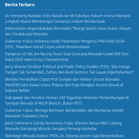
Berita Terbaru
Dr. Herlyanty Bawole: Dies Natalis ke-68 Fakultas Hukum Unsrat Menjadi
Langkah Nyata Membangun Generasi Hukum Berdampak
Administrasi Kependudukan Bermalah,”Warga butuh solusi bukan Alasan
dari Disdukcapil Manado
Gubernur Yulius Selvanus Hadiri Pelantikan Pengurus PMI Sulut 2026–
2031, Tekankan Gerak Cepat untuk Kemanusiaan
Pangeran 05 Mc Joe Racing Team Siap Guncang Manado Lewat IMI Fest
Sulut 2026 Apex Drag Championship
Jerry Massie Direktur Political and Public Policy Studies (P3S), “Jika Harga
Pangan Tak Terkendali, Zulhas dan Budi Santoso Tak Layak Dipertahankan”
Menteri Pendidikan Copot Prof Sompie dari Rektor Unsrat Manado.
INAKOR Sulut Kawal Unsur Pidana dan Siap Bongkar Aroma Busuk di
Suksesi Rektor
Hak Jawab dan Koreksi: Humas AM Tegaskan Aktivitas Pertambangan di
Tanoyan Berada di WIUP Berizin, Bukan PETI
Gubernur Yulius: Remaja Beriman, Berkarakter, dan Berkarya Adalah
Kekuatan Sulawesi Utara
Jabat Sekretaris Garda Nusantara Sulut. Mantan Ketua HMI Cabang
Manado Dampingi Miracle Sengkey Perangi Narkoba
Mendagri Wisuda Doktor IPDN: Dr. Zefanya Jocom Siap Berkontribusi