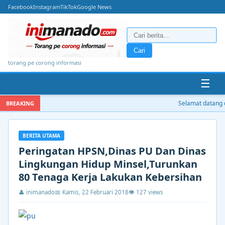
Facebook
Instagram
TikTok
Google News
Cari
torang pe corong informasi
☰
Selamat datang di
BREAKING
BERITA UTAMA
Peringatan HPSN,Dinas PU Dan Dinas
Lingkungan Hidup Minsel,Turunkan
80 Tenaga Kerja Lakukan Kebersihan
👤 inimanado
📅 Kamis, 22 Februari 2018
👁 127 views