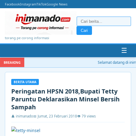
Facebook
Instagram
TikTok
Google News
Cari
torang pe corong informasi
☰
Selamat datang di inima
BREAKING
BERITA UTAMA
Peringatan HPSN 2018,Bupati Tetty
Paruntu Deklarasikan Minsel Bersih
Sampah
👤 inimanado
📅 Jumat, 23 Februari 2018
👁 79 views