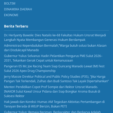
BOLTIM
DINAMIKA DAERAH
EKONOMI
Berita Terbaru
Dr. Herlyanty Bawole: Dies Natalis ke-68 Fakultas Hukum Unsrat Menjadi
Langkah Nyata Membangun Generasi Hukum Berdampak
Administrasi Kependudukan Bermalah,”Warga butuh solusi bukan Alasan
dari Disdukcapil Manado
Gubernur Yulius Selvanus Hadiri Pelantikan Pengurus PMI Sulut 2026–
2031, Tekankan Gerak Cepat untuk Kemanusiaan
Pangeran 05 Mc Joe Racing Team Siap Guncang Manado Lewat IMI Fest
Sulut 2026 Apex Drag Championship
Jerry Massie Direktur Political and Public Policy Studies (P3S), “Jika Harga
Pangan Tak Terkendali, Zulhas dan Budi Santoso Tak Layak Dipertahankan”
Menteri Pendidikan Copot Prof Sompie dari Rektor Unsrat Manado.
INAKOR Sulut Kawal Unsur Pidana dan Siap Bongkar Aroma Busuk di
Suksesi Rektor
Hak Jawab dan Koreksi: Humas AM Tegaskan Aktivitas Pertambangan di
Tanoyan Berada di WIUP Berizin, Bukan PETI
Gubernur Yulius: Remaja Beriman, Berkarakter, dan Berkarya Adalah