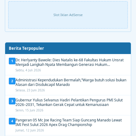
Slot Iklan AdSense
Berita Terpopuler
Dr. Herlyanty Bawole: Dies Natalis ke-68 Fakultas Hukum Unsrat
1
Menjadi Langkah Nyata Membangun Generasi Hukum
Berdampak
Sabtu, 4 Juli 2026
Administrasi Kependudukan Bermalah,”Warga butuh solusi bukan
2
Alasan dari Disdukcapil Manado
Selasa, 23 Juni 2026
Gubernur Yulius Selvanus Hadiri Pelantikan Pengurus PMI Sulut
3
2026–2031, Tekankan Gerak Cepat untuk Kemanusiaan
Senin, 15 Juni 2026
Pangeran 05 Mc Joe Racing Team Siap Guncang Manado Lewat
4
IMI Fest Sulut 2026 Apex Drag Championship
Jumat, 12 Juni 2026