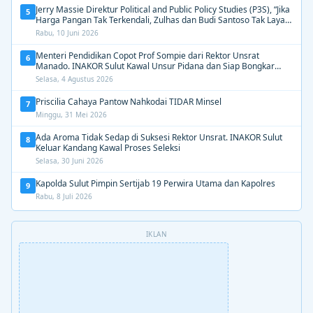
Jerry Massie Direktur Political and Public Policy Studies (P3S), “Jika
5
Harga Pangan Tak Terkendali, Zulhas dan Budi Santoso Tak Layak
Dipertahankan”
Rabu, 10 Juni 2026
Menteri Pendidikan Copot Prof Sompie dari Rektor Unsrat
6
Manado. INAKOR Sulut Kawal Unsur Pidana dan Siap Bongkar
Aroma Busuk di Suksesi Rektor
Selasa, 4 Agustus 2026
Priscilia Cahaya Pantow Nahkodai TIDAR Minsel
7
Minggu, 31 Mei 2026
Ada Aroma Tidak Sedap di Suksesi Rektor Unsrat. INAKOR Sulut
8
Keluar Kandang Kawal Proses Seleksi
Selasa, 30 Juni 2026
Kapolda Sulut Pimpin Sertijab 19 Perwira Utama dan Kapolres
9
Rabu, 8 Juli 2026
IKLAN