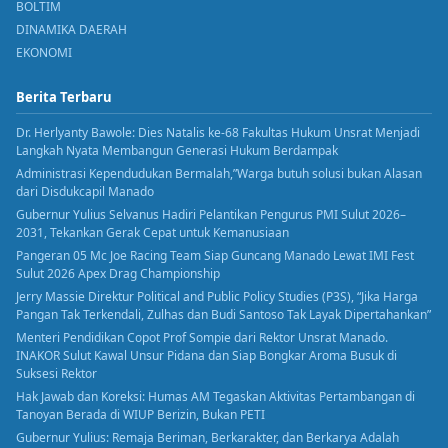
BOLTIM
DINAMIKA DAERAH
EKONOMI
Berita Terbaru
Dr. Herlyanty Bawole: Dies Natalis ke-68 Fakultas Hukum Unsrat Menjadi
Langkah Nyata Membangun Generasi Hukum Berdampak
Administrasi Kependudukan Bermalah,”Warga butuh solusi bukan Alasan
dari Disdukcapil Manado
Gubernur Yulius Selvanus Hadiri Pelantikan Pengurus PMI Sulut 2026–
2031, Tekankan Gerak Cepat untuk Kemanusiaan
Pangeran 05 Mc Joe Racing Team Siap Guncang Manado Lewat IMI Fest
Sulut 2026 Apex Drag Championship
Jerry Massie Direktur Political and Public Policy Studies (P3S), “Jika Harga
Pangan Tak Terkendali, Zulhas dan Budi Santoso Tak Layak Dipertahankan”
Menteri Pendidikan Copot Prof Sompie dari Rektor Unsrat Manado.
INAKOR Sulut Kawal Unsur Pidana dan Siap Bongkar Aroma Busuk di
Suksesi Rektor
Hak Jawab dan Koreksi: Humas AM Tegaskan Aktivitas Pertambangan di
Tanoyan Berada di WIUP Berizin, Bukan PETI
Gubernur Yulius: Remaja Beriman, Berkarakter, dan Berkarya Adalah