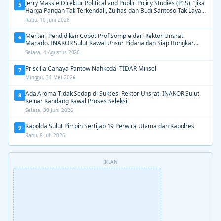
Jerry Massie Direktur Political and Public Policy Studies (P3S), “Jika
5
Harga Pangan Tak Terkendali, Zulhas dan Budi Santoso Tak Layak
Dipertahankan”
Rabu, 10 Juni 2026
Menteri Pendidikan Copot Prof Sompie dari Rektor Unsrat
6
Manado. INAKOR Sulut Kawal Unsur Pidana dan Siap Bongkar
Aroma Busuk di Suksesi Rektor
Selasa, 4 Agustus 2026
Priscilia Cahaya Pantow Nahkodai TIDAR Minsel
7
Minggu, 31 Mei 2026
Ada Aroma Tidak Sedap di Suksesi Rektor Unsrat. INAKOR Sulut
8
Keluar Kandang Kawal Proses Seleksi
Selasa, 30 Juni 2026
Kapolda Sulut Pimpin Sertijab 19 Perwira Utama dan Kapolres
9
Rabu, 8 Juli 2026
IKLAN