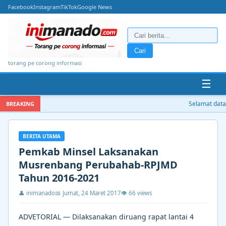
Facebook
Instagram
TikTok
Google News
Cari
torang pe corong informasi
☰
Selamat datan
BREAKING
BERITA UTAMA
Pemkab Minsel Laksanakan
Musrenbang Perubahab-RPJMD
Tahun 2016-2021
👤 inimanado
📅 Jumat, 24 Maret 2017
👁 66 views
ADVETORIAL — Dilaksanakan diruang rapat lantai 4