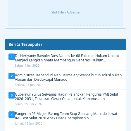
Slot Iklan AdSense
Berita Terpopuler
Dr. Herlyanty Bawole: Dies Natalis ke-68 Fakultas Hukum Unsrat
1
Menjadi Langkah Nyata Membangun Generasi Hukum
Berdampak
Sabtu, 4 Juli 2026
Administrasi Kependudukan Bermalah,”Warga butuh solusi bukan
2
Alasan dari Disdukcapil Manado
Selasa, 23 Juni 2026
Gubernur Yulius Selvanus Hadiri Pelantikan Pengurus PMI Sulut
3
2026–2031, Tekankan Gerak Cepat untuk Kemanusiaan
Senin, 15 Juni 2026
Pangeran 05 Mc Joe Racing Team Siap Guncang Manado Lewat
4
IMI Fest Sulut 2026 Apex Drag Championship
Jumat, 12 Juni 2026