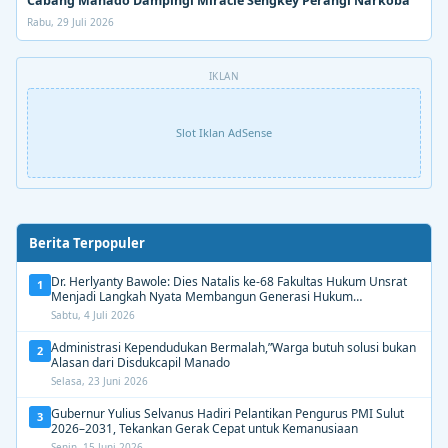
Cabang Manado Dampingi Miracle Sengkey Perangi Narkoba
Rabu, 29 Juli 2026
IKLAN
Slot Iklan AdSense
Berita Terpopuler
Dr. Herlyanty Bawole: Dies Natalis ke-68 Fakultas Hukum Unsrat
1
Menjadi Langkah Nyata Membangun Generasi Hukum
Berdampak
Sabtu, 4 Juli 2026
Administrasi Kependudukan Bermalah,”Warga butuh solusi bukan
2
Alasan dari Disdukcapil Manado
Selasa, 23 Juni 2026
Gubernur Yulius Selvanus Hadiri Pelantikan Pengurus PMI Sulut
3
2026–2031, Tekankan Gerak Cepat untuk Kemanusiaan
Senin, 15 Juni 2026