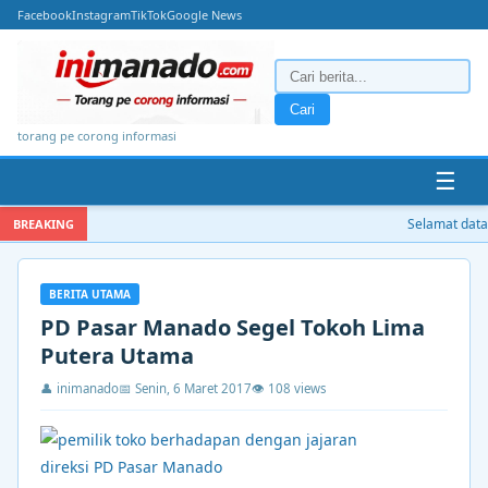
Facebook
Instagram
TikTok
Google News
Cari
torang pe corong informasi
☰
Selamat datang
BREAKING
BERITA UTAMA
PD Pasar Manado Segel Tokoh Lima
Putera Utama
👤 inimanado
📅 Senin, 6 Maret 2017
👁 108 views