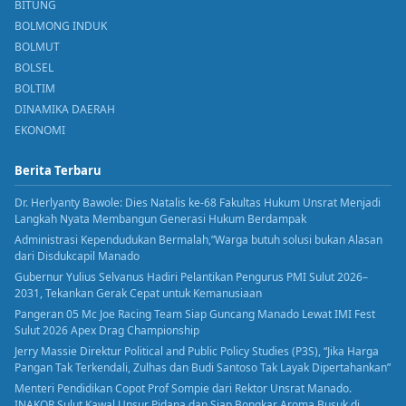
BITUNG
BOLMONG INDUK
BOLMUT
BOLSEL
BOLTIM
DINAMIKA DAERAH
EKONOMI
Berita Terbaru
Dr. Herlyanty Bawole: Dies Natalis ke-68 Fakultas Hukum Unsrat Menjadi
Langkah Nyata Membangun Generasi Hukum Berdampak
Administrasi Kependudukan Bermalah,”Warga butuh solusi bukan Alasan
dari Disdukcapil Manado
Gubernur Yulius Selvanus Hadiri Pelantikan Pengurus PMI Sulut 2026–
2031, Tekankan Gerak Cepat untuk Kemanusiaan
Pangeran 05 Mc Joe Racing Team Siap Guncang Manado Lewat IMI Fest
Sulut 2026 Apex Drag Championship
Jerry Massie Direktur Political and Public Policy Studies (P3S), “Jika Harga
Pangan Tak Terkendali, Zulhas dan Budi Santoso Tak Layak Dipertahankan”
Menteri Pendidikan Copot Prof Sompie dari Rektor Unsrat Manado.
INAKOR Sulut Kawal Unsur Pidana dan Siap Bongkar Aroma Busuk di