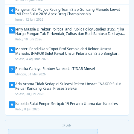
Pangeran 05 Mc Joe Racing Team Siap Guncang Manado Lewat
4
IMI Fest Sulut 2026 Apex Drag Championship
Jumat, 12 Juni 2026
Jerry Massie Direktur Political and Public Policy Studies (P3S), “Jika
5
Harga Pangan Tak Terkendali, Zulhas dan Budi Santoso Tak Layak
Dipertahankan”
Rabu, 10 Juni 2026
Menteri Pendidikan Copot Prof Sompie dari Rektor Unsrat
6
Manado. INAKOR Sulut Kawal Unsur Pidana dan Siap Bongkar
Aroma Busuk di Suksesi Rektor
Selasa, 4 Agustus 2026
Priscilia Cahaya Pantow Nahkodai TIDAR Minsel
7
Minggu, 31 Mei 2026
Ada Aroma Tidak Sedap di Suksesi Rektor Unsrat. INAKOR Sulut
8
Keluar Kandang Kawal Proses Seleksi
Selasa, 30 Juni 2026
Kapolda Sulut Pimpin Sertijab 19 Perwira Utama dan Kapolres
9
Rabu, 8 Juli 2026
IKLAN