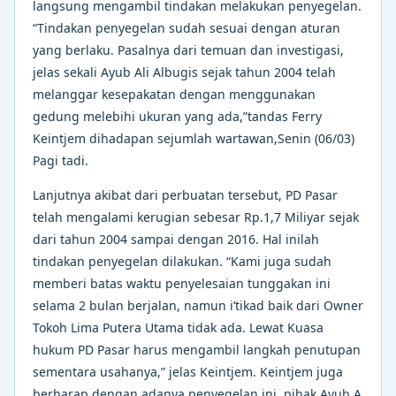
langsung mengambil tindakan melakukan penyegelan.
“Tindakan penyegelan sudah sesuai dengan aturan
yang berlaku. Pasalnya dari temuan dan investigasi,
jelas sekali Ayub Ali Albugis sejak tahun 2004 telah
melanggar kesepakatan dengan menggunakan
gedung melebihi ukuran yang ada,”tandas Ferry
Keintjem dihadapan sejumlah wartawan,Senin (06/03)
Pagi tadi.
Lanjutnya akibat dari perbuatan tersebut, PD Pasar
telah mengalami kerugian sebesar Rp.1,7 Miliyar sejak
dari tahun 2004 sampai dengan 2016. Hal inilah
tindakan penyegelan dilakukan. “Kami juga sudah
memberi batas waktu penyelesaian tunggakan ini
selama 2 bulan berjalan, namun i’tikad baik dari Owner
Tokoh Lima Putera Utama tidak ada. Lewat Kuasa
hukum PD Pasar harus mengambil langkah penutupan
sementara usahanya,” jelas Keintjem. Keintjem juga
berharap dengan adanya penyegelan ini, pihak Ayub A