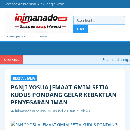
Facebook
Instagram
TikTok
Google News
Cari
torang pe corong informasi
☰
Selamat datang di
BREAKING
BERITA UTAMA
PANJI YOSUA JEMAAT GMIM SETIA
KUDUS PONDANG GELAR KEBAKTIAN
PENYEGARAN IMAN
👤 inimanado
📅 Selasa, 30 Januari 2018
👁 73 views