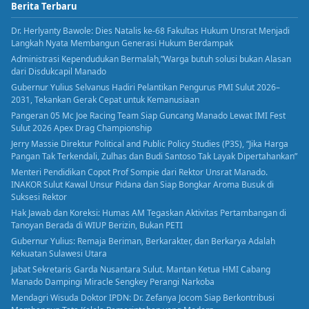
Berita Terbaru
Dr. Herlyanty Bawole: Dies Natalis ke-68 Fakultas Hukum Unsrat Menjadi
Langkah Nyata Membangun Generasi Hukum Berdampak
Administrasi Kependudukan Bermalah,”Warga butuh solusi bukan Alasan
dari Disdukcapil Manado
Gubernur Yulius Selvanus Hadiri Pelantikan Pengurus PMI Sulut 2026–
2031, Tekankan Gerak Cepat untuk Kemanusiaan
Pangeran 05 Mc Joe Racing Team Siap Guncang Manado Lewat IMI Fest
Sulut 2026 Apex Drag Championship
Jerry Massie Direktur Political and Public Policy Studies (P3S), “Jika Harga
Pangan Tak Terkendali, Zulhas dan Budi Santoso Tak Layak Dipertahankan”
Menteri Pendidikan Copot Prof Sompie dari Rektor Unsrat Manado.
INAKOR Sulut Kawal Unsur Pidana dan Siap Bongkar Aroma Busuk di
Suksesi Rektor
Hak Jawab dan Koreksi: Humas AM Tegaskan Aktivitas Pertambangan di
Tanoyan Berada di WIUP Berizin, Bukan PETI
Gubernur Yulius: Remaja Beriman, Berkarakter, dan Berkarya Adalah
Kekuatan Sulawesi Utara
Jabat Sekretaris Garda Nusantara Sulut. Mantan Ketua HMI Cabang
Manado Dampingi Miracle Sengkey Perangi Narkoba
Mendagri Wisuda Doktor IPDN: Dr. Zefanya Jocom Siap Berkontribusi