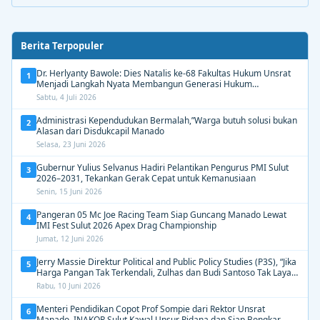
Berita Terpopuler
Dr. Herlyanty Bawole: Dies Natalis ke-68 Fakultas Hukum Unsrat
1
Menjadi Langkah Nyata Membangun Generasi Hukum
Berdampak
Sabtu, 4 Juli 2026
Administrasi Kependudukan Bermalah,”Warga butuh solusi bukan
2
Alasan dari Disdukcapil Manado
Selasa, 23 Juni 2026
Gubernur Yulius Selvanus Hadiri Pelantikan Pengurus PMI Sulut
3
2026–2031, Tekankan Gerak Cepat untuk Kemanusiaan
Senin, 15 Juni 2026
Pangeran 05 Mc Joe Racing Team Siap Guncang Manado Lewat
4
IMI Fest Sulut 2026 Apex Drag Championship
Jumat, 12 Juni 2026
Jerry Massie Direktur Political and Public Policy Studies (P3S), “Jika
5
Harga Pangan Tak Terkendali, Zulhas dan Budi Santoso Tak Layak
Dipertahankan”
Rabu, 10 Juni 2026
Menteri Pendidikan Copot Prof Sompie dari Rektor Unsrat
6
Manado. INAKOR Sulut Kawal Unsur Pidana dan Siap Bongkar