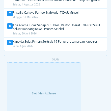
Aroma Busuk di Suksesi Rektor
Selasa, 4 Agustus 2026
Priscilia Cahaya Pantow Nahkodai TIDAR Minsel
7
Minggu, 31 Mei 2026
Ada Aroma Tidak Sedap di Suksesi Rektor Unsrat. INAKOR Sulut
8
Keluar Kandang Kawal Proses Seleksi
Selasa, 30 Juni 2026
Kapolda Sulut Pimpin Sertijab 19 Perwira Utama dan Kapolres
9
Rabu, 8 Juli 2026
IKLAN
Slot Iklan AdSense