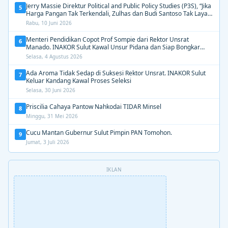
Jerry Massie Direktur Political and Public Policy Studies (P3S), “Jika
5
Harga Pangan Tak Terkendali, Zulhas dan Budi Santoso Tak Layak
Dipertahankan”
Rabu, 10 Juni 2026
Menteri Pendidikan Copot Prof Sompie dari Rektor Unsrat
6
Manado. INAKOR Sulut Kawal Unsur Pidana dan Siap Bongkar
Aroma Busuk di Suksesi Rektor
Selasa, 4 Agustus 2026
Ada Aroma Tidak Sedap di Suksesi Rektor Unsrat. INAKOR Sulut
7
Keluar Kandang Kawal Proses Seleksi
Selasa, 30 Juni 2026
Priscilia Cahaya Pantow Nahkodai TIDAR Minsel
8
Minggu, 31 Mei 2026
Cucu Mantan Gubernur Sulut Pimpin PAN Tomohon.
9
Jumat, 3 Juli 2026
IKLAN