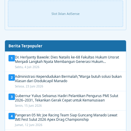
Slot Iklan AdSense
Berita Terpopuler
Dr. Herlyanty Bawole: Dies Natalis ke-68 Fakultas Hukum Unsrat
1
Menjadi Langkah Nyata Membangun Generasi Hukum
Berdampak
Sabtu, 4 Juli 2026
Administrasi Kependudukan Bermalah,”Warga butuh solusi bukan
2
Alasan dari Disdukcapil Manado
Selasa, 23 Juni 2026
Gubernur Yulius Selvanus Hadiri Pelantikan Pengurus PMI Sulut
3
2026–2031, Tekankan Gerak Cepat untuk Kemanusiaan
Senin, 15 Juni 2026
Pangeran 05 Mc Joe Racing Team Siap Guncang Manado Lewat
4
IMI Fest Sulut 2026 Apex Drag Championship
Jumat, 12 Juni 2026