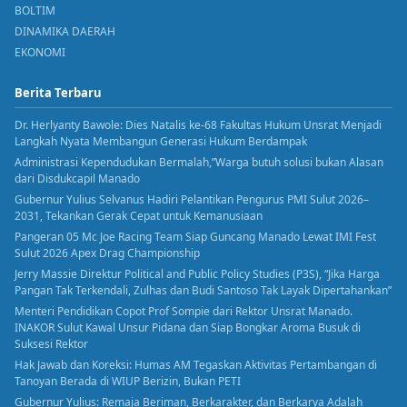
BOLTIM
DINAMIKA DAERAH
EKONOMI
Berita Terbaru
Dr. Herlyanty Bawole: Dies Natalis ke-68 Fakultas Hukum Unsrat Menjadi
Langkah Nyata Membangun Generasi Hukum Berdampak
Administrasi Kependudukan Bermalah,”Warga butuh solusi bukan Alasan
dari Disdukcapil Manado
Gubernur Yulius Selvanus Hadiri Pelantikan Pengurus PMI Sulut 2026–
2031, Tekankan Gerak Cepat untuk Kemanusiaan
Pangeran 05 Mc Joe Racing Team Siap Guncang Manado Lewat IMI Fest
Sulut 2026 Apex Drag Championship
Jerry Massie Direktur Political and Public Policy Studies (P3S), “Jika Harga
Pangan Tak Terkendali, Zulhas dan Budi Santoso Tak Layak Dipertahankan”
Menteri Pendidikan Copot Prof Sompie dari Rektor Unsrat Manado.
INAKOR Sulut Kawal Unsur Pidana dan Siap Bongkar Aroma Busuk di
Suksesi Rektor
Hak Jawab dan Koreksi: Humas AM Tegaskan Aktivitas Pertambangan di
Tanoyan Berada di WIUP Berizin, Bukan PETI
Gubernur Yulius: Remaja Beriman, Berkarakter, dan Berkarya Adalah