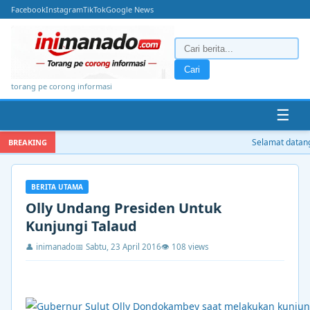
Facebook
Instagram
TikTok
Google News
Cari
torang pe corong informasi
☰
Selamat datang 
BREAKING
BERITA UTAMA
Olly Undang Presiden Untuk
Kunjungi Talaud
👤 inimanado
📅 Sabtu, 23 April 2016
👁 108 views