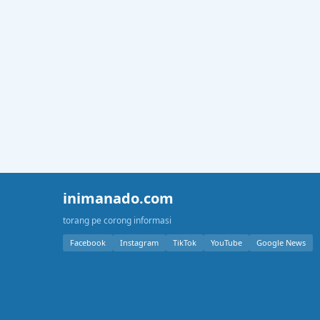
inimanado.com
torang pe corong informasi
Facebook
Instagram
TikTok
YouTube
Google News