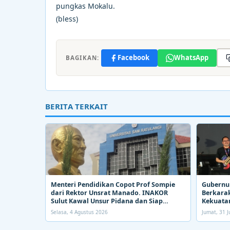
pungkas Mokalu.
(bless)
Facebook
WhatsApp
BAGIKAN:
BERITA TERKAIT
Menteri Pendidikan Copot Prof Sompie
Gubernur
dari Rektor Unsrat Manado. INAKOR
Berkarak
Sulut Kawal Unsur Pidana dan Siap
Kekuatan
Bongkar Aroma Busuk di Suksesi Rektor
Selasa, 4 Agustus 2026
Jumat, 31 J