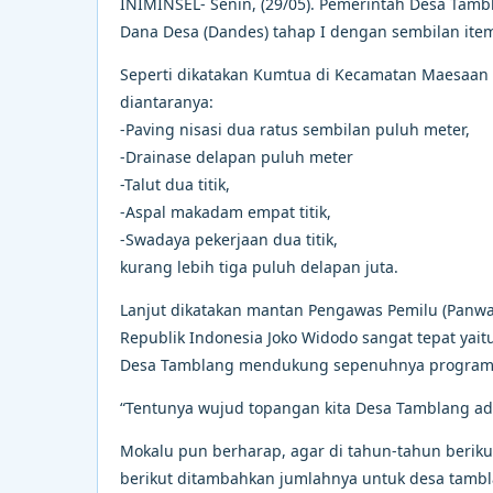
INIMINSEL- Senin, (29/05). Pemerintah Desa Tam
Dana Desa (Dandes) tahap I dengan sembilan ite
Seperti dikatakan Kumtua di Kecamatan Maesaan i
diantaranya:
-Paving nisasi dua ratus sembilan puluh meter,
-Drainase delapan puluh meter
-Talut dua titik,
-Aspal makadam empat titik,
-Swadaya pekerjaan dua titik,
kurang lebih tiga puluh delapan juta.
Lanjut dikatakan mantan Pengawas Pemilu (Panwas
Republik Indonesia Joko Widodo sangat tepat yai
Desa Tamblang mendukung sepenuhnya program P
“Tentunya wujud topangan kita Desa Tamblang ad
Mokalu pun berharap, agar di tahun-tahun berik
berikut ditambahkan jumlahnya untuk desa tambl