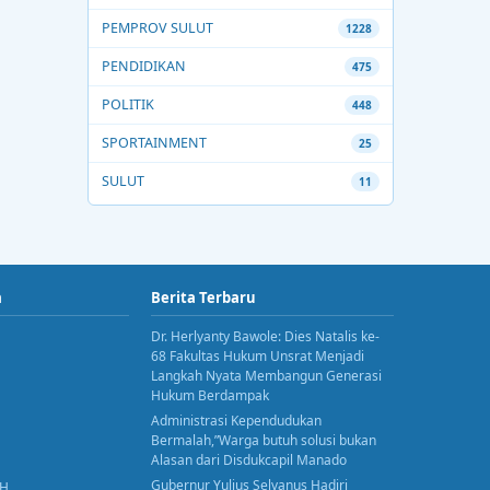
PEMPROV SULUT
1228
PENDIDIKAN
475
POLITIK
448
SPORTAINMENT
25
SULUT
11
a
Berita Terbaru
Dr. Herlyanty Bawole: Dies Natalis ke-
68 Fakultas Hukum Unsrat Menjadi
Langkah Nyata Membangun Generasi
Hukum Berdampak
Administrasi Kependudukan
Bermalah,”Warga butuh solusi bukan
Alasan dari Disdukcapil Manado
Gubernur Yulius Selvanus Hadiri
AH