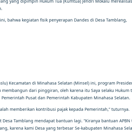
blang yang dipimpin Hukum Tua (Kumtua) Jendri Mokalu merealisa
m.
ni, bahwa kegiatan fisik penyerapan Dandes di Desa Tamblang,
lu) Kecamatan di Minahasa Selatan (Minsel) ini, program Preside
tu membangun dari pinggiran, oleh karena itu Saya selaku Hukum 
emerintah Pusat dan Pemerintah Kabupaten Minahasa Selatan.
alah memberikan kontribusi pajak kepada Pemerintah,” tuturnya.
ut Desa Tamblang mendapat bantuan lagi. “Kiranya bantuan APBN
ang, karena kami Desa yang terbesar Se-kabupaten Minahasa Sela