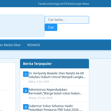
Facebook
Instagram
TikTok
Google News
Cari
n Media Siber
REDAKSI
Berita Terpopuler
Dr. Herlyanty Bawole: Dies Natalis ke-68
1
Fakultas Hukum Unsrat Menjadi Langkah
Nyata Membangun Generasi Hukum
Sabtu, 4 Juli 2026
Berdampak
Administrasi Kependudukan
2
Bermalah,”Warga butuh solusi bukan
Alasan dari Disdukcapil Manado
Selasa, 23 Juni 2026
Gubernur Yulius Selvanus Hadiri
3
Pelantikan Pengurus PMI Sulut 2026–