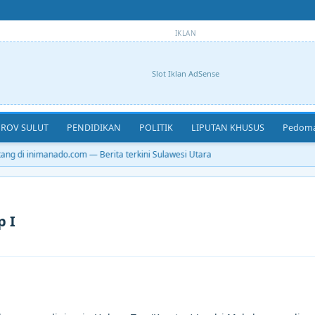
IKLAN
Slot Iklan AdSense
ROV SULUT
PENDIDIKAN
POLITIK
LIPUTAN KHUSUS
Pedoma
g di inimanado.com — Berita terkini Sulawesi Utara
p I