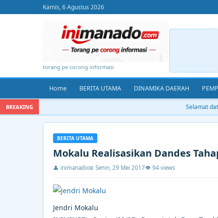
Kamis, 6 Agustus 2026
torang pe corong informasi
Home
BERITA UTAMA
DINAMIKA DAERAH
PEMP
Selamat datan
BREAKING
BERITA UTAMA
Mokalu Realisasikan Dandes Taha
👤 inimanado
📅 Senin, 29 Mei 2017
👁 94 views
Jendri Mokalu