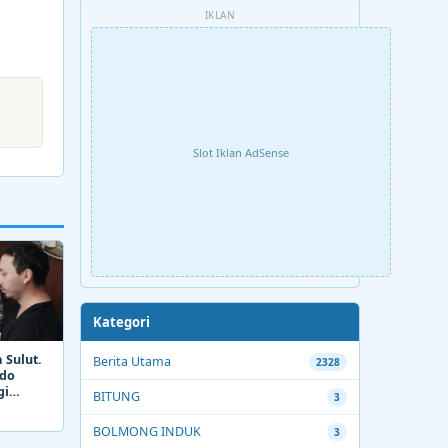
IKLAN
Slot Iklan AdSense
Kategori
 Sulut.
Berita Utama
2328
ado
gi
BITUNG
3
BOLMONG INDUK
3