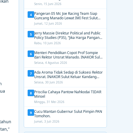
sikan
2031, Tekankan Gerak Cepat untuk
Senin, 15 Juni 2026
Kemanusiaan
Pangeran 05 Mc Joe Racing Team Siap
4
Guncang Manado Lewat IMI Fest Sulut
2026 Apex Drag Championship
Jumat, 12 Juni 2026
Jerry Massie Direktur Political and Public
5
Policy Studies (P3S), “Jika Harga Pangan
Tak Terkendali, Zulhas dan Budi Santoso
Rabu, 10 Juni 2026
Tak Layak Dipertahankan”
Menteri Pendidikan Copot Prof Sompie
6
dari Rektor Unsrat Manado. INAKOR Sulut
Kawal Unsur Pidana dan Siap Bongkar
Selasa, 4 Agustus 2026
Aroma Busuk di Suksesi Rektor
Ada Aroma Tidak Sedap di Suksesi Rektor
7
Unsrat. INAKOR Sulut Keluar Kandang
Kawal Proses Seleksi
Selasa, 30 Juni 2026
n
tua
Priscilia Cahaya Pantow Nahkodai TIDAR
8
Minsel
Minggu, 31 Mei 2026
Cucu Mantan Gubernur Sulut Pimpin PAN
9
Tomohon.
 tahun
Jumat, 3 Juli 2026
tan,”