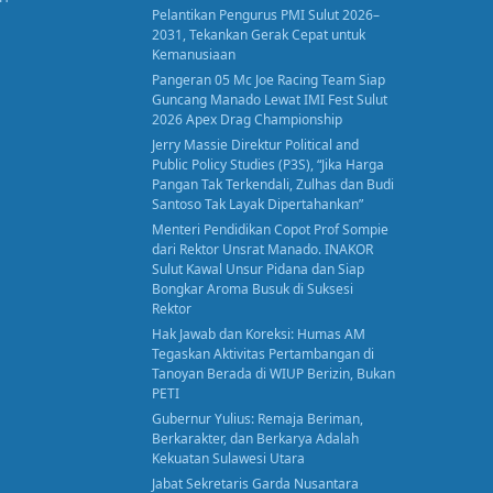
Pelantikan Pengurus PMI Sulut 2026–
2031, Tekankan Gerak Cepat untuk
Kemanusiaan
Pangeran 05 Mc Joe Racing Team Siap
Guncang Manado Lewat IMI Fest Sulut
2026 Apex Drag Championship
Jerry Massie Direktur Political and
Public Policy Studies (P3S), “Jika Harga
Pangan Tak Terkendali, Zulhas dan Budi
Santoso Tak Layak Dipertahankan”
Menteri Pendidikan Copot Prof Sompie
dari Rektor Unsrat Manado. INAKOR
Sulut Kawal Unsur Pidana dan Siap
Bongkar Aroma Busuk di Suksesi
Rektor
Hak Jawab dan Koreksi: Humas AM
Tegaskan Aktivitas Pertambangan di
Tanoyan Berada di WIUP Berizin, Bukan
PETI
Gubernur Yulius: Remaja Beriman,
Berkarakter, dan Berkarya Adalah
Kekuatan Sulawesi Utara
Jabat Sekretaris Garda Nusantara