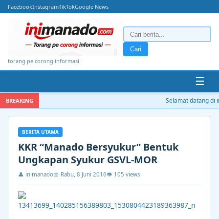
Facebook
Instagram
TikTok
Google News
Cari
torang pe corong informasi
☰
Selamat datang di in
BREAKING
BERITA UTAMA
KKR “Manado Bersyukur” Bentuk
Ungkapan Syukur GSVL-MOR
👤 inimanado
📅 Rabu, 8 Juni 2016
👁 105 views