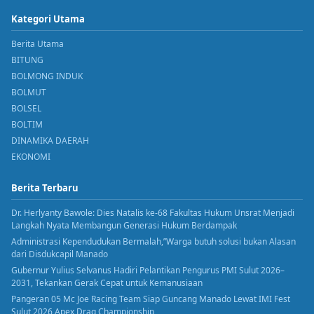
Kategori Utama
Berita Utama
BITUNG
BOLMONG INDUK
BOLMUT
BOLSEL
BOLTIM
DINAMIKA DAERAH
EKONOMI
Berita Terbaru
Dr. Herlyanty Bawole: Dies Natalis ke-68 Fakultas Hukum Unsrat Menjadi
Langkah Nyata Membangun Generasi Hukum Berdampak
Administrasi Kependudukan Bermalah,”Warga butuh solusi bukan Alasan
dari Disdukcapil Manado
Gubernur Yulius Selvanus Hadiri Pelantikan Pengurus PMI Sulut 2026–
2031, Tekankan Gerak Cepat untuk Kemanusiaan
Pangeran 05 Mc Joe Racing Team Siap Guncang Manado Lewat IMI Fest
Sulut 2026 Apex Drag Championship