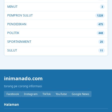
MINUT
3
PEMPROV SULUT
1228
PENDIDIKAN
475
POLITIK
448
SPORTAINMENT
25
SULUT
11
inimanado.com
torang pe corong informasi
Facebook
Instagram
TikTok
YouTube
Google News
Halaman