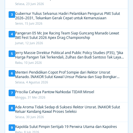
Selasa, 23 Juni 2026
Gubernur Yulius Selvanus Hadiri Pelantikan Pengurus PMI Sulut
3
2026–2031, Tekankan Gerak Cepat untuk Kemanusiaan
Senin, 15 Juni 2026
Pangeran 05 Mc Joe Racing Team Siap Guncang Manado Lewat
4
IMI Fest Sulut 2026 Apex Drag Championship
Jumat, 12 Juni 2026
Jerry Massie Direktur Political and Public Policy Studies (P3S), “Jika
5
Harga Pangan Tak Terkendali, Zulhas dan Budi Santoso Tak Layak
Dipertahankan”
Rabu, 10 Juni 2026
Menteri Pendidikan Copot Prof Sompie dari Rektor Unsrat
6
Manado. INAKOR Sulut Kawal Unsur Pidana dan Siap Bongkar
Aroma Busuk di Suksesi Rektor
Selasa, 4 Agustus 2026
Priscilia Cahaya Pantow Nahkodai TIDAR Minsel
7
Minggu, 31 Mei 2026
Ada Aroma Tidak Sedap di Suksesi Rektor Unsrat. INAKOR Sulut
8
Keluar Kandang Kawal Proses Seleksi
Selasa, 30 Juni 2026
Kapolda Sulut Pimpin Sertijab 19 Perwira Utama dan Kapolres
9
Rabu, 8 Juli 2026