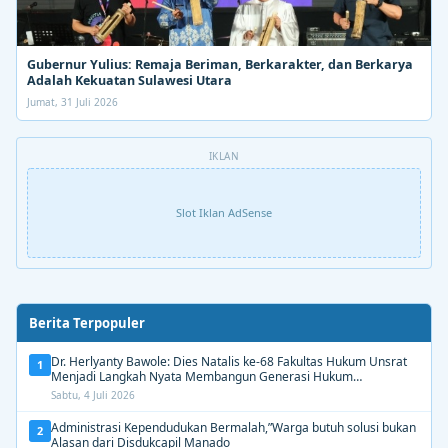
Gubernur Yulius: Remaja Beriman, Berkarakter, dan Berkarya
Adalah Kekuatan Sulawesi Utara
Jumat, 31 Juli 2026
IKLAN
Slot Iklan AdSense
Berita Terpopuler
Dr. Herlyanty Bawole: Dies Natalis ke-68 Fakultas Hukum Unsrat
1
Menjadi Langkah Nyata Membangun Generasi Hukum
Berdampak
Sabtu, 4 Juli 2026
Administrasi Kependudukan Bermalah,”Warga butuh solusi bukan
2
Alasan dari Disdukcapil Manado