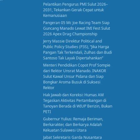
Pelantikan Pengurus PMI Sulut 2026–
2031, Tekankan Gerak Cepat untuk
Kemanusiaan
Pangeran 05 Mc Joe Racing Team Siap
Guncang Manado Lewat IMI Fest Sulut
2026 Apex Drag Championship
Jerry Massie Direktur Political and
Public Policy Studies (P3S), “Jika Harga
Pangan Tak Terkendali, Zulhas dan Budi
Santoso Tak Layak Dipertahankan”
Menteri Pendidikan Copot Prof Sompie
dari Rektor Unsrat Manado. INAKOR
Sulut Kawal Unsur Pidana dan Siap
Bongkar Aroma Busuk di Suksesi
Rektor
Hak Jawab dan Koreksi: Humas AM
Tegaskan Aktivitas Pertambangan di
Tanoyan Berada di WIUP Berizin, Bukan
PETI
Gubernur Yulius: Remaja Beriman,
Berkarakter, dan Berkarya Adalah
Kekuatan Sulawesi Utara
Jabat Sekretaris Garda Nusantara