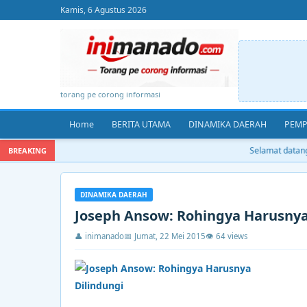
Kamis, 6 Agustus 2026
torang pe corong informasi
Home
BERITA UTAMA
DINAMIKA DAERAH
PEMP
Selamat datang d
BREAKING
DINAMIKA DAERAH
Joseph Ansow: Rohingya Harusnya
👤 inimanado
📅 Jumat, 22 Mei 2015
👁 64 views