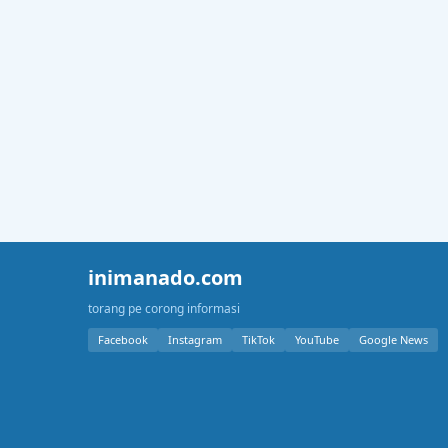
inimanado.com
torang pe corong informasi
Facebook
Instagram
TikTok
YouTube
Google News