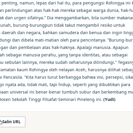
 penting, namun, lepas dari hal itu, para pengungsi Rohingya ini k
n perlindungan atas hak-hak mereka sebagai warga dunia, hak-h
esak dan urgen sifatnya.” Dia menggambarkan, bila sumber makan
punah, burung-burungpun tidak takut mengambil resiko untuk
as daerah dan negara, bahkan samudera dan benua dan ingin tingg
dungi dan dibela mati-matian oleh para pencintanya. “Burung-bu
ngan dan pembelaan atas hak-haknya. Apalagi manusia. Apapun
tah sebagai manusia perahu, yang tanpa identitas, atau sebagai
 sebutan lainnya, mereka sudah seharusnya dilindungi.” Tegasny
matan kaum Rohingya oleh nelayan Aceh, harusnya dilihat seba
 Pancasila. “Kita harus turut berbangga bahwa visi, persepsi, sik
pi nyata ada, tidak mati, tapi hidup, seperti yang dibuktikan para
siaan universal ini benar-benar tumbuh subur dan berkembang m
 Dosen Sekolah Tinggi Filsafat-Seminari Pineleng ini.
(Yudi)
Salin URL