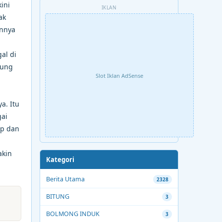
ini
IKLAN
ak
annya
al di
rung
Slot Iklan AdSense
a. Itu
gai
ap dan
akin
Kategori
Berita Utama
2328
BITUNG
3
BOLMONG INDUK
3