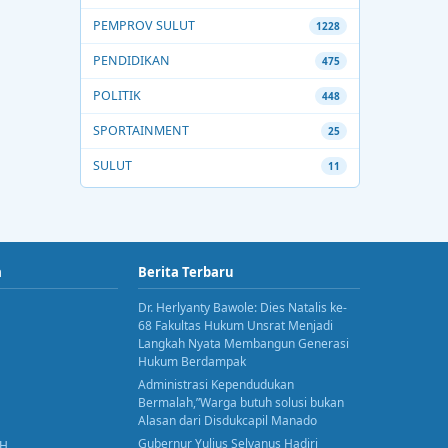
PEMPROV SULUT
1228
PENDIDIKAN
475
POLITIK
448
SPORTAINMENT
25
SULUT
11
a
Berita Terbaru
Dr. Herlyanty Bawole: Dies Natalis ke-
68 Fakultas Hukum Unsrat Menjadi
Langkah Nyata Membangun Generasi
Hukum Berdampak
Administrasi Kependudukan
Bermalah,”Warga butuh solusi bukan
Alasan dari Disdukcapil Manado
Gubernur Yulius Selvanus Hadiri
AH