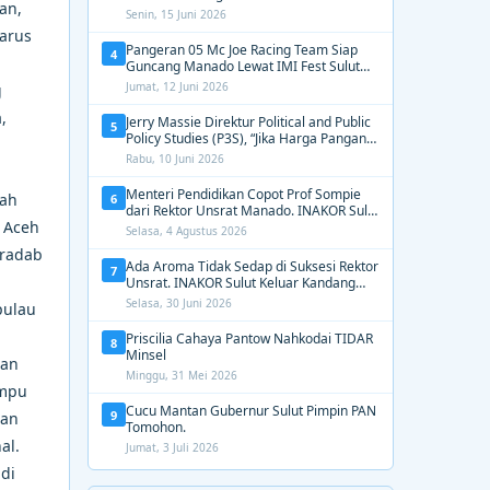
an,
2031, Tekankan Gerak Cepat untuk
Senin, 15 Juni 2026
Kemanusiaan
arus
Pangeran 05 Mc Joe Racing Team Siap
4
Guncang Manado Lewat IMI Fest Sulut
2026 Apex Drag Championship
Jumat, 12 Juni 2026
g
,
Jerry Massie Direktur Political and Public
5
Policy Studies (P3S), “Jika Harga Pangan
Tak Terkendali, Zulhas dan Budi Santoso
Rabu, 10 Juni 2026
Tak Layak Dipertahankan”
Menteri Pendidikan Copot Prof Sompie
lah
6
dari Rektor Unsrat Manado. INAKOR Sulut
n Aceh
Kawal Unsur Pidana dan Siap Bongkar
Selasa, 4 Agustus 2026
Aroma Busuk di Suksesi Rektor
eradab
Ada Aroma Tidak Sedap di Suksesi Rektor
7
Unsrat. INAKOR Sulut Keluar Kandang
Kawal Proses Seleksi
Selasa, 30 Juni 2026
pulau
Priscilia Cahaya Pantow Nahkodai TIDAR
8
Minsel
dan
Minggu, 31 Mei 2026
ampu
Cucu Mantan Gubernur Sulut Pimpin PAN
9
dan
Tomohon.
al.
Jumat, 3 Juli 2026
di