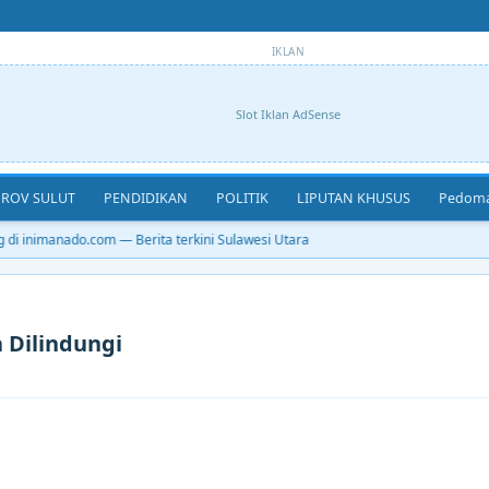
IKLAN
Slot Iklan AdSense
ROV SULUT
PENDIDIKAN
POLITIK
LIPUTAN KHUSUS
Pedoma
i inimanado.com — Berita terkini Sulawesi Utara
 Dilindungi