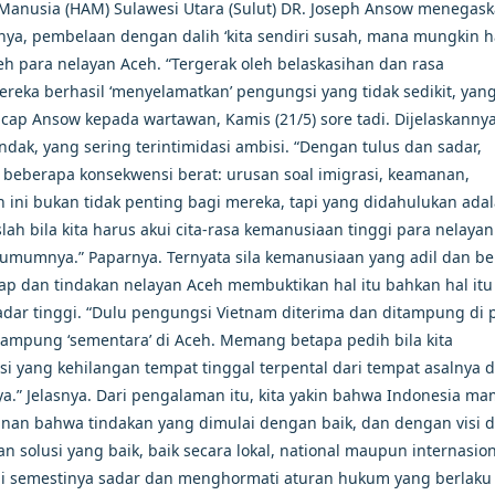
Manusia (HAM) Sulawesi Utara (Sulut) DR. Joseph Ansow menegask
ya, pembelaan dengan dalih ‘kita sendiri susah, mana mungkin h
leh para nelayan Aceh. “Tergerak oleh belaskasihan dan rasa
reka berhasil ‘menyelamatkan’ pengungsi yang tidak sedikit, yan
 Ucap Ansow kepada wartawan, Kamis (21/5) sore tadi. Dijelaskannya
dak, yang sering terintimidasi ambisi. “Dengan tulus dan sadar,
i beberapa konsekwensi berat: urusan soal imigrasi, keamanan,
n ini bukan tidak penting bagi mereka, tapi yang didahulukan ada
h bila kita harus akui cita-rasa kemanusiaan tinggi para nelaya
umumnya.” Paparnya. Ternyata sila kemanusiaan yang adil dan b
sikap dan tindakan nelayan Aceh membuktikan hal itu bahkan hal itu
dar tinggi. “Dulu pengungsi Vietnam diterima dan ditampung di 
tampung ‘sementara’ di Aceh. Memang betapa pedih bila kita
 yang kehilangan tempat tinggal terpental dari tempat asalnya 
a.” Jelasnya. Dari pengalaman itu, kita yakin bahwa Indonesia m
nan bahwa tindakan yang dimulai dengan baik, dan dengan visi 
olusi yang baik, baik secara lokal, national maupun internasion
ni semestinya sadar dan menghormati aturan hukum yang berlaku 