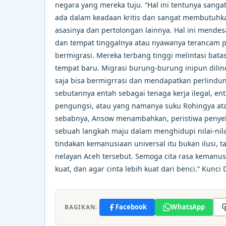
negara yang mereka tuju. “Hal ini tentunya sangat
ada dalam keadaan kritis dan sangat membutuhka
asasinya dan pertolongan lainnya. Hal ini mend
dan tempat tinggalnya atau nyawanya terancam 
bermigrasi. Mereka terbang tinggi melintasi bat
tempat baru. Migrasi burung-burung inipun dilin
saja bisa bermigrrasi dan mendapatkan perlindu
sebutannya entah sebagai tenaga kerja ilegal, en
pengungsi, atau yang namanya suku Rohingya atau
sebabnya, Ansow menambahkan, peristiwa penyela
sebuah langkah maju dalam menghidupi nilai-nilai
tindakan kemanusiaan universal itu bukan ilusi, ta
nelayan Aceh tersebut. Semoga cita rasa kemanu
kuat, dan agar cinta lebih kuat dari benci.” Kunci
Facebook
WhatsApp
BAGIKAN: