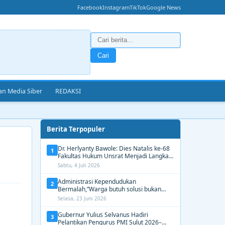
Facebook
Instagram
TikTok
Google News
Cari
n Media Siber
REDAKSI
Berita Terpopuler
Dr. Herlyanty Bawole: Dies Natalis ke-68
1
Fakultas Hukum Unsrat Menjadi Langkah
Nyata Membangun Generasi Hukum
Sabtu, 4 Juli 2026
Berdampak
Administrasi Kependudukan
2
Bermalah,”Warga butuh solusi bukan
Alasan dari Disdukcapil Manado
Selasa, 23 Juni 2026
Gubernur Yulius Selvanus Hadiri
3
Pelantikan Pengurus PMI Sulut 2026–