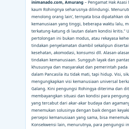
inimanado.com, Amurang
– Pengamat Hak Asasi 
kaum Rohingnya seharusnya dilindungi. Menurutn
menolong orang lain’, ternyata bisa dipatahkan o
kemanusiaan yang tinggi, beberapa waktu lalu, me
terkatung-katung di lautan dalam kondisi kritis.”
pertolongan ini bukan modus, atau rekayasa kehen
tindakan penyelamatan diambil sekalipun diserta
kesehatan, akomodasi, konsumsi dll. Alasan-alasa
tindakan kemanusiaan. Sungguh layak dan pantasla
khususnya dan masyarakat dan pemerintah pada 
dalam Pancasila itu tidak mati, tapi hidup. Visi, 
mengungkapkan visi kemanusiaan universal berka
Galang. Kini pengungsi Rohingya diterima dan di
membayangkan situasi dan kondisi para pengungsi
yang tercabut dari akar-akar budaya dan agamany
menemukan solusinya dengan baik dengan keyaki
persepsi kemanusiaan yang sama, bisa menemukan s
Konsekwensi lain, menurutnya, para pengungsi i