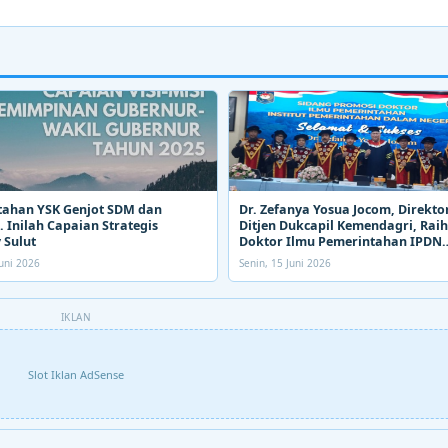
tahan YSK Genjot SDM dan
Dr. Zefanya Yosua Jocom, Direkto
 Inilah Capaian Strategis
Ditjen Dukcapil Kemendagri, Raih
 Sulut
Doktor Ilmu Pemerintahan IPDN
Kemendagri
uni 2026
Senin, 15 Juni 2026
IKLAN
Slot Iklan AdSense