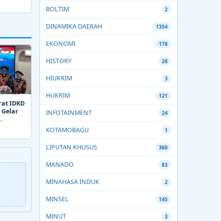
BOLTIM
2
DINAMIKA DAERAH
1354
EKONOMI
178
HISTORY
28
HIUKRIM
3
HUKRIM
121
rat IDKD
 Gelar
INFOTAINMENT
24
KOTAMOBAGU
1
LIPUTAN KHUSUS
360
MANADO
83
MINAHASA INDUK
2
MINSEL
145
MINUT
3