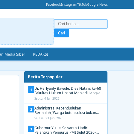
Facebook
Instagram
TikTok
Google News
Cari
n Media Siber
REDAKSI
Berita Terpopuler
Dr. Herlyanty Bawole: Dies Natalis ke-68
1
Fakultas Hukum Unsrat Menjadi Langkah
Nyata Membangun Generasi Hukum
Sabtu, 4 Juli 2026
Berdampak
Administrasi Kependudukan
2
Bermalah,”Warga butuh solusi bukan
Alasan dari Disdukcapil Manado
Selasa, 23 Juni 2026
Gubernur Yulius Selvanus Hadiri
3
Pelantikan Pengurus PMI Sulut 2026–