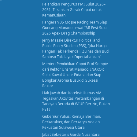
Pelantikan Pengurus PMI Sulut 2026–
2031, Tekankan Gerak Cepat untuk
Kemanusiaan
Pangeran 05 Mc Joe Racing Team Siap
Guncang Manado Lewat IMI Fest Sulut
2026 Apex Drag Championship
Jerry Massie Direktur Political and
Public Policy Studies (P3S), “Jika Harga
Pangan Tak Terkendali, Zulhas dan Budi
Santoso Tak Layak Dipertahankan”
Menteri Pendidikan Copot Prof Sompie
dari Rektor Unsrat Manado. INAKOR
Sulut Kawal Unsur Pidana dan Siap
Bongkar Aroma Busuk di Suksesi
Rektor
Hak Jawab dan Koreksi: Humas AM
Tegaskan Aktivitas Pertambangan di
Tanoyan Berada di WIUP Berizin, Bukan
PETI
Gubernur Yulius: Remaja Beriman,
Berkarakter, dan Berkarya Adalah
Kekuatan Sulawesi Utara
Jabat Sekretaris Garda Nusantara