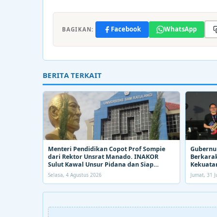
Facebook
WhatsApp
BAGIKAN:
BERITA TERKAIT
Menteri Pendidikan Copot Prof Sompie
Gubernur
dari Rektor Unsrat Manado. INAKOR
Berkarak
Sulut Kawal Unsur Pidana dan Siap
Kekuatan
Bongkar Aroma Busuk di Suksesi Rektor
Selasa, 4 Agustus 2026
Jumat, 31 J