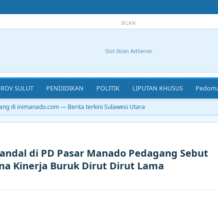
IKLAN
Slot Iklan AdSense
ROV SULUT
PENDIDIKAN
POLITIK
LIPUTAN KHUSUS
Pedoma
g di inimanado.com — Berita terkini Sulawesi Utara
kandal di PD Pasar Manado Pedagang Sebut
a Kinerja Buruk Dirut Dirut Lama