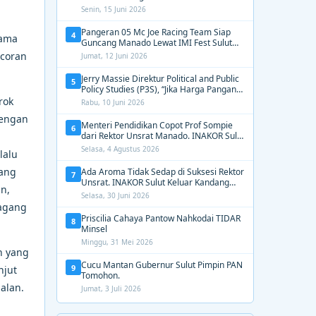
2031, Tekankan Gerak Cepat untuk
Senin, 15 Juni 2026
Kemanusiaan
Pangeran 05 Mc Joe Racing Team Siap
4
sama
Guncang Manado Lewat IMI Fest Sulut
2026 Apex Drag Championship
ocoran
Jumat, 12 Juni 2026
Jerry Massie Direktur Political and Public
5
Policy Studies (P3S), “Jika Harga Pangan
Tak Terkendali, Zulhas dan Budi Santoso
rok
Rabu, 10 Juni 2026
Tak Layak Dipertahankan”
dengan
Menteri Pendidikan Copot Prof Sompie
6
dari Rektor Unsrat Manado. INAKOR Sulut
Kawal Unsur Pidana dan Siap Bongkar
Selasa, 4 Agustus 2026
lalu
Aroma Busuk di Suksesi Rektor
gang
Ada Aroma Tidak Sedap di Suksesi Rektor
7
Unsrat. INAKOR Sulut Keluar Kandang
n,
Kawal Proses Seleksi
Selasa, 30 Juni 2026
dagang
Priscilia Cahaya Pantow Nahkodai TIDAR
8
Minsel
Minggu, 31 Mei 2026
n yang
Cucu Mantan Gubernur Sulut Pimpin PAN
9
njut
Tomohon.
alan.
Jumat, 3 Juli 2026