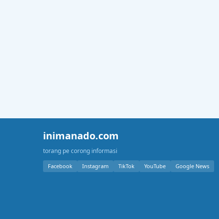
inimanado.com
torang pe corong informasi
Facebook
Instagram
TikTok
YouTube
Google News