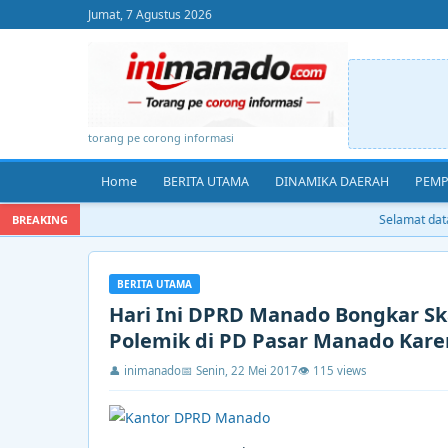
Jumat, 7 Agustus 2026
torang pe corong informasi
Home
BERITA UTAMA
DINAMIKA DAERAH
PEMP
Selamat datan
BREAKING
BERITA UTAMA
Hari Ini DPRD Manado Bongkar S
Polemik di PD Pasar Manado Karen
👤 inimanado
📅 Senin, 22 Mei 2017
👁 115 views