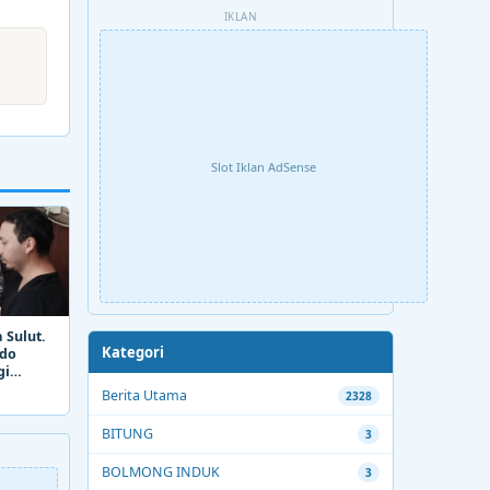
IKLAN
Slot Iklan AdSense
 Sulut.
Kategori
ado
gi
Berita Utama
2328
BITUNG
3
BOLMONG INDUK
3