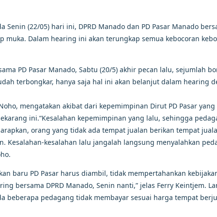
da Senin (22/05) hari ini, DPRD Manado dan PD Pasar Manado ber
p muka. Dalam hearing ini akan terungkap semua kebocoran keb
ma PD Pasar Manado, Sabtu (20/5) akhir pecan lalu, sejumlah bo
sudah terbongkar, hanya saja hal ini akan belanjut dalam hearing 
Noho, mengatakan akibat dari kepemimpinan Dirut PD Pasar yang 
karang ini.“Kesalahan kepemimpinan yang lalu, sehingga peda
apkan, orang yang tidak ada tempat jualan berikan tempat juala
an. Kesalahan-kesalahan lalu jangalah langsung menyalahkan pe
oho.
jakan baru PD Pasar harus diambil, tidak mempertahankan kebijaka
ring bersama DPRD Manado, Senin nanti,” jelas Ferry Keintjem. La
ada beberapa pedagang tidak membayar sesuai harga tempat berju