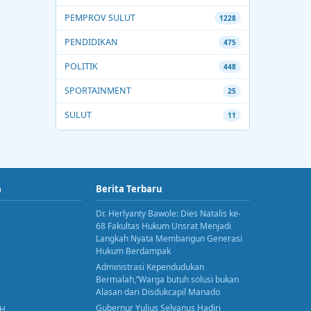
PEMPROV SULUT
1228
PENDIDIKAN
475
POLITIK
448
SPORTAINMENT
25
SULUT
11
a
Berita Terbaru
Dr. Herlyanty Bawole: Dies Natalis ke-
68 Fakultas Hukum Unsrat Menjadi
Langkah Nyata Membangun Generasi
Hukum Berdampak
Administrasi Kependudukan
Bermalah,”Warga butuh solusi bukan
Alasan dari Disdukcapil Manado
Gubernur Yulius Selvanus Hadiri
AH