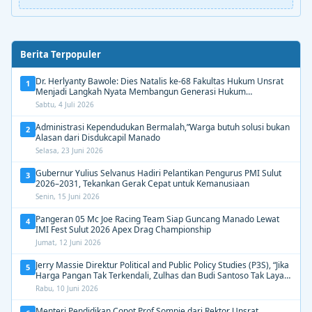
Berita Terpopuler
Dr. Herlyanty Bawole: Dies Natalis ke-68 Fakultas Hukum Unsrat
1
Menjadi Langkah Nyata Membangun Generasi Hukum
Berdampak
Sabtu, 4 Juli 2026
Administrasi Kependudukan Bermalah,”Warga butuh solusi bukan
2
Alasan dari Disdukcapil Manado
Selasa, 23 Juni 2026
Gubernur Yulius Selvanus Hadiri Pelantikan Pengurus PMI Sulut
3
2026–2031, Tekankan Gerak Cepat untuk Kemanusiaan
Senin, 15 Juni 2026
Pangeran 05 Mc Joe Racing Team Siap Guncang Manado Lewat
4
IMI Fest Sulut 2026 Apex Drag Championship
Jumat, 12 Juni 2026
Jerry Massie Direktur Political and Public Policy Studies (P3S), “Jika
5
Harga Pangan Tak Terkendali, Zulhas dan Budi Santoso Tak Layak
Dipertahankan”
Rabu, 10 Juni 2026
Menteri Pendidikan Copot Prof Sompie dari Rektor Unsrat