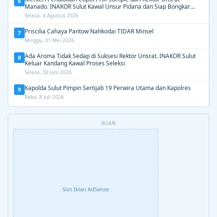
6
Manado. INAKOR Sulut Kawal Unsur Pidana dan Siap Bongkar
Aroma Busuk di Suksesi Rektor
Selasa, 4 Agustus 2026
Priscilia Cahaya Pantow Nahkodai TIDAR Minsel
7
Minggu, 31 Mei 2026
Ada Aroma Tidak Sedap di Suksesi Rektor Unsrat. INAKOR Sulut
8
Keluar Kandang Kawal Proses Seleksi
Selasa, 30 Juni 2026
Kapolda Sulut Pimpin Sertijab 19 Perwira Utama dan Kapolres
9
Rabu, 8 Juli 2026
IKLAN
Slot Iklan AdSense