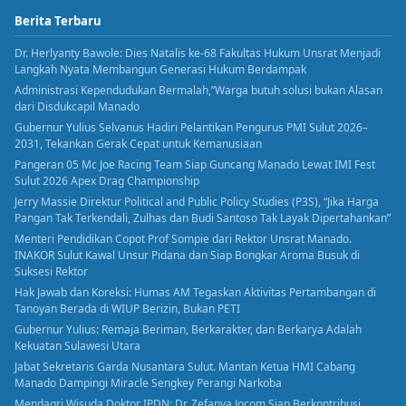
Berita Terbaru
Dr. Herlyanty Bawole: Dies Natalis ke-68 Fakultas Hukum Unsrat Menjadi
Langkah Nyata Membangun Generasi Hukum Berdampak
Administrasi Kependudukan Bermalah,”Warga butuh solusi bukan Alasan
dari Disdukcapil Manado
Gubernur Yulius Selvanus Hadiri Pelantikan Pengurus PMI Sulut 2026–
2031, Tekankan Gerak Cepat untuk Kemanusiaan
Pangeran 05 Mc Joe Racing Team Siap Guncang Manado Lewat IMI Fest
Sulut 2026 Apex Drag Championship
Jerry Massie Direktur Political and Public Policy Studies (P3S), “Jika Harga
Pangan Tak Terkendali, Zulhas dan Budi Santoso Tak Layak Dipertahankan”
Menteri Pendidikan Copot Prof Sompie dari Rektor Unsrat Manado.
INAKOR Sulut Kawal Unsur Pidana dan Siap Bongkar Aroma Busuk di
Suksesi Rektor
Hak Jawab dan Koreksi: Humas AM Tegaskan Aktivitas Pertambangan di
Tanoyan Berada di WIUP Berizin, Bukan PETI
Gubernur Yulius: Remaja Beriman, Berkarakter, dan Berkarya Adalah
Kekuatan Sulawesi Utara
Jabat Sekretaris Garda Nusantara Sulut. Mantan Ketua HMI Cabang
Manado Dampingi Miracle Sengkey Perangi Narkoba
Mendagri Wisuda Doktor IPDN: Dr. Zefanya Jocom Siap Berkontribusi