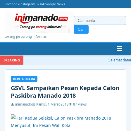
Facebook
Instagram
TikTok
Google News
Cari
torang pe corong informasi
☰
Selamat datang
BREAKING
BERITA UTAMA
GSVL Sampaikan Pesan Kepada Calon
Paskibra Manado 2018
👤 inimanado
📅 Kamis, 1 Maret 2018
👁 87 views