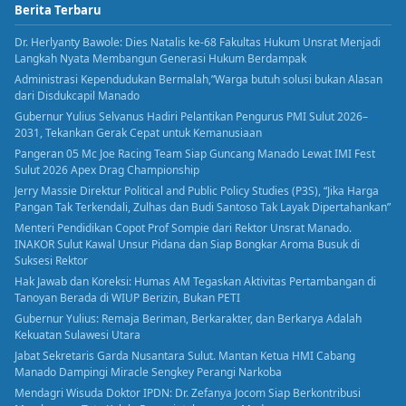
Berita Terbaru
Dr. Herlyanty Bawole: Dies Natalis ke-68 Fakultas Hukum Unsrat Menjadi
Langkah Nyata Membangun Generasi Hukum Berdampak
Administrasi Kependudukan Bermalah,”Warga butuh solusi bukan Alasan
dari Disdukcapil Manado
Gubernur Yulius Selvanus Hadiri Pelantikan Pengurus PMI Sulut 2026–
2031, Tekankan Gerak Cepat untuk Kemanusiaan
Pangeran 05 Mc Joe Racing Team Siap Guncang Manado Lewat IMI Fest
Sulut 2026 Apex Drag Championship
Jerry Massie Direktur Political and Public Policy Studies (P3S), “Jika Harga
Pangan Tak Terkendali, Zulhas dan Budi Santoso Tak Layak Dipertahankan”
Menteri Pendidikan Copot Prof Sompie dari Rektor Unsrat Manado.
INAKOR Sulut Kawal Unsur Pidana dan Siap Bongkar Aroma Busuk di
Suksesi Rektor
Hak Jawab dan Koreksi: Humas AM Tegaskan Aktivitas Pertambangan di
Tanoyan Berada di WIUP Berizin, Bukan PETI
Gubernur Yulius: Remaja Beriman, Berkarakter, dan Berkarya Adalah
Kekuatan Sulawesi Utara
Jabat Sekretaris Garda Nusantara Sulut. Mantan Ketua HMI Cabang
Manado Dampingi Miracle Sengkey Perangi Narkoba
Mendagri Wisuda Doktor IPDN: Dr. Zefanya Jocom Siap Berkontribusi