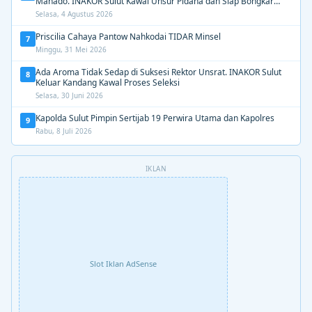
Manado. INAKOR Sulut Kawal Unsur Pidana dan Siap Bongkar
Aroma Busuk di Suksesi Rektor
Selasa, 4 Agustus 2026
Priscilia Cahaya Pantow Nahkodai TIDAR Minsel
7
Minggu, 31 Mei 2026
Ada Aroma Tidak Sedap di Suksesi Rektor Unsrat. INAKOR Sulut
8
Keluar Kandang Kawal Proses Seleksi
Selasa, 30 Juni 2026
Kapolda Sulut Pimpin Sertijab 19 Perwira Utama dan Kapolres
9
Rabu, 8 Juli 2026
IKLAN
Slot Iklan AdSense