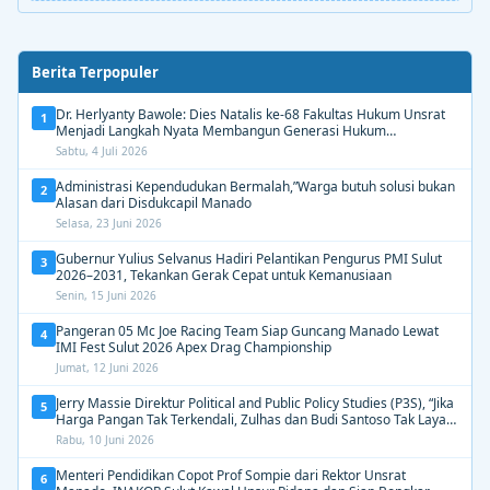
Berita Terpopuler
Dr. Herlyanty Bawole: Dies Natalis ke-68 Fakultas Hukum Unsrat
1
Menjadi Langkah Nyata Membangun Generasi Hukum
Berdampak
Sabtu, 4 Juli 2026
Administrasi Kependudukan Bermalah,”Warga butuh solusi bukan
2
Alasan dari Disdukcapil Manado
Selasa, 23 Juni 2026
Gubernur Yulius Selvanus Hadiri Pelantikan Pengurus PMI Sulut
3
2026–2031, Tekankan Gerak Cepat untuk Kemanusiaan
Senin, 15 Juni 2026
Pangeran 05 Mc Joe Racing Team Siap Guncang Manado Lewat
4
IMI Fest Sulut 2026 Apex Drag Championship
Jumat, 12 Juni 2026
Jerry Massie Direktur Political and Public Policy Studies (P3S), “Jika
5
Harga Pangan Tak Terkendali, Zulhas dan Budi Santoso Tak Layak
Dipertahankan”
Rabu, 10 Juni 2026
Menteri Pendidikan Copot Prof Sompie dari Rektor Unsrat
6