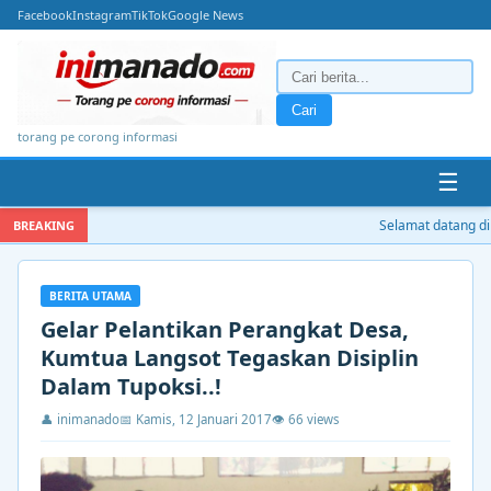
Facebook
Instagram
TikTok
Google News
Cari
torang pe corong informasi
☰
Selamat datang di i
BREAKING
BERITA UTAMA
Gelar Pelantikan Perangkat Desa,
Kumtua Langsot Tegaskan Disiplin
Dalam Tupoksi..!
👤 inimanado
📅 Kamis, 12 Januari 2017
👁 66 views