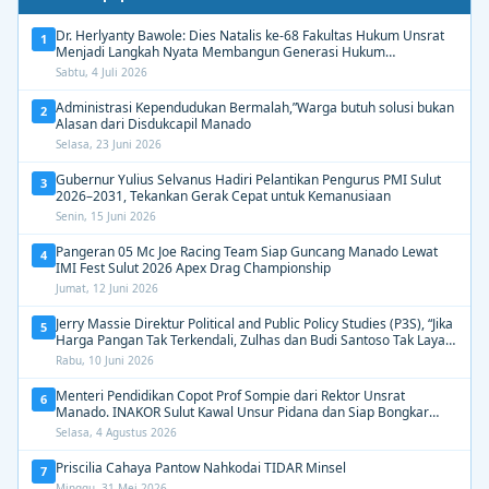
Dr. Herlyanty Bawole: Dies Natalis ke-68 Fakultas Hukum Unsrat
1
Menjadi Langkah Nyata Membangun Generasi Hukum
Berdampak
Sabtu, 4 Juli 2026
Administrasi Kependudukan Bermalah,”Warga butuh solusi bukan
2
Alasan dari Disdukcapil Manado
Selasa, 23 Juni 2026
Gubernur Yulius Selvanus Hadiri Pelantikan Pengurus PMI Sulut
3
2026–2031, Tekankan Gerak Cepat untuk Kemanusiaan
Senin, 15 Juni 2026
Pangeran 05 Mc Joe Racing Team Siap Guncang Manado Lewat
4
IMI Fest Sulut 2026 Apex Drag Championship
Jumat, 12 Juni 2026
Jerry Massie Direktur Political and Public Policy Studies (P3S), “Jika
5
Harga Pangan Tak Terkendali, Zulhas dan Budi Santoso Tak Layak
Dipertahankan”
Rabu, 10 Juni 2026
Menteri Pendidikan Copot Prof Sompie dari Rektor Unsrat
6
Manado. INAKOR Sulut Kawal Unsur Pidana dan Siap Bongkar
Aroma Busuk di Suksesi Rektor
Selasa, 4 Agustus 2026
Priscilia Cahaya Pantow Nahkodai TIDAR Minsel
7
Minggu, 31 Mei 2026