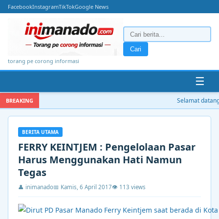
Facebook
Instagram
TikTok
Google News
Cari
torang pe corong informasi
☰
Selamat datang di
BREAKING
BERITA UTAMA
FERRY KEINTJEM : Pengelolaan Pasar
Harus Menggunakan Hati Namun
Tegas
👤 inimanado
📅 Kamis, 6 April 2017
👁 113 views