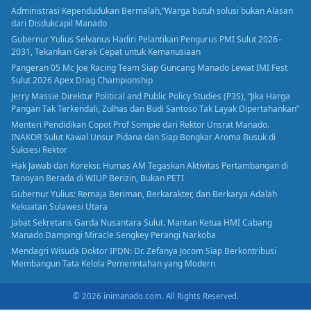
Administrasi Kependudukan Bermalah,”Warga butuh solusi bukan Alasan
dari Disdukcapil Manado
Gubernur Yulius Selvanus Hadiri Pelantikan Pengurus PMI Sulut 2026–
2031, Tekankan Gerak Cepat untuk Kemanusiaan
Pangeran 05 Mc Joe Racing Team Siap Guncang Manado Lewat IMI Fest
Sulut 2026 Apex Drag Championship
Jerry Massie Direktur Political and Public Policy Studies (P3S), “Jika Harga
Pangan Tak Terkendali, Zulhas dan Budi Santoso Tak Layak Dipertahankan”
Menteri Pendidikan Copot Prof Sompie dari Rektor Unsrat Manado.
INAKOR Sulut Kawal Unsur Pidana dan Siap Bongkar Aroma Busuk di
Suksesi Rektor
Hak Jawab dan Koreksi: Humas AM Tegaskan Aktivitas Pertambangan di
Tanoyan Berada di WIUP Berizin, Bukan PETI
Gubernur Yulius: Remaja Beriman, Berkarakter, dan Berkarya Adalah
Kekuatan Sulawesi Utara
Jabat Sekretaris Garda Nusantara Sulut. Mantan Ketua HMI Cabang
Manado Dampingi Miracle Sengkey Perangi Narkoba
Mendagri Wisuda Doktor IPDN: Dr. Zefanya Jocom Siap Berkontribusi
Membangun Tata Kelola Pemerintahan yang Modern
© 2026 inimanado.com. All Rights Reserved.