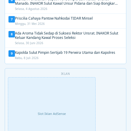
Manado. INAKOR Sulut Kawal Unsur Pidana dan Siap Bongkar
Aroma Busuk di Suksesi Rektor
Selasa, 4 Agustus 2026
Priscilia Cahaya Pantow Nahkodai TIDAR Minsel
7
Minggu, 31 Mei 2026
Ada Aroma Tidak Sedap di Suksesi Rektor Unsrat. INAKOR Sulut
8
Keluar Kandang Kawal Proses Seleksi
Selasa, 30 Juni 2026
Kapolda Sulut Pimpin Sertijab 19 Perwira Utama dan Kapolres
9
Rabu, 8 Juli 2026
IKLAN
Slot Iklan AdSense