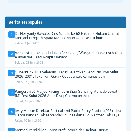
Berita Terpopuler
Dr. Herlyanty Bawole: Dies Natalis ke-68 Fakultas Hukum Unsrat
1
Menjadi Langkah Nyata Membangun Generasi Hukum
Berdampak
Sabtu, 4 Juli 2026
Administrasi Kependudukan Bermalah,”Warga butuh solusi bukan
2
Alasan dari Disdukcapil Manado
Selasa, 23 Juni 2026
Gubernur Yulius Selvanus Hadiri Pelantikan Pengurus PMI Sulut
3
2026–2031, Tekankan Gerak Cepat untuk Kemanusiaan
Senin, 15 Juni 2026
Pangeran 05 Mc Joe Racing Team Siap Guncang Manado Lewat
4
IMI Fest Sulut 2026 Apex Drag Championship
Jumat, 12 Juni 2026
Jerry Massie Direktur Political and Public Policy Studies (P3S), “Jika
5
Harga Pangan Tak Terkendali, Zulhas dan Budi Santoso Tak Layak
Dipertahankan”
Rabu, 10 Juni 2026
Menteri Pendidikan Copot Prof Sompie dari Rektor Unsrat
6