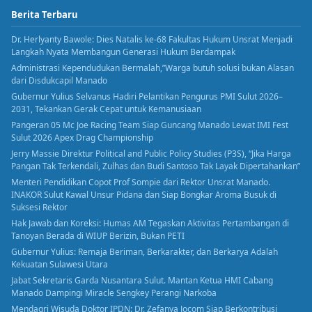
Berita Terbaru
Dr. Herlyanty Bawole: Dies Natalis ke-68 Fakultas Hukum Unsrat Menjadi
Langkah Nyata Membangun Generasi Hukum Berdampak
Administrasi Kependudukan Bermalah,”Warga butuh solusi bukan Alasan
dari Disdukcapil Manado
Gubernur Yulius Selvanus Hadiri Pelantikan Pengurus PMI Sulut 2026–
2031, Tekankan Gerak Cepat untuk Kemanusiaan
Pangeran 05 Mc Joe Racing Team Siap Guncang Manado Lewat IMI Fest
Sulut 2026 Apex Drag Championship
Jerry Massie Direktur Political and Public Policy Studies (P3S), “Jika Harga
Pangan Tak Terkendali, Zulhas dan Budi Santoso Tak Layak Dipertahankan”
Menteri Pendidikan Copot Prof Sompie dari Rektor Unsrat Manado.
INAKOR Sulut Kawal Unsur Pidana dan Siap Bongkar Aroma Busuk di
Suksesi Rektor
Hak Jawab dan Koreksi: Humas AM Tegaskan Aktivitas Pertambangan di
Tanoyan Berada di WIUP Berizin, Bukan PETI
Gubernur Yulius: Remaja Beriman, Berkarakter, dan Berkarya Adalah
Kekuatan Sulawesi Utara
Jabat Sekretaris Garda Nusantara Sulut. Mantan Ketua HMI Cabang
Manado Dampingi Miracle Sengkey Perangi Narkoba
Mendagri Wisuda Doktor IPDN: Dr. Zefanya Jocom Siap Berkontribusi