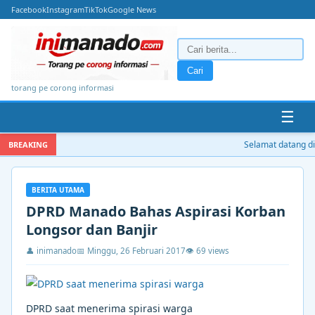
Facebook
Instagram
TikTok
Google News
Cari
torang pe corong informasi
☰
Selamat datang di i
BREAKING
BERITA UTAMA
DPRD Manado Bahas Aspirasi Korban
Longsor dan Banjir
👤 inimanado
📅 Minggu, 26 Februari 2017
👁 69 views
DPRD saat menerima spirasi warga