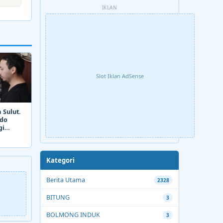
IKLAN
Slot Iklan AdSense
 Sulut.
ado
gi
Kategori
Berita Utama
2328
BITUNG
3
BOLMONG INDUK
3