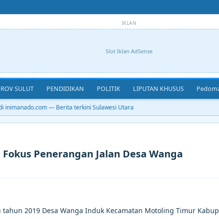
IKLAN
Slot Iklan AdSense
ROV SULUT
PENDIDIKAN
POLITIK
LIPUTAN KHUSUS
Pedoma
inimanado.com — Berita terkini Sulawesi Utara
 Fokus Penerangan Jalan Desa Wanga
tu tahun 2019 Desa Wanga Induk Kecamatan Motoling Timur Kabu