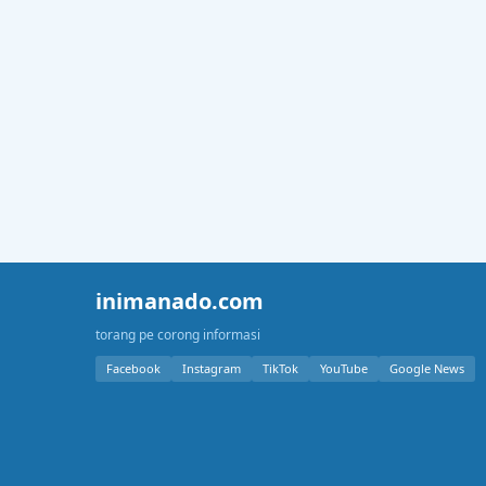
inimanado.com
torang pe corong informasi
Facebook
Instagram
TikTok
YouTube
Google News