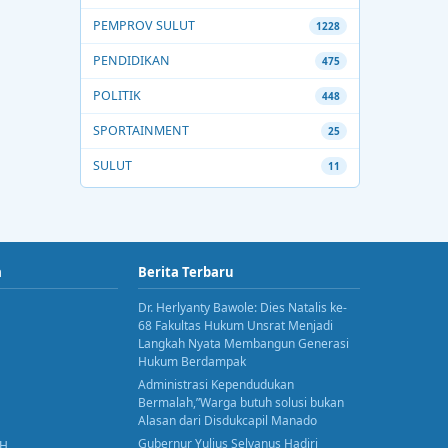
PEMPROV SULUT
1228
PENDIDIKAN
475
POLITIK
448
SPORTAINMENT
25
SULUT
11
a
Berita Terbaru
Dr. Herlyanty Bawole: Dies Natalis ke-
68 Fakultas Hukum Unsrat Menjadi
Langkah Nyata Membangun Generasi
Hukum Berdampak
Administrasi Kependudukan
Bermalah,”Warga butuh solusi bukan
Alasan dari Disdukcapil Manado
Gubernur Yulius Selvanus Hadiri
AH