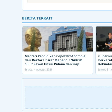
BERITA TERKAIT
Menteri Pendidikan Copot Prof Sompie
Gubernur
dari Rektor Unsrat Manado. INAKOR
Berkarak
Sulut Kawal Unsur Pidana dan Siap
Kekuatan
Bongkar Aroma Busuk di Suksesi Rektor
Selasa, 4 Agustus 2026
Jumat, 31 J