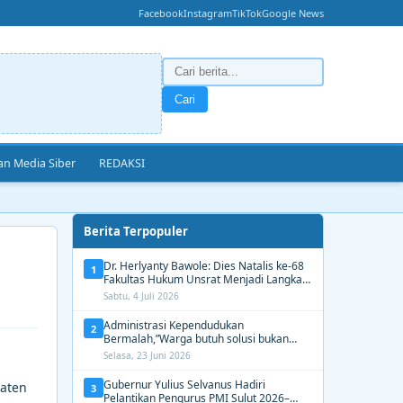
Facebook
Instagram
TikTok
Google News
Cari
n Media Siber
REDAKSI
Berita Terpopuler
Dr. Herlyanty Bawole: Dies Natalis ke-68
1
Fakultas Hukum Unsrat Menjadi Langkah
Nyata Membangun Generasi Hukum
Sabtu, 4 Juli 2026
Berdampak
Administrasi Kependudukan
2
Bermalah,”Warga butuh solusi bukan
Alasan dari Disdukcapil Manado
Selasa, 23 Juni 2026
Gubernur Yulius Selvanus Hadiri
paten
3
Pelantikan Pengurus PMI Sulut 2026–