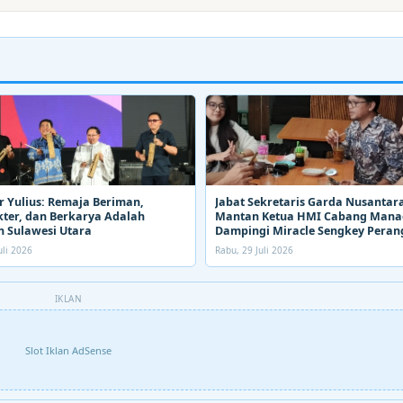
 Yulius: Remaja Beriman,
Jabat Sekretaris Garda Nusantara
ter, dan Berkarya Adalah
Mantan Ketua HMI Cabang Man
 Sulawesi Utara
Dampingi Miracle Sengkey Peran
Narkoba
uli 2026
Rabu, 29 Juli 2026
IKLAN
Slot Iklan AdSense