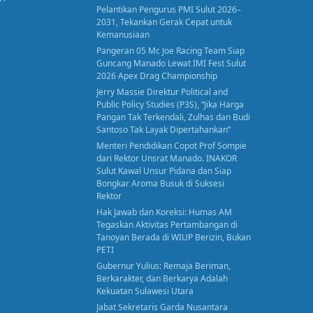
Pelantikan Pengurus PMI Sulut 2026–
2031, Tekankan Gerak Cepat untuk
Kemanusiaan
Pangeran 05 Mc Joe Racing Team Siap
Guncang Manado Lewat IMI Fest Sulut
2026 Apex Drag Championship
Jerry Massie Direktur Political and
Public Policy Studies (P3S), “Jika Harga
Pangan Tak Terkendali, Zulhas dan Budi
Santoso Tak Layak Dipertahankan”
Menteri Pendidikan Copot Prof Sompie
dari Rektor Unsrat Manado. INAKOR
Sulut Kawal Unsur Pidana dan Siap
Bongkar Aroma Busuk di Suksesi
Rektor
Hak Jawab dan Koreksi: Humas AM
Tegaskan Aktivitas Pertambangan di
Tanoyan Berada di WIUP Berizin, Bukan
PETI
Gubernur Yulius: Remaja Beriman,
Berkarakter, dan Berkarya Adalah
Kekuatan Sulawesi Utara
Jabat Sekretaris Garda Nusantara