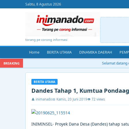
Sabtu, 8 Agustus 2026
torang pe corong informasi
Home
BERITA UTAMA
DINAMIKA DAERAH
PEMP
Selamat datang di 
BREAKING
BERITA UTAMA
Dandes Tahap 1, Kumtua Pondaag
👤 inimanado
📅 Kamis, 20 Juni 2019
👁 72 views
INIMINSEL- Proyek Dana Desa (Dandes) tahap sa