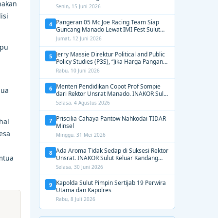
nakan
2031, Tekankan Gerak Cepat untuk
Senin, 15 Juni 2026
Kemanusiaan
isi
Pangeran 05 Mc Joe Racing Team Siap
4
Guncang Manado Lewat IMI Fest Sulut
2026 Apex Drag Championship
Jumat, 12 Juni 2026
mpu
Jerry Massie Direktur Political and Public
5
Policy Studies (P3S), “Jika Harga Pangan
Tak Terkendali, Zulhas dan Budi Santoso
Rabu, 10 Juni 2026
Tak Layak Dipertahankan”
Menteri Pendidikan Copot Prof Sompie
6
mua
dari Rektor Unsrat Manado. INAKOR Sulut
Kawal Unsur Pidana dan Siap Bongkar
Selasa, 4 Agustus 2026
Aroma Busuk di Suksesi Rektor
Priscilia Cahaya Pantow Nahkodai TIDAR
7
hal
Minsel
esa
Minggu, 31 Mei 2026
Ada Aroma Tidak Sedap di Suksesi Rektor
8
mtua
Unsrat. INAKOR Sulut Keluar Kandang
Kawal Proses Seleksi
Selasa, 30 Juni 2026
Kapolda Sulut Pimpin Sertijab 19 Perwira
9
Utama dan Kapolres
Rabu, 8 Juli 2026