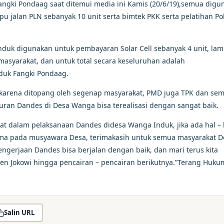
ngki Pondaag saat ditemui media ini Kamis (20/6/19),semua digu
u jalan PLN sebanyak 10 unit serta bimtek PKK serta pelatihan Pol
nduk digunakan untuk pembayaran Solar Cell sebanyak 4 unit, la
i masyarakat, dan untuk total secara keseluruhan adalah
duk Fangki Pondaag.
n karena ditopang oleh segenap masyarakat, PMD juga TPK dan se
uran Dandes di Desa Wanga bisa terealisasi dengan sangat baik.
bat dalam pelaksanaan Dandes didesa Wanga Induk, jika ada hal – 
sama pada musyawara Desa, terimakasih untuk semua masyarakat D
ngerjaan Dandes bisa berjalan dengan baik, dan mari terus kita
n Jokowi hingga pencairan – pencairan berikutnya.”Terang Huku
Salin URL