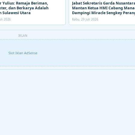
 Yulius: Remaja Beriman,
Jabat Sekretaris Garda Nusantara
ter, dan Berkarya Adalah
Mantan Ketua HMI Cabang Man
 Sulawesi Utara
Dampingi Miracle Sengkey Peran
Narkoba
uli 2026
Rabu, 29 Juli 2026
IKLAN
Slot Iklan AdSense