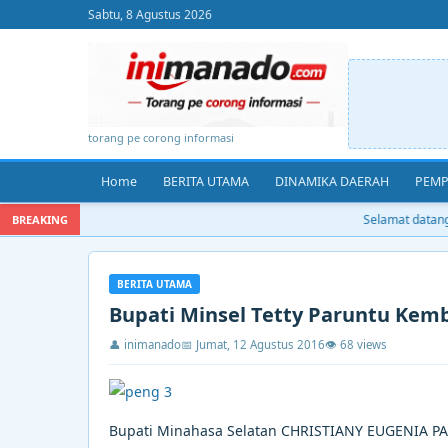
Sabtu, 8 Agustus 2026
torang pe corong informasi
Home
BERITA UTAMA
DINAMIKA DAERAH
PEMP
Selamat datang d
BREAKING
BERITA UTAMA
Bupati Minsel Tetty Paruntu Kem
👤 inimanado
📅 Jumat, 12 Agustus 2016
👁 68 views
Bupati Minahasa Selatan CHRISTIANY EUGENIA PARU