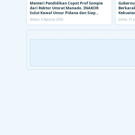
Menteri Pendidikan Copot Prof Sompie
Gubernur
dari Rektor Unsrat Manado. INAKOR
Berkarak
Sulut Kawal Unsur Pidana dan Siap
Kekuatan
Bongkar Aroma Busuk di Suksesi Rektor
Selasa, 4 Agustus 2026
Jumat, 31 J