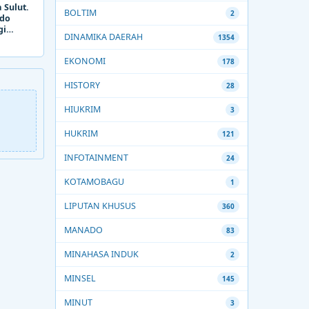
 Sulut.
BOLTIM
2
ado
gi
DINAMIKA DAERAH
1354
EKONOMI
178
HISTORY
28
HIUKRIM
3
HUKRIM
121
INFOTAINMENT
24
KOTAMOBAGU
1
LIPUTAN KHUSUS
360
MANADO
83
MINAHASA INDUK
2
MINSEL
145
MINUT
3