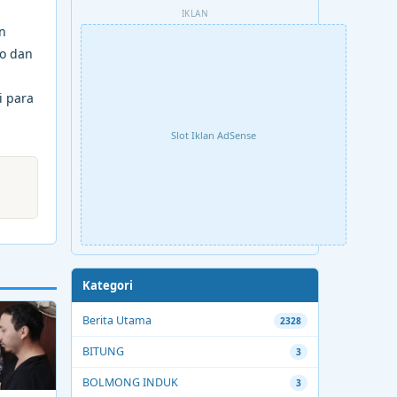
IKLAN
n
lo dan
i para
Slot Iklan AdSense
Kategori
Berita Utama
2328
BITUNG
3
BOLMONG INDUK
3