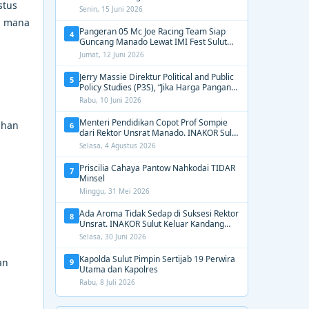
stus
2031, Tekankan Gerak Cepat untuk
Senin, 15 Juni 2026
Kemanusiaan
di mana
Pangeran 05 Mc Joe Racing Team Siap
4
Guncang Manado Lewat IMI Fest Sulut
2026 Apex Drag Championship
Jumat, 12 Juni 2026
Jerry Massie Direktur Political and Public
5
Policy Studies (P3S), “Jika Harga Pangan
Tak Terkendali, Zulhas dan Budi Santoso
Rabu, 10 Juni 2026
Tak Layak Dipertahankan”
Menteri Pendidikan Copot Prof Sompie
uhan
6
dari Rektor Unsrat Manado. INAKOR Sulut
Kawal Unsur Pidana dan Siap Bongkar
Selasa, 4 Agustus 2026
Aroma Busuk di Suksesi Rektor
Priscilia Cahaya Pantow Nahkodai TIDAR
7
Minsel
Minggu, 31 Mei 2026
Ada Aroma Tidak Sedap di Suksesi Rektor
8
Unsrat. INAKOR Sulut Keluar Kandang
Kawal Proses Seleksi
Selasa, 30 Juni 2026
Kapolda Sulut Pimpin Sertijab 19 Perwira
an
9
Utama dan Kapolres
Rabu, 8 Juli 2026