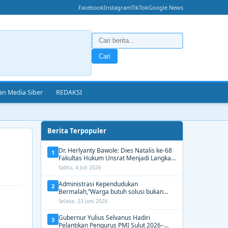
Facebook
Instagram
TikTok
Google News
Cari
n Media Siber
REDAKSI
Berita Terpopuler
Dr. Herlyanty Bawole: Dies Natalis ke-68
1
Fakultas Hukum Unsrat Menjadi Langkah
Nyata Membangun Generasi Hukum
Sabtu, 4 Juli 2026
Berdampak
Administrasi Kependudukan
2
Bermalah,”Warga butuh solusi bukan
Alasan dari Disdukcapil Manado
Selasa, 23 Juni 2026
Gubernur Yulius Selvanus Hadiri
3
Pelantikan Pengurus PMI Sulut 2026–