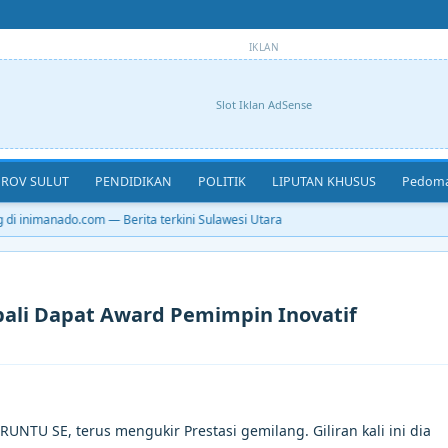
IKLAN
Slot Iklan AdSense
ROV SULUT
PENDIDIKAN
POLITIK
LIPUTAN KHUSUS
Pedoma
i inimanado.com — Berita terkini Sulawesi Utara
bali Dapat Award Pemimpin Inovatif
NTU SE, terus mengukir Prestasi gemilang. Giliran kali ini dia