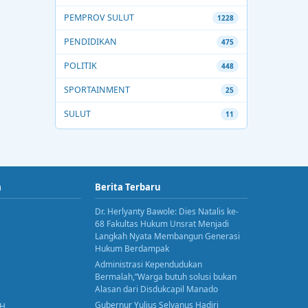
PEMPROV SULUT
1228
PENDIDIKAN
475
POLITIK
448
SPORTAINMENT
25
SULUT
11
a
Berita Terbaru
Dr. Herlyanty Bawole: Dies Natalis ke-
68 Fakultas Hukum Unsrat Menjadi
Langkah Nyata Membangun Generasi
Hukum Berdampak
Administrasi Kependudukan
Bermalah,”Warga butuh solusi bukan
Alasan dari Disdukcapil Manado
Gubernur Yulius Selvanus Hadiri
AH