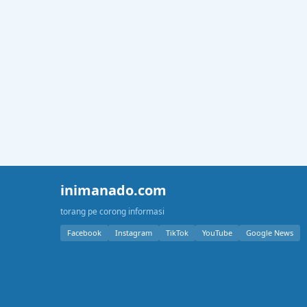
inimanado.com
torang pe corong informasi
Facebook
Instagram
TikTok
YouTube
Google News