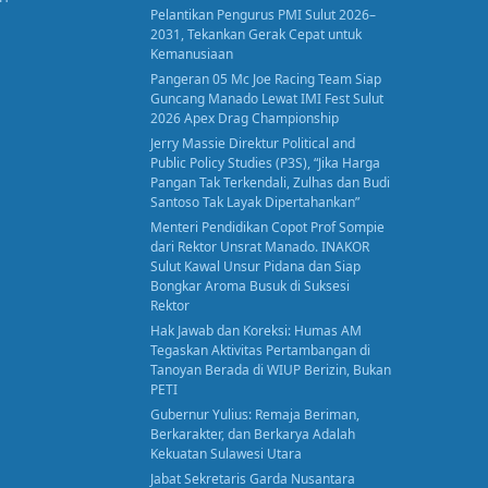
Pelantikan Pengurus PMI Sulut 2026–
2031, Tekankan Gerak Cepat untuk
Kemanusiaan
Pangeran 05 Mc Joe Racing Team Siap
Guncang Manado Lewat IMI Fest Sulut
2026 Apex Drag Championship
Jerry Massie Direktur Political and
Public Policy Studies (P3S), “Jika Harga
Pangan Tak Terkendali, Zulhas dan Budi
Santoso Tak Layak Dipertahankan”
Menteri Pendidikan Copot Prof Sompie
dari Rektor Unsrat Manado. INAKOR
Sulut Kawal Unsur Pidana dan Siap
Bongkar Aroma Busuk di Suksesi
Rektor
Hak Jawab dan Koreksi: Humas AM
Tegaskan Aktivitas Pertambangan di
Tanoyan Berada di WIUP Berizin, Bukan
PETI
Gubernur Yulius: Remaja Beriman,
Berkarakter, dan Berkarya Adalah
Kekuatan Sulawesi Utara
Jabat Sekretaris Garda Nusantara