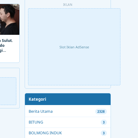
IKLAN
 Sulut.
ado
Slot Iklan AdSense
gi
Kategori
Berita Utama
2328
BITUNG
3
BOLMONG INDUK
3