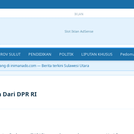
IKLAN
Slot Iklan AdSense
ROV SULUT
PENDIDIKAN
POLITIK
LIPUTAN KHUSUS
Pedoma
g di inimanado.com — Berita terkini Sulawesi Utara
 Dari DPR RI