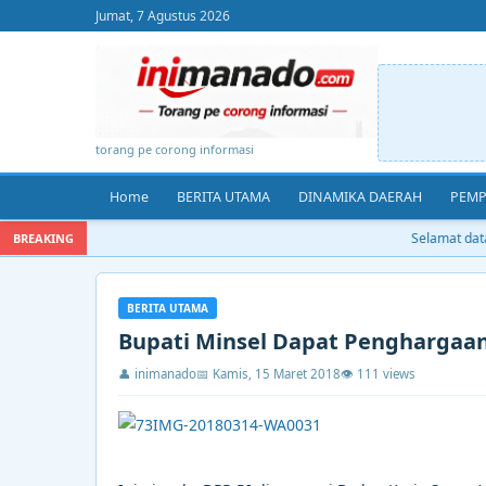
Jumat, 7 Agustus 2026
torang pe corong informasi
Home
BERITA UTAMA
DINAMIKA DAERAH
PEMP
Selamat datan
BREAKING
BERITA UTAMA
Bupati Minsel Dapat Penghargaan
👤 inimanado
📅 Kamis, 15 Maret 2018
👁 111 views