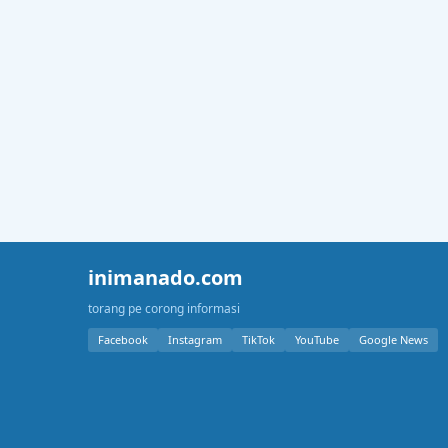
inimanado.com
torang pe corong informasi
Facebook
Instagram
TikTok
YouTube
Google News