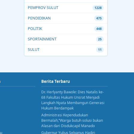
PEMPROV SULUT
1228
PENDIDIKAN
475
POLITIK
448
SPORTAINMENT
25
SULUT
11
a
Berita Terbaru
Dr. Herlyanty Bawole: Dies Natalis ke-
68 Fakultas Hukum Unsrat Menjadi
Langkah Nyata Membangun Generasi
Hukum Berdampak
Administrasi Kependudukan
Bermalah,”Warga butuh solusi bukan
Alasan dari Disdukcapil Manado
Gubernur Yulius Selvanus Hadiri
AH