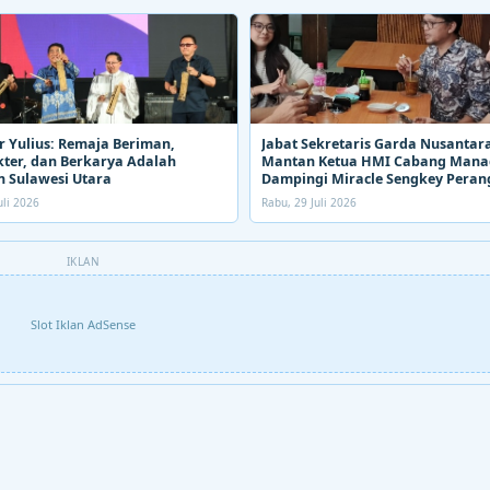
 Yulius: Remaja Beriman,
Jabat Sekretaris Garda Nusantara
ter, dan Berkarya Adalah
Mantan Ketua HMI Cabang Man
 Sulawesi Utara
Dampingi Miracle Sengkey Peran
Narkoba
uli 2026
Rabu, 29 Juli 2026
IKLAN
Slot Iklan AdSense