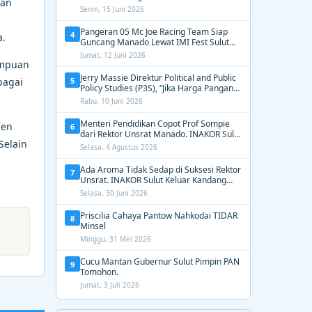
uan
2031, Tekankan Gerak Cepat untuk
Senin, 15 Juni 2026
Kemanusiaan
Pangeran 05 Mc Joe Racing Team Siap
4
a.
Guncang Manado Lewat IMI Fest Sulut
2026 Apex Drag Championship
Jumat, 12 Juni 2026
empuan
Jerry Massie Direktur Political and Public
5
bagai
Policy Studies (P3S), “Jika Harga Pangan
Tak Terkendali, Zulhas dan Budi Santoso
Rabu, 10 Juni 2026
Tak Layak Dipertahankan”
Menteri Pendidikan Copot Prof Sompie
den
6
dari Rektor Unsrat Manado. INAKOR Sulut
Selain
Kawal Unsur Pidana dan Siap Bongkar
Selasa, 4 Agustus 2026
Aroma Busuk di Suksesi Rektor
Ada Aroma Tidak Sedap di Suksesi Rektor
7
Unsrat. INAKOR Sulut Keluar Kandang
Kawal Proses Seleksi
Selasa, 30 Juni 2026
Priscilia Cahaya Pantow Nahkodai TIDAR
8
Minsel
Minggu, 31 Mei 2026
Cucu Mantan Gubernur Sulut Pimpin PAN
9
Tomohon.
Jumat, 3 Juli 2026