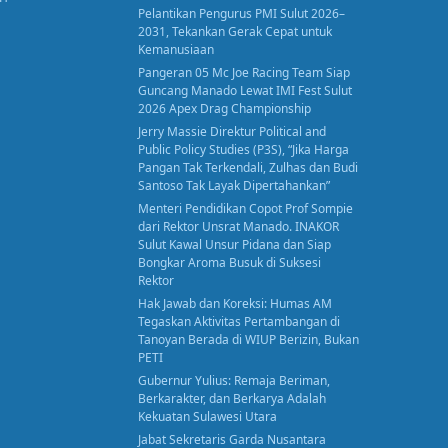
Pelantikan Pengurus PMI Sulut 2026–
2031, Tekankan Gerak Cepat untuk
Kemanusiaan
Pangeran 05 Mc Joe Racing Team Siap
Guncang Manado Lewat IMI Fest Sulut
2026 Apex Drag Championship
Jerry Massie Direktur Political and
Public Policy Studies (P3S), “Jika Harga
Pangan Tak Terkendali, Zulhas dan Budi
Santoso Tak Layak Dipertahankan”
Menteri Pendidikan Copot Prof Sompie
dari Rektor Unsrat Manado. INAKOR
Sulut Kawal Unsur Pidana dan Siap
Bongkar Aroma Busuk di Suksesi
Rektor
Hak Jawab dan Koreksi: Humas AM
Tegaskan Aktivitas Pertambangan di
Tanoyan Berada di WIUP Berizin, Bukan
PETI
Gubernur Yulius: Remaja Beriman,
Berkarakter, dan Berkarya Adalah
Kekuatan Sulawesi Utara
Jabat Sekretaris Garda Nusantara