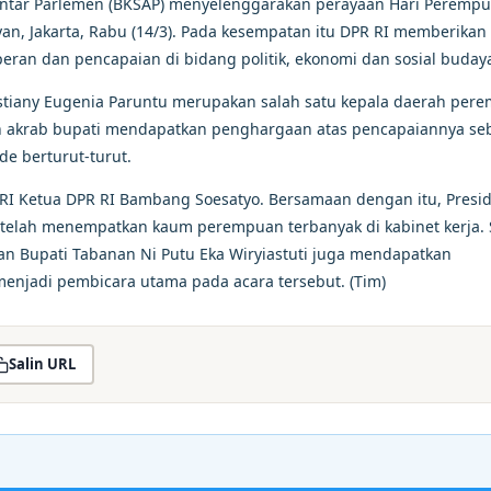
 Antar Parlemen (BKSAP) menyelenggarakan perayaan Hari Peremp
an, Jakarta, Rabu (14/3). Pada kesempatan itu DPR RI memberikan
an dan pencapaian di bidang politik, ekonomi dan sosial buday
istiany Eugenia Paruntu merupakan salah satu kepala daerah per
n akrab bupati mendapatkan penghargaan atas pencapaiannya se
e berturut-turut.
RI Ketua DPR RI Bambang Soesatyo. Bersamaan dengan itu, Presi
telah menempatkan kaum perempuan terbanyak di kabinet kerja. 
dan Bupati Tabanan Ni Putu Eka Wiryiastuti juga mendapatkan
enjadi pembicara utama pada acara tersebut. (Tim)
Salin URL