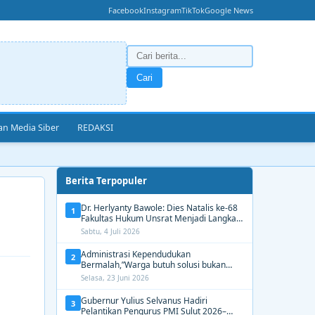
Facebook
Instagram
TikTok
Google News
Cari
n Media Siber
REDAKSI
Berita Terpopuler
Dr. Herlyanty Bawole: Dies Natalis ke-68
1
Fakultas Hukum Unsrat Menjadi Langkah
Nyata Membangun Generasi Hukum
Sabtu, 4 Juli 2026
Berdampak
Administrasi Kependudukan
2
Bermalah,”Warga butuh solusi bukan
Alasan dari Disdukcapil Manado
Selasa, 23 Juni 2026
Gubernur Yulius Selvanus Hadiri
3
Pelantikan Pengurus PMI Sulut 2026–