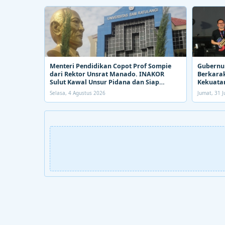
Menteri Pendidikan Copot Prof Sompie
Gubernur
dari Rektor Unsrat Manado. INAKOR
Berkarak
Sulut Kawal Unsur Pidana dan Siap
Kekuatan
Bongkar Aroma Busuk di Suksesi Rektor
Selasa, 4 Agustus 2026
Jumat, 31 J