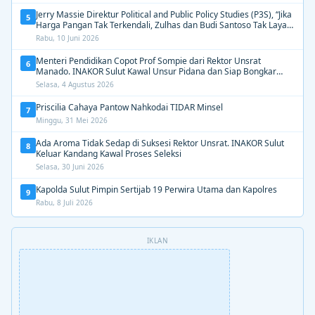
Jerry Massie Direktur Political and Public Policy Studies (P3S), “Jika
5
Harga Pangan Tak Terkendali, Zulhas dan Budi Santoso Tak Layak
Dipertahankan”
Rabu, 10 Juni 2026
Menteri Pendidikan Copot Prof Sompie dari Rektor Unsrat
6
Manado. INAKOR Sulut Kawal Unsur Pidana dan Siap Bongkar
Aroma Busuk di Suksesi Rektor
Selasa, 4 Agustus 2026
Priscilia Cahaya Pantow Nahkodai TIDAR Minsel
7
Minggu, 31 Mei 2026
Ada Aroma Tidak Sedap di Suksesi Rektor Unsrat. INAKOR Sulut
8
Keluar Kandang Kawal Proses Seleksi
Selasa, 30 Juni 2026
Kapolda Sulut Pimpin Sertijab 19 Perwira Utama dan Kapolres
9
Rabu, 8 Juli 2026
IKLAN