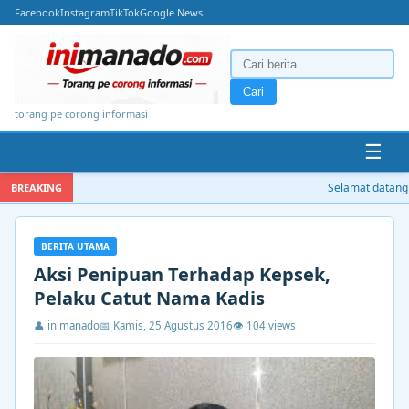
Facebook
Instagram
TikTok
Google News
Cari
torang pe corong informasi
☰
Selamat datang d
BREAKING
BERITA UTAMA
Aksi Penipuan Terhadap Kepsek,
Pelaku Catut Nama Kadis
👤 inimanado
📅 Kamis, 25 Agustus 2016
👁 104 views