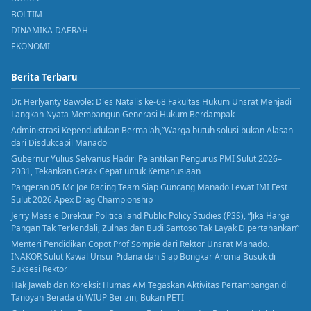
BOLTIM
DINAMIKA DAERAH
EKONOMI
Berita Terbaru
Dr. Herlyanty Bawole: Dies Natalis ke-68 Fakultas Hukum Unsrat Menjadi
Langkah Nyata Membangun Generasi Hukum Berdampak
Administrasi Kependudukan Bermalah,”Warga butuh solusi bukan Alasan
dari Disdukcapil Manado
Gubernur Yulius Selvanus Hadiri Pelantikan Pengurus PMI Sulut 2026–
2031, Tekankan Gerak Cepat untuk Kemanusiaan
Pangeran 05 Mc Joe Racing Team Siap Guncang Manado Lewat IMI Fest
Sulut 2026 Apex Drag Championship
Jerry Massie Direktur Political and Public Policy Studies (P3S), “Jika Harga
Pangan Tak Terkendali, Zulhas dan Budi Santoso Tak Layak Dipertahankan”
Menteri Pendidikan Copot Prof Sompie dari Rektor Unsrat Manado.
INAKOR Sulut Kawal Unsur Pidana dan Siap Bongkar Aroma Busuk di
Suksesi Rektor
Hak Jawab dan Koreksi: Humas AM Tegaskan Aktivitas Pertambangan di
Tanoyan Berada di WIUP Berizin, Bukan PETI