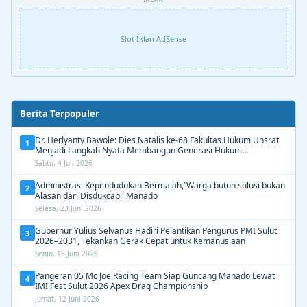
Slot Iklan AdSense
Berita Terpopuler
Dr. Herlyanty Bawole: Dies Natalis ke-68 Fakultas Hukum Unsrat
1
Menjadi Langkah Nyata Membangun Generasi Hukum
Berdampak
Sabtu, 4 Juli 2026
Administrasi Kependudukan Bermalah,”Warga butuh solusi bukan
2
Alasan dari Disdukcapil Manado
Selasa, 23 Juni 2026
Gubernur Yulius Selvanus Hadiri Pelantikan Pengurus PMI Sulut
3
2026–2031, Tekankan Gerak Cepat untuk Kemanusiaan
Senin, 15 Juni 2026
Pangeran 05 Mc Joe Racing Team Siap Guncang Manado Lewat
4
IMI Fest Sulut 2026 Apex Drag Championship
Jumat, 12 Juni 2026