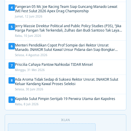
Pangeran 05 Mc Joe Racing Team Siap Guncang Manado Lewat
4
IMI Fest Sulut 2026 Apex Drag Championship
Jumat, 12 Juni 2026
Jerry Massie Direktur Political and Public Policy Studies (P3S), “Jika
5
Harga Pangan Tak Terkendali, Zulhas dan Budi Santoso Tak Layak
Dipertahankan”
Rabu, 10 Juni 2026
Menteri Pendidikan Copot Prof Sompie dari Rektor Unsrat
6
Manado. INAKOR Sulut Kawal Unsur Pidana dan Siap Bongkar
Aroma Busuk di Suksesi Rektor
Selasa, 4 Agustus 2026
Priscilia Cahaya Pantow Nahkodai TIDAR Minsel
7
Minggu, 31 Mei 2026
Ada Aroma Tidak Sedap di Suksesi Rektor Unsrat. INAKOR Sulut
8
Keluar Kandang Kawal Proses Seleksi
Selasa, 30 Juni 2026
Kapolda Sulut Pimpin Sertijab 19 Perwira Utama dan Kapolres
9
Rabu, 8 Juli 2026
IKLAN