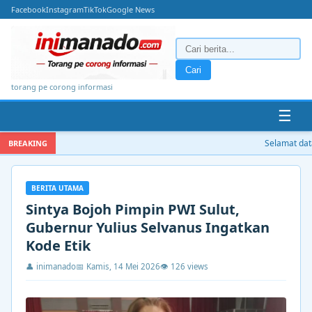
Facebook
Instagram
TikTok
Google News
Cari
torang pe corong informasi
☰
Selamat datan
BREAKING
BERITA UTAMA
Sintya Bojoh Pimpin PWI Sulut,
Gubernur Yulius Selvanus Ingatkan
Kode Etik
👤 inimanado
📅 Kamis, 14 Mei 2026
👁 126 views