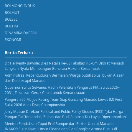
BOLMONG INDUK
BOLMUT
BOLSEL
BOLTIM
DINAMIKA DAERAH
EKONOMI
Berita Terbaru
Dr. Herlyanty Bawole: Dies Natalis ke-68 Fakultas Hukum Unsrat Menjadi
Langkah Nyata Membangun Generasi Hukum Berdampak
Administrasi Kependudukan Bermalah,”Warga butuh solusi bukan Alasan
dari Disdukcapil Manado
Gubernur Yulius Selvanus Hadiri Pelantikan Pengurus PMI Sulut 2026–
2031, Tekankan Gerak Cepat untuk Kemanusiaan
Pangeran 05 Mc Joe Racing Team Siap Guncang Manado Lewat IMI Fest
Sulut 2026 Apex Drag Championship
Jerry Massie Direktur Political and Public Policy Studies (P3S), “Jika Harga
Pangan Tak Terkendali, Zulhas dan Budi Santoso Tak Layak Dipertahankan”
Menteri Pendidikan Copot Prof Sompie dari Rektor Unsrat Manado.
INAKOR Sulut Kawal Unsur Pidana dan Siap Bongkar Aroma Busuk di