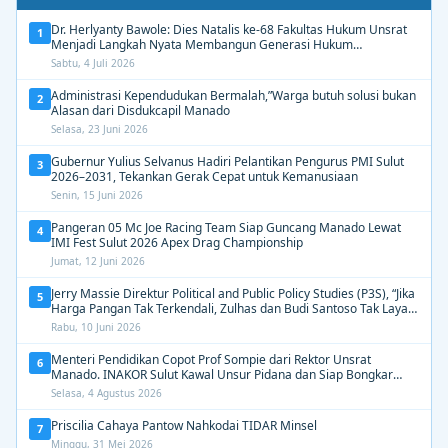
Dr. Herlyanty Bawole: Dies Natalis ke-68 Fakultas Hukum Unsrat
1
Menjadi Langkah Nyata Membangun Generasi Hukum
Berdampak
Sabtu, 4 Juli 2026
Administrasi Kependudukan Bermalah,”Warga butuh solusi bukan
2
Alasan dari Disdukcapil Manado
Selasa, 23 Juni 2026
Gubernur Yulius Selvanus Hadiri Pelantikan Pengurus PMI Sulut
3
2026–2031, Tekankan Gerak Cepat untuk Kemanusiaan
Senin, 15 Juni 2026
Pangeran 05 Mc Joe Racing Team Siap Guncang Manado Lewat
4
IMI Fest Sulut 2026 Apex Drag Championship
Jumat, 12 Juni 2026
Jerry Massie Direktur Political and Public Policy Studies (P3S), “Jika
5
Harga Pangan Tak Terkendali, Zulhas dan Budi Santoso Tak Layak
Dipertahankan”
Rabu, 10 Juni 2026
Menteri Pendidikan Copot Prof Sompie dari Rektor Unsrat
6
Manado. INAKOR Sulut Kawal Unsur Pidana dan Siap Bongkar
Aroma Busuk di Suksesi Rektor
Selasa, 4 Agustus 2026
Priscilia Cahaya Pantow Nahkodai TIDAR Minsel
7
Minggu, 31 Mei 2026