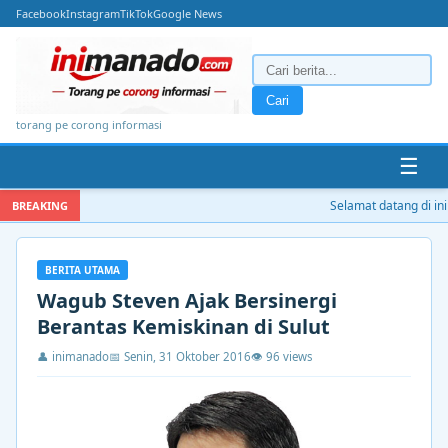
Facebook
Instagram
TikTok
Google News
Cari
torang pe corong informasi
☰
Selamat datang di ini
BREAKING
BERITA UTAMA
Wagub Steven Ajak Bersinergi
Berantas Kemiskinan di Sulut
👤 inimanado
📅 Senin, 31 Oktober 2016
👁 96 views