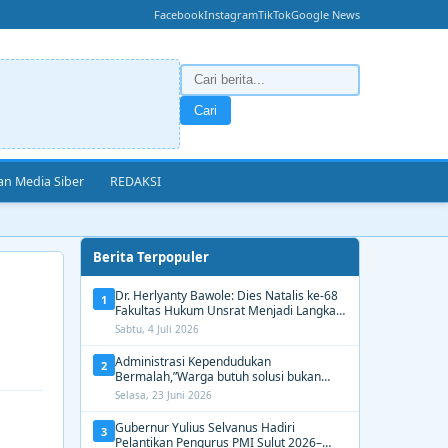
Facebook
Instagram
TikTok
Google News
Cari
n Media Siber
REDAKSI
Berita Terpopuler
Dr. Herlyanty Bawole: Dies Natalis ke-68
1
Fakultas Hukum Unsrat Menjadi Langkah
Nyata Membangun Generasi Hukum
Sabtu, 4 Juli 2026
Berdampak
Administrasi Kependudukan
2
Bermalah,”Warga butuh solusi bukan
Alasan dari Disdukcapil Manado
Selasa, 23 Juni 2026
Gubernur Yulius Selvanus Hadiri
3
Pelantikan Pengurus PMI Sulut 2026–