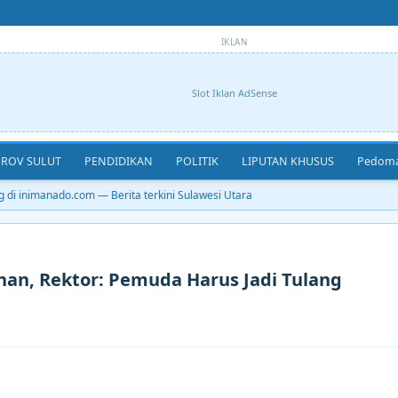
IKLAN
Slot Iklan AdSense
ROV SULUT
PENDIDIKAN
POLITIK
LIPUTAN KHUSUS
Pedoma
i inimanado.com — Berita terkini Sulawesi Utara
an, Rektor: Pemuda Harus Jadi Tulang