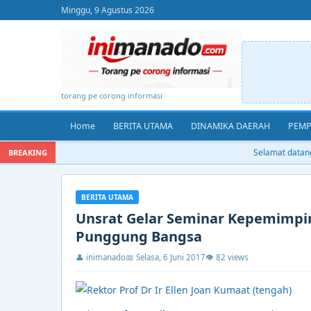
Minggu, 9 Agustus 2026
torang pe corong informasi
Home
BERITA UTAMA
DINAMIKA DAERAH
PEMP
Selamat datang d
BREAKING
BERITA UTAMA
Unsrat Gelar Seminar Kepemimpin
Punggung Bangsa
👤 inimanado
📅 Selasa, 6 Juni 2017
👁 82 views