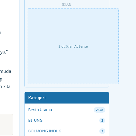
IKLAN
i
Slot Iklan AdSense
ya,”
emuda
p,
 kita
Kategori
Berita Utama
2328
BITUNG
3
BOLMONG INDUK
3