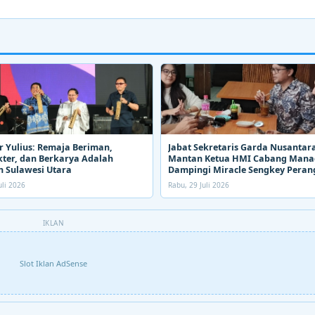
 Yulius: Remaja Beriman,
Jabat Sekretaris Garda Nusantara
ter, dan Berkarya Adalah
Mantan Ketua HMI Cabang Man
 Sulawesi Utara
Dampingi Miracle Sengkey Peran
Narkoba
uli 2026
Rabu, 29 Juli 2026
IKLAN
Slot Iklan AdSense