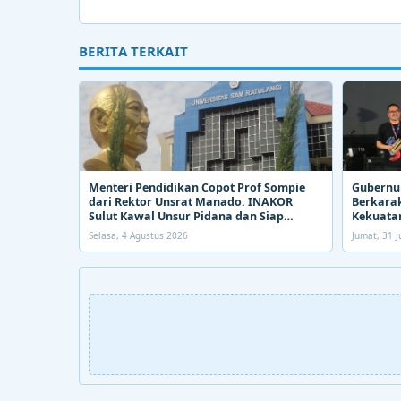
BERITA TERKAIT
Menteri Pendidikan Copot Prof Sompie
Gubernur
dari Rektor Unsrat Manado. INAKOR
Berkarak
Sulut Kawal Unsur Pidana dan Siap
Kekuatan
Bongkar Aroma Busuk di Suksesi Rektor
Selasa, 4 Agustus 2026
Jumat, 31 J