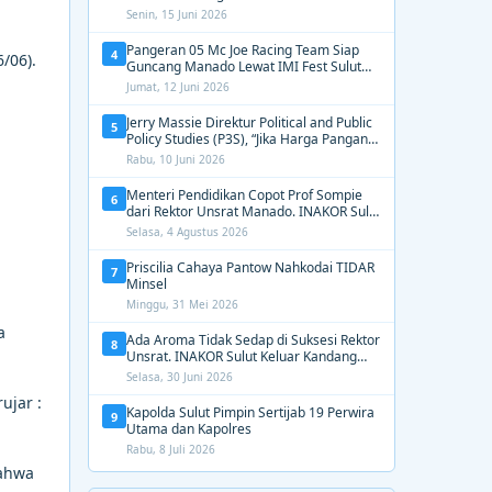
2031, Tekankan Gerak Cepat untuk
Senin, 15 Juni 2026
Kemanusiaan
Pangeran 05 Mc Joe Racing Team Siap
4
/06).
Guncang Manado Lewat IMI Fest Sulut
2026 Apex Drag Championship
Jumat, 12 Juni 2026
Jerry Massie Direktur Political and Public
5
Policy Studies (P3S), “Jika Harga Pangan
Tak Terkendali, Zulhas dan Budi Santoso
Rabu, 10 Juni 2026
Tak Layak Dipertahankan”
Menteri Pendidikan Copot Prof Sompie
6
dari Rektor Unsrat Manado. INAKOR Sulut
Kawal Unsur Pidana dan Siap Bongkar
Selasa, 4 Agustus 2026
Aroma Busuk di Suksesi Rektor
Priscilia Cahaya Pantow Nahkodai TIDAR
7
Minsel
Minggu, 31 Mei 2026
a
Ada Aroma Tidak Sedap di Suksesi Rektor
8
Unsrat. INAKOR Sulut Keluar Kandang
Kawal Proses Seleksi
Selasa, 30 Juni 2026
ujar :
Kapolda Sulut Pimpin Sertijab 19 Perwira
9
Utama dan Kapolres
Rabu, 8 Juli 2026
bahwa