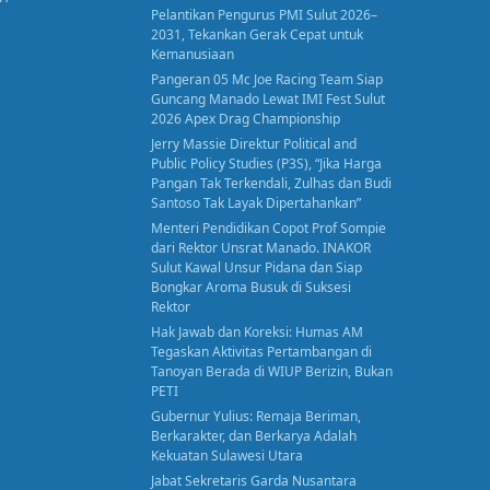
Pelantikan Pengurus PMI Sulut 2026–
2031, Tekankan Gerak Cepat untuk
Kemanusiaan
Pangeran 05 Mc Joe Racing Team Siap
Guncang Manado Lewat IMI Fest Sulut
2026 Apex Drag Championship
Jerry Massie Direktur Political and
Public Policy Studies (P3S), “Jika Harga
Pangan Tak Terkendali, Zulhas dan Budi
Santoso Tak Layak Dipertahankan”
Menteri Pendidikan Copot Prof Sompie
dari Rektor Unsrat Manado. INAKOR
Sulut Kawal Unsur Pidana dan Siap
Bongkar Aroma Busuk di Suksesi
Rektor
Hak Jawab dan Koreksi: Humas AM
Tegaskan Aktivitas Pertambangan di
Tanoyan Berada di WIUP Berizin, Bukan
PETI
Gubernur Yulius: Remaja Beriman,
Berkarakter, dan Berkarya Adalah
Kekuatan Sulawesi Utara
Jabat Sekretaris Garda Nusantara