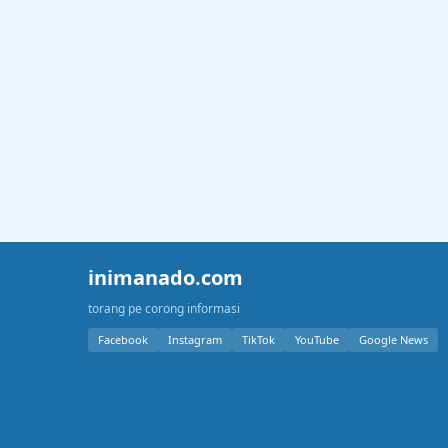
inimanado.com
torang pe corong informasi
Facebook
Instagram
TikTok
YouTube
Google News