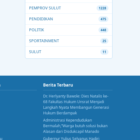
PEMPROV SULUT
1228
PENDIDIKAN
475
POLITIK
448
SPORTAINMENT
25
SULUT
11
a
Berita Terbaru
Dr. Herlyanty Bawole: Dies Natalis ke-
68 Fakultas Hukum Unsrat Menjadi
Langkah Nyata Membangun Generasi
Hukum Berdampak
Administrasi Kependudukan
Bermalah,”Warga butuh solusi bukan
Alasan dari Disdukcapil Manado
Gubernur Yulius Selvanus Hadiri
AH