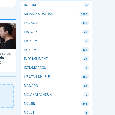
BOLTIM
2
DINAMIKA DAERAH
1354
EKONOMI
178
HISTORY
28
HIUKRIM
3
HUKRIM
121
 Sulut.
ado
INFOTAINMENT
24
gi
KOTAMOBAGU
1
LIPUTAN KHUSUS
360
MANADO
83
MINAHASA INDUK
2
MINSEL
145
MINUT
3