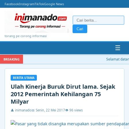
Facebook
Instagram
TikTok
Google News
Cari
torang pe corong informasi
☰
Selamat datang 
BREAKING
BERITA UTAMA
Ulah Kinerja Buruk Dirut lama. Sejak
2012 Pemerintah Kehilangan 75
Milyar
👤 inimanado
📅 Senin, 22 Mei 2017
👁 96 views