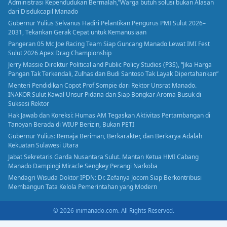
Administrasi Kependudukan Bermalah,”Warga butuh solusi bukan Alasan
dari Disdukcapil Manado
Gubernur Yulius Selvanus Hadiri Pelantikan Pengurus PMI Sulut 2026–
2031, Tekankan Gerak Cepat untuk Kemanusiaan
Pangeran 05 Mc Joe Racing Team Siap Guncang Manado Lewat IMI Fest
Sulut 2026 Apex Drag Championship
Jerry Massie Direktur Political and Public Policy Studies (P3S), “Jika Harga
Pangan Tak Terkendali, Zulhas dan Budi Santoso Tak Layak Dipertahankan”
Menteri Pendidikan Copot Prof Sompie dari Rektor Unsrat Manado.
INAKOR Sulut Kawal Unsur Pidana dan Siap Bongkar Aroma Busuk di
Suksesi Rektor
Hak Jawab dan Koreksi: Humas AM Tegaskan Aktivitas Pertambangan di
Tanoyan Berada di WIUP Berizin, Bukan PETI
Gubernur Yulius: Remaja Beriman, Berkarakter, dan Berkarya Adalah
Kekuatan Sulawesi Utara
Jabat Sekretaris Garda Nusantara Sulut. Mantan Ketua HMI Cabang
Manado Dampingi Miracle Sengkey Perangi Narkoba
Mendagri Wisuda Doktor IPDN: Dr. Zefanya Jocom Siap Berkontribusi
Membangun Tata Kelola Pemerintahan yang Modern
© 2026 inimanado.com. All Rights Reserved.