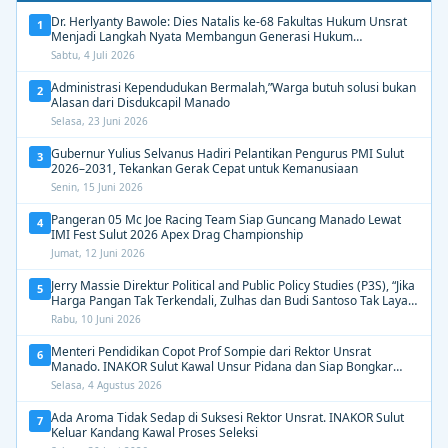
Dr. Herlyanty Bawole: Dies Natalis ke-68 Fakultas Hukum Unsrat
1
Menjadi Langkah Nyata Membangun Generasi Hukum
Berdampak
Sabtu, 4 Juli 2026
Administrasi Kependudukan Bermalah,”Warga butuh solusi bukan
2
Alasan dari Disdukcapil Manado
Selasa, 23 Juni 2026
Gubernur Yulius Selvanus Hadiri Pelantikan Pengurus PMI Sulut
3
2026–2031, Tekankan Gerak Cepat untuk Kemanusiaan
Senin, 15 Juni 2026
Pangeran 05 Mc Joe Racing Team Siap Guncang Manado Lewat
4
IMI Fest Sulut 2026 Apex Drag Championship
Jumat, 12 Juni 2026
Jerry Massie Direktur Political and Public Policy Studies (P3S), “Jika
5
Harga Pangan Tak Terkendali, Zulhas dan Budi Santoso Tak Layak
Dipertahankan”
Rabu, 10 Juni 2026
Menteri Pendidikan Copot Prof Sompie dari Rektor Unsrat
6
Manado. INAKOR Sulut Kawal Unsur Pidana dan Siap Bongkar
Aroma Busuk di Suksesi Rektor
Selasa, 4 Agustus 2026
Ada Aroma Tidak Sedap di Suksesi Rektor Unsrat. INAKOR Sulut
7
Keluar Kandang Kawal Proses Seleksi