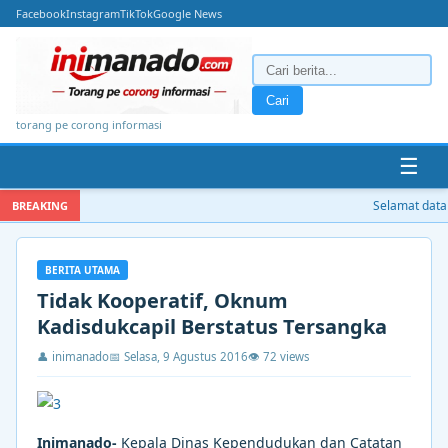
Facebook
Instagram
TikTok
Google News
Cari
torang pe corong informasi
☰
Selamat datang
BREAKING
BERITA UTAMA
Tidak Kooperatif, Oknum
Kadisdukcapil Berstatus Tersangka
👤 inimanado
📅 Selasa, 9 Agustus 2016
👁 72 views
Inimanado-
Kepala Dinas Kependudukan dan Catatan