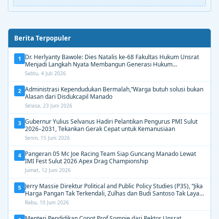
Berita Terpopuler
Dr. Herlyanty Bawole: Dies Natalis ke-68 Fakultas Hukum Unsrat
1
Menjadi Langkah Nyata Membangun Generasi Hukum
Berdampak
Sabtu, 4 Juli 2026
Administrasi Kependudukan Bermalah,”Warga butuh solusi bukan
2
Alasan dari Disdukcapil Manado
Selasa, 23 Juni 2026
Gubernur Yulius Selvanus Hadiri Pelantikan Pengurus PMI Sulut
3
2026–2031, Tekankan Gerak Cepat untuk Kemanusiaan
Senin, 15 Juni 2026
Pangeran 05 Mc Joe Racing Team Siap Guncang Manado Lewat
4
IMI Fest Sulut 2026 Apex Drag Championship
Jumat, 12 Juni 2026
Jerry Massie Direktur Political and Public Policy Studies (P3S), “Jika
5
Harga Pangan Tak Terkendali, Zulhas dan Budi Santoso Tak Layak
Dipertahankan”
Rabu, 10 Juni 2026
Menteri Pendidikan Copot Prof Sompie dari Rektor Unsrat