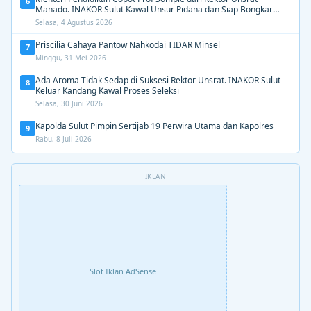
6
Manado. INAKOR Sulut Kawal Unsur Pidana dan Siap Bongkar
Aroma Busuk di Suksesi Rektor
Selasa, 4 Agustus 2026
Priscilia Cahaya Pantow Nahkodai TIDAR Minsel
7
Minggu, 31 Mei 2026
Ada Aroma Tidak Sedap di Suksesi Rektor Unsrat. INAKOR Sulut
8
Keluar Kandang Kawal Proses Seleksi
Selasa, 30 Juni 2026
Kapolda Sulut Pimpin Sertijab 19 Perwira Utama dan Kapolres
9
Rabu, 8 Juli 2026
IKLAN
Slot Iklan AdSense