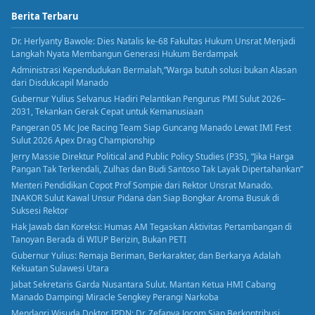
Berita Terbaru
Dr. Herlyanty Bawole: Dies Natalis ke-68 Fakultas Hukum Unsrat Menjadi
Langkah Nyata Membangun Generasi Hukum Berdampak
Administrasi Kependudukan Bermalah,”Warga butuh solusi bukan Alasan
dari Disdukcapil Manado
Gubernur Yulius Selvanus Hadiri Pelantikan Pengurus PMI Sulut 2026–
2031, Tekankan Gerak Cepat untuk Kemanusiaan
Pangeran 05 Mc Joe Racing Team Siap Guncang Manado Lewat IMI Fest
Sulut 2026 Apex Drag Championship
Jerry Massie Direktur Political and Public Policy Studies (P3S), “Jika Harga
Pangan Tak Terkendali, Zulhas dan Budi Santoso Tak Layak Dipertahankan”
Menteri Pendidikan Copot Prof Sompie dari Rektor Unsrat Manado.
INAKOR Sulut Kawal Unsur Pidana dan Siap Bongkar Aroma Busuk di
Suksesi Rektor
Hak Jawab dan Koreksi: Humas AM Tegaskan Aktivitas Pertambangan di
Tanoyan Berada di WIUP Berizin, Bukan PETI
Gubernur Yulius: Remaja Beriman, Berkarakter, dan Berkarya Adalah
Kekuatan Sulawesi Utara
Jabat Sekretaris Garda Nusantara Sulut. Mantan Ketua HMI Cabang
Manado Dampingi Miracle Sengkey Perangi Narkoba
Mendagri Wisuda Doktor IPDN: Dr. Zefanya Jocom Siap Berkontribusi