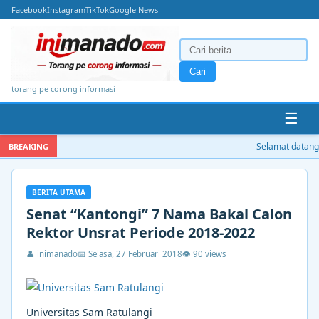
Facebook
Instagram
TikTok
Google News
Cari
torang pe corong informasi
☰
Selamat datang di
BREAKING
BERITA UTAMA
Senat “Kantongi” 7 Nama Bakal Calon
Rektor Unsrat Periode 2018-2022
👤 inimanado
📅 Selasa, 27 Februari 2018
👁 90 views
Universitas Sam Ratulangi