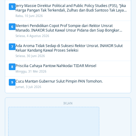
Jerry Massie Direktur Political and Public Policy Studies (P3S), “Jika
5
Harga Pangan Tak Terkendali, Zulhas dan Budi Santoso Tak Layak
Dipertahankan”
Rabu, 10 Juni 2026
Menteri Pendidikan Copot Prof Sompie dari Rektor Unsrat
6
Manado. INAKOR Sulut Kawal Unsur Pidana dan Siap Bongkar
Aroma Busuk di Suksesi Rektor
Selasa, 4 Agustus 2026
Ada Aroma Tidak Sedap di Suksesi Rektor Unsrat. INAKOR Sulut
7
Keluar Kandang Kawal Proses Seleksi
Selasa, 30 Juni 2026
Priscilia Cahaya Pantow Nahkodai TIDAR Minsel
8
Minggu, 31 Mei 2026
Cucu Mantan Gubernur Sulut Pimpin PAN Tomohon.
9
Jumat, 3 Juli 2026
IKLAN