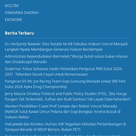
BOLTIM
DINAMIKA DAERAH
EKONOMI
Berita Terbaru
Dr. Herlyanty Bawole: Dies Natalis ke-68 Fakultas Hukum Unsrat Menjadi
Langkah Nyata Membangun Generasi Hukum Berdampak
Administrasi Kependudukan Bermalah,”Warga butuh solusi bukan Alasan
dari Disdukcapil Manado
Gubernur Yulius Selvanus Hadiri Pelantikan Pengurus PMI Sulut 2026–
2031, Tekankan Gerak Cepat untuk Kemanusiaan
Pangeran 05 Mc Joe Racing Team Siap Guncang Manado Lewat IMI Fest
Sulut 2026 Apex Drag Championship
Jerry Massie Direktur Political and Public Policy Studies (P3S), “Jika Harga
Pangan Tak Terkendali, Zulhas dan Budi Santoso Tak Layak Dipertahankan”
Menteri Pendidikan Copot Prof Sompie dari Rektor Unsrat Manado.
INAKOR Sulut Kawal Unsur Pidana dan Siap Bongkar Aroma Busuk di
Suksesi Rektor
Hak Jawab dan Koreksi: Humas AM Tegaskan Aktivitas Pertambangan di
Tanoyan Berada di WIUP Berizin, Bukan PETI