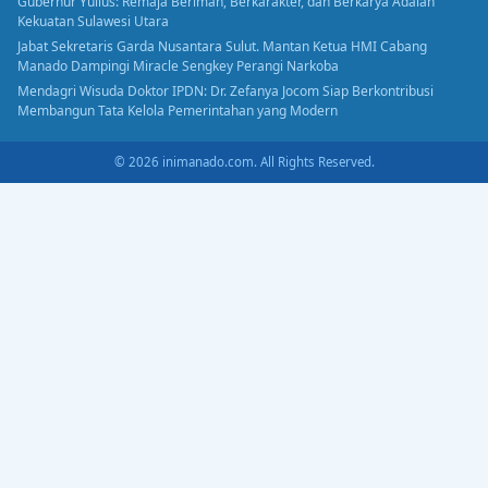
Gubernur Yulius: Remaja Beriman, Berkarakter, dan Berkarya Adalah
Kekuatan Sulawesi Utara
Jabat Sekretaris Garda Nusantara Sulut. Mantan Ketua HMI Cabang
Manado Dampingi Miracle Sengkey Perangi Narkoba
Mendagri Wisuda Doktor IPDN: Dr. Zefanya Jocom Siap Berkontribusi
Membangun Tata Kelola Pemerintahan yang Modern
© 2026 inimanado.com. All Rights Reserved.