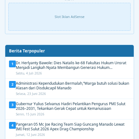
Slot Iklan AdSense
Berita Terpopuler
Dr. Herlyanty Bawole: Dies Natalis ke-68 Fakultas Hukum Unsrat
1
Menjadi Langkah Nyata Membangun Generasi Hukum
Berdampak
Sabtu, 4 Juli 2026
Administrasi Kependudukan Bermalah,”Warga butuh solusi bukan
2
Alasan dari Disdukcapil Manado
Selasa, 23 Juni 2026
Gubernur Yulius Selvanus Hadiri Pelantikan Pengurus PMI Sulut
3
2026–2031, Tekankan Gerak Cepat untuk Kemanusiaan
Senin, 15 Juni 2026
Pangeran 05 Mc Joe Racing Team Siap Guncang Manado Lewat
4
IMI Fest Sulut 2026 Apex Drag Championship
Jumat, 12 Juni 2026