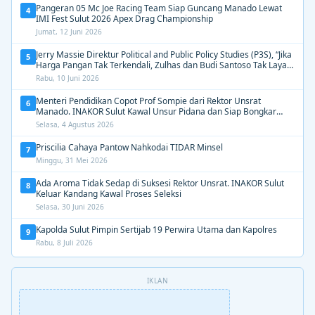
Pangeran 05 Mc Joe Racing Team Siap Guncang Manado Lewat
4
IMI Fest Sulut 2026 Apex Drag Championship
Jumat, 12 Juni 2026
Jerry Massie Direktur Political and Public Policy Studies (P3S), “Jika
5
Harga Pangan Tak Terkendali, Zulhas dan Budi Santoso Tak Layak
Dipertahankan”
Rabu, 10 Juni 2026
Menteri Pendidikan Copot Prof Sompie dari Rektor Unsrat
6
Manado. INAKOR Sulut Kawal Unsur Pidana dan Siap Bongkar
Aroma Busuk di Suksesi Rektor
Selasa, 4 Agustus 2026
Priscilia Cahaya Pantow Nahkodai TIDAR Minsel
7
Minggu, 31 Mei 2026
Ada Aroma Tidak Sedap di Suksesi Rektor Unsrat. INAKOR Sulut
8
Keluar Kandang Kawal Proses Seleksi
Selasa, 30 Juni 2026
Kapolda Sulut Pimpin Sertijab 19 Perwira Utama dan Kapolres
9
Rabu, 8 Juli 2026
IKLAN