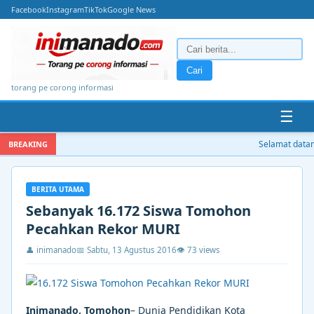
Facebook
Instagram
TikTok
Google News
Cari
torang pe corong informasi
☰
Selamat datang
BREAKING
BERITA UTAMA
Sebanyak 16.172 Siswa Tomohon
Pecahkan Rekor MURI
👤 inimanado
📅 Sabtu, 13 Agustus 2016
👁 73 views
Inimanado, Tomohon
– Dunia Pendidikan Kota