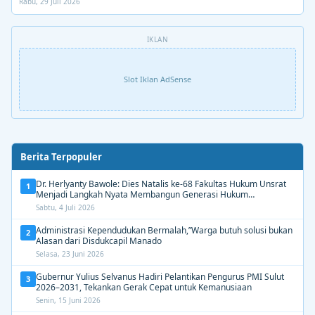
Rabu, 29 Juli 2026
IKLAN
Slot Iklan AdSense
Berita Terpopuler
Dr. Herlyanty Bawole: Dies Natalis ke-68 Fakultas Hukum Unsrat
1
Menjadi Langkah Nyata Membangun Generasi Hukum
Berdampak
Sabtu, 4 Juli 2026
Administrasi Kependudukan Bermalah,”Warga butuh solusi bukan
2
Alasan dari Disdukcapil Manado
Selasa, 23 Juni 2026
Gubernur Yulius Selvanus Hadiri Pelantikan Pengurus PMI Sulut
3
2026–2031, Tekankan Gerak Cepat untuk Kemanusiaan
Senin, 15 Juni 2026