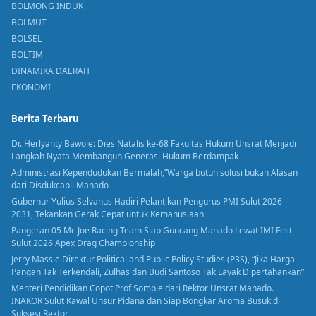
BOLMONG INDUK
BOLMUT
BOLSEL
BOLTIM
DINAMIKA DAERAH
EKONOMI
Berita Terbaru
Dr. Herlyanty Bawole: Dies Natalis ke-68 Fakultas Hukum Unsrat Menjadi
Langkah Nyata Membangun Generasi Hukum Berdampak
Administrasi Kependudukan Bermalah,”Warga butuh solusi bukan Alasan
dari Disdukcapil Manado
Gubernur Yulius Selvanus Hadiri Pelantikan Pengurus PMI Sulut 2026–
2031, Tekankan Gerak Cepat untuk Kemanusiaan
Pangeran 05 Mc Joe Racing Team Siap Guncang Manado Lewat IMI Fest
Sulut 2026 Apex Drag Championship
Jerry Massie Direktur Political and Public Policy Studies (P3S), “Jika Harga
Pangan Tak Terkendali, Zulhas dan Budi Santoso Tak Layak Dipertahankan”
Menteri Pendidikan Copot Prof Sompie dari Rektor Unsrat Manado.
INAKOR Sulut Kawal Unsur Pidana dan Siap Bongkar Aroma Busuk di
Suksesi Rektor