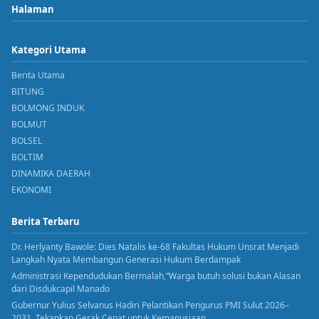
Halaman
Kategori Utama
Berita Utama
BITUNG
BOLMONG INDUK
BOLMUT
BOLSEL
BOLTIM
DINAMIKA DAERAH
EKONOMI
Berita Terbaru
Dr. Herlyanty Bawole: Dies Natalis ke-68 Fakultas Hukum Unsrat Menjadi
Langkah Nyata Membangun Generasi Hukum Berdampak
Administrasi Kependudukan Bermalah,”Warga butuh solusi bukan Alasan
dari Disdukcapil Manado
Gubernur Yulius Selvanus Hadiri Pelantikan Pengurus PMI Sulut 2026–
2031, Tekankan Gerak Cepat untuk Kemanusiaan