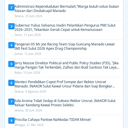
Administrasi Kependudukan Bermalah,”Warga butuh solusi bukan
2
Alasan dari Disdukcapil Manado
Selasa, 23 Juni 2026
Gubernur Yulius Selvanus Hadiri Pelantikan Pengurus PMI Sulut
3
2026–2031, Tekankan Gerak Cepat untuk Kemanusiaan
Senin, 15 Juni 2026
Pangeran 05 Mc Joe Racing Team Siap Guncang Manado Lewat
4
IMI Fest Sulut 2026 Apex Drag Championship
Jumat, 12 Juni 2026
Jerry Massie Direktur Political and Public Policy Studies (P3S), “Jika
5
Harga Pangan Tak Terkendali, Zulhas dan Budi Santoso Tak Layak
Dipertahankan”
Rabu, 10 Juni 2026
Menteri Pendidikan Copot Prof Sompie dari Rektor Unsrat
6
Manado. INAKOR Sulut Kawal Unsur Pidana dan Siap Bongkar
Aroma Busuk di Suksesi Rektor
Selasa, 4 Agustus 2026
Ada Aroma Tidak Sedap di Suksesi Rektor Unsrat. INAKOR Sulut
7
Keluar Kandang Kawal Proses Seleksi
Selasa, 30 Juni 2026
Priscilia Cahaya Pantow Nahkodai TIDAR Minsel
8
Minggu, 31 Mei 2026