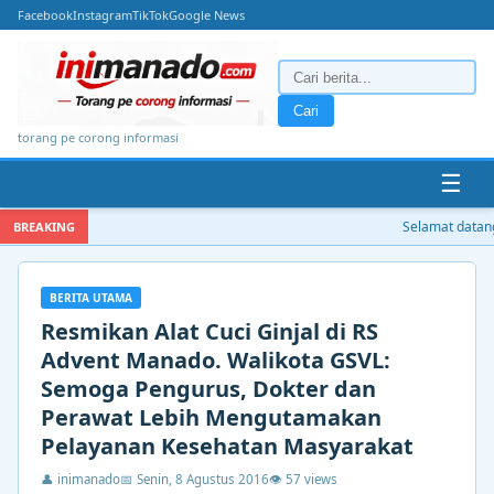
Facebook
Instagram
TikTok
Google News
Cari
torang pe corong informasi
☰
Selamat datang d
BREAKING
BERITA UTAMA
Resmikan Alat Cuci Ginjal di RS
Advent Manado. Walikota GSVL:
Semoga Pengurus, Dokter dan
Perawat Lebih Mengutamakan
Pelayanan Kesehatan Masyarakat
👤 inimanado
📅 Senin, 8 Agustus 2016
👁 57 views