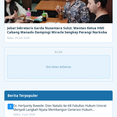
Jabat Sekretaris Garda Nusantara Sulut. Mantan Ketua HMI
Cabang Manado Dampingi Miracle Sengkey Perangi Narkoba
Rabu, 29 Juli 2026
IKLAN
Slot Iklan AdSense
Berita Terpopuler
Dr. Herlyanty Bawole: Dies Natalis ke-68 Fakultas Hukum Unsrat
1
Menjadi Langkah Nyata Membangun Generasi Hukum
Berdampak
Sabtu, 4 Juli 2026