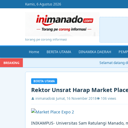
Kamis, 6 Agustus 2026
torang pe corong informasi
Home
BERITA UTAMA
DINAMIKA DAERAH
PEMP
Selamat datang di 
BREAKING
BERITA UTAMA
Rektor Unsrat Harap Market Plac
👤 inimanado
📅 Jumat, 16 November 2018
👁 106 views
INIKAMPUS- Universitas Sam Ratulangi Manado, m