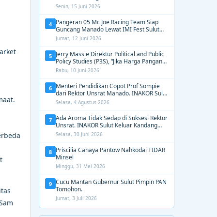
2031, Tekankan Gerak Cepat untuk
Senin, 15 Juni 2026
Kemanusiaan
Pangeran 05 Mc Joe Racing Team Siap
4
Guncang Manado Lewat IMI Fest Sulut
2026 Apex Drag Championship
Jumat, 12 Juni 2026
arket
Jerry Massie Direktur Political and Public
5
Policy Studies (P3S), “Jika Harga Pangan
Tak Terkendali, Zulhas dan Budi Santoso
Rabu, 10 Juni 2026
Tak Layak Dipertahankan”
Menteri Pendidikan Copot Prof Sompie
6
dari Rektor Unsrat Manado. INAKOR Sulut
maat.
Kawal Unsur Pidana dan Siap Bongkar
Selasa, 4 Agustus 2026
Aroma Busuk di Suksesi Rektor
Ada Aroma Tidak Sedap di Suksesi Rektor
7
Unsrat. INAKOR Sulut Keluar Kandang
Kawal Proses Seleksi
erbeda
Selasa, 30 Juni 2026
Priscilia Cahaya Pantow Nahkodai TIDAR
8
Minsel
t
Minggu, 31 Mei 2026
Cucu Mantan Gubernur Sulut Pimpin PAN
9
Tomohon.
itas
Jumat, 3 Juli 2026
 Sam