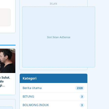
IKLAN
Slot Iklan AdSense
 Sulut.
Kategori
ado
gi
Berita Utama
2328
BITUNG
3
BOLMONG INDUK
3