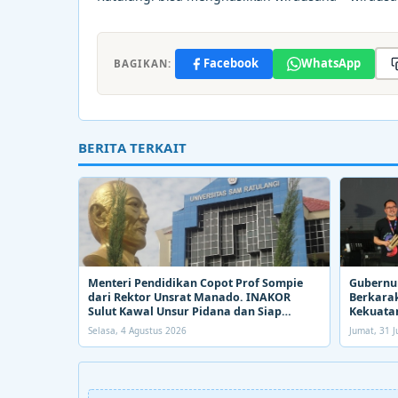
Facebook
WhatsApp
BAGIKAN:
BERITA TERKAIT
Menteri Pendidikan Copot Prof Sompie
Gubernur
dari Rektor Unsrat Manado. INAKOR
Berkarak
Sulut Kawal Unsur Pidana dan Siap
Kekuatan
Bongkar Aroma Busuk di Suksesi Rektor
Selasa, 4 Agustus 2026
Jumat, 31 J