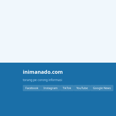
inimanado.com
torang pe corong informasi
Facebook
Instagram
TikTok
YouTube
Google News