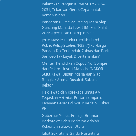
Pelantikan Pengurus PMI Sulut 2026–
2031, Tekankan Gerak Cepat untuk
Kemanusiaan
Pangeran 05 Mc Joe Racing Team Siap
Guncang Manado Lewat IMI Fest Sulut
2026 Apex Drag Championship
Jerry Massie Direktur Political and
Public Policy Studies (P3S), “Jika Harga
Pangan Tak Terkendali, Zulhas dan Budi
Santoso Tak Layak Dipertahankan”
Menteri Pendidikan Copot Prof Sompie
dari Rektor Unsrat Manado. INAKOR
Sulut Kawal Unsur Pidana dan Siap
Bongkar Aroma Busuk di Suksesi
Rektor
Hak Jawab dan Koreksi: Humas AM
Tegaskan Aktivitas Pertambangan di
Tanoyan Berada di WIUP Berizin, Bukan
PETI
Gubernur Yulius: Remaja Beriman,
Berkarakter, dan Berkarya Adalah
Kekuatan Sulawesi Utara
Jabat Sekretaris Garda Nusantara