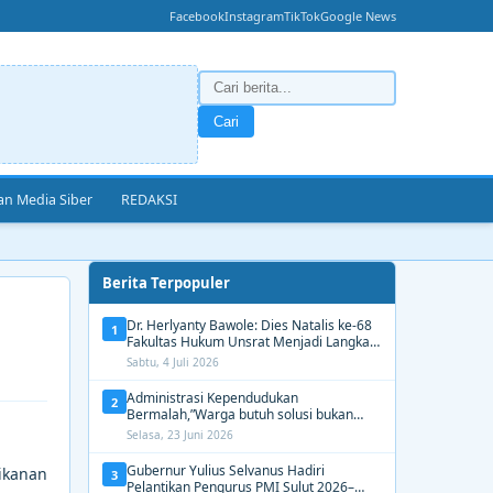
Facebook
Instagram
TikTok
Google News
Cari
n Media Siber
REDAKSI
Berita Terpopuler
Dr. Herlyanty Bawole: Dies Natalis ke-68
1
Fakultas Hukum Unsrat Menjadi Langkah
Nyata Membangun Generasi Hukum
Sabtu, 4 Juli 2026
Berdampak
Administrasi Kependudukan
2
Bermalah,”Warga butuh solusi bukan
Alasan dari Disdukcapil Manado
Selasa, 23 Juni 2026
Gubernur Yulius Selvanus Hadiri
ikanan
3
Pelantikan Pengurus PMI Sulut 2026–