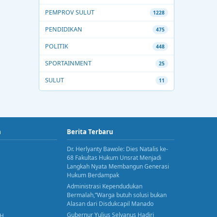
PEMPROV SULUT
1228
PENDIDIKAN
475
POLITIK
448
SPORTAINMENT
25
SULUT
11
a
Berita Terbaru
Dr. Herlyanty Bawole: Dies Natalis ke-
68 Fakultas Hukum Unsrat Menjadi
Langkah Nyata Membangun Generasi
Hukum Berdampak
Administrasi Kependudukan
Bermalah,”Warga butuh solusi bukan
Alasan dari Disdukcapil Manado
Gubernur Yulius Selvanus Hadiri
AH