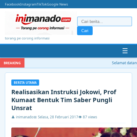
Facebook
Instagram
TikTok
Google News
Cari
torang pe corong informasi
☰
Selamat datang d
BREAKING
BERITA UTAMA
Realisasikan Instruksi Jokowi, Prof
Kumaat Bentuk Tim Saber Pungli
Unsrat
👤 inimanado
📅 Selasa, 28 Februari 2017
👁 87 views