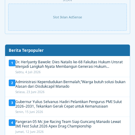
Slot Iklan AdSense
Berita Terpopuler
Dr. Herlyanty Bawole: Dies Natalis ke-68 Fakultas Hukum Unsrat
1
Menjadi Langkah Nyata Membangun Generasi Hukum
Berdampak
Sabtu, 4 Juli 2026
Administrasi Kependudukan Bermalah,”Warga butuh solusi bukan
2
Alasan dari Disdukcapil Manado
Selasa, 23 Juni 2026
Gubernur Yulius Selvanus Hadiri Pelantikan Pengurus PMI Sulut
3
2026–2031, Tekankan Gerak Cepat untuk Kemanusiaan
Senin, 15 Juni 2026
Pangeran 05 Mc Joe Racing Team Siap Guncang Manado Lewat
4
IMI Fest Sulut 2026 Apex Drag Championship
Jumat, 12 Juni 2026