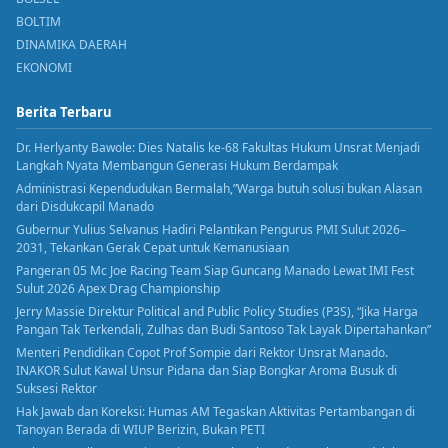
BOLTIM
DINAMIKA DAERAH
EKONOMI
Berita Terbaru
Dr. Herlyanty Bawole: Dies Natalis ke-68 Fakultas Hukum Unsrat Menjadi
Langkah Nyata Membangun Generasi Hukum Berdampak
Administrasi Kependudukan Bermalah,”Warga butuh solusi bukan Alasan
dari Disdukcapil Manado
Gubernur Yulius Selvanus Hadiri Pelantikan Pengurus PMI Sulut 2026–
2031, Tekankan Gerak Cepat untuk Kemanusiaan
Pangeran 05 Mc Joe Racing Team Siap Guncang Manado Lewat IMI Fest
Sulut 2026 Apex Drag Championship
Jerry Massie Direktur Political and Public Policy Studies (P3S), “Jika Harga
Pangan Tak Terkendali, Zulhas dan Budi Santoso Tak Layak Dipertahankan”
Menteri Pendidikan Copot Prof Sompie dari Rektor Unsrat Manado.
INAKOR Sulut Kawal Unsur Pidana dan Siap Bongkar Aroma Busuk di
Suksesi Rektor
Hak Jawab dan Koreksi: Humas AM Tegaskan Aktivitas Pertambangan di
Tanoyan Berada di WIUP Berizin, Bukan PETI