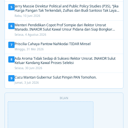
Jerry Massie Direktur Political and Public Policy Studies (P3S), “Jika
5
Harga Pangan Tak Terkendali, Zulhas dan Budi Santoso Tak Layak
Dipertahankan”
Rabu, 10 Juni 2026
Menteri Pendidikan Copot Prof Sompie dari Rektor Unsrat
6
Manado. INAKOR Sulut Kawal Unsur Pidana dan Siap Bongkar
Aroma Busuk di Suksesi Rektor
Selasa, 4 Agustus 2026
Priscilia Cahaya Pantow Nahkodai TIDAR Minsel
7
Minggu, 31 Mei 2026
Ada Aroma Tidak Sedap di Suksesi Rektor Unsrat. INAKOR Sulut
8
Keluar Kandang Kawal Proses Seleksi
Selasa, 30 Juni 2026
Cucu Mantan Gubernur Sulut Pimpin PAN Tomohon.
9
Jumat, 3 Juli 2026
IKLAN