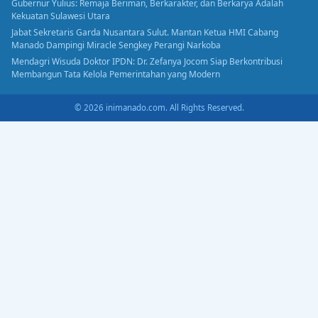
Gubernur Yulius: Remaja Beriman, Berkarakter, dan Berkarya Adalah
Kekuatan Sulawesi Utara
Jabat Sekretaris Garda Nusantara Sulut. Mantan Ketua HMI Cabang
Manado Dampingi Miracle Sengkey Perangi Narkoba
Mendagri Wisuda Doktor IPDN: Dr. Zefanya Jocom Siap Berkontribusi
Membangun Tata Kelola Pemerintahan yang Modern
© 2026 inimanado.com. All Rights Reserved.