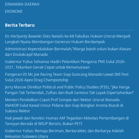
DINAMIKA DAERAH
EKONOMI
Berita Terbaru
Dr. Herlyanty Bawole: Dies Natalis ke-68 Fakultas Hukum Unsrat Menjadi
Langkah Nyata Membangun Generasi Hukum Berdampak
Administrasi Kependudukan Bermalah,”Warga butuh solusi bukan Alasan
dari Disdukcapil Manado
Gubernur Yulius Selvanus Hadiri Pelantikan Pengurus PMI Sulut 2026–
2031, Tekankan Gerak Cepat untuk Kemanusiaan
Pangeran 05 Mc Joe Racing Team Siap Guncang Manado Lewat IMI Fest
Sulut 2026 Apex Drag Championship
Jerry Massie Direktur Political and Public Policy Studies (P3S), “Jika Harga
Pangan Tak Terkendali, Zulhas dan Budi Santoso Tak Layak Dipertahankan”
Menteri Pendidikan Copot Prof Sompie dari Rektor Unsrat Manado.
INAKOR Sulut Kawal Unsur Pidana dan Siap Bongkar Aroma Busuk di
Suksesi Rektor
Hak Jawab dan Koreksi: Humas AM Tegaskan Aktivitas Pertambangan di
Tanoyan Berada di WIUP Berizin, Bukan PETI
Gubernur Yulius: Remaja Beriman, Berkarakter, dan Berkarya Adalah
Kekuatan Sulawesi Utara