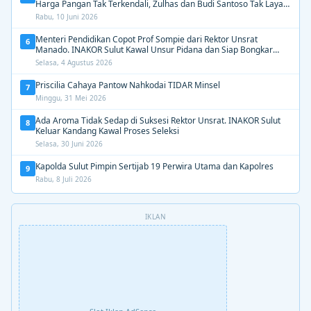
Harga Pangan Tak Terkendali, Zulhas dan Budi Santoso Tak Layak
Dipertahankan”
Rabu, 10 Juni 2026
Menteri Pendidikan Copot Prof Sompie dari Rektor Unsrat
6
Manado. INAKOR Sulut Kawal Unsur Pidana dan Siap Bongkar
Aroma Busuk di Suksesi Rektor
Selasa, 4 Agustus 2026
Priscilia Cahaya Pantow Nahkodai TIDAR Minsel
7
Minggu, 31 Mei 2026
Ada Aroma Tidak Sedap di Suksesi Rektor Unsrat. INAKOR Sulut
8
Keluar Kandang Kawal Proses Seleksi
Selasa, 30 Juni 2026
Kapolda Sulut Pimpin Sertijab 19 Perwira Utama dan Kapolres
9
Rabu, 8 Juli 2026
IKLAN