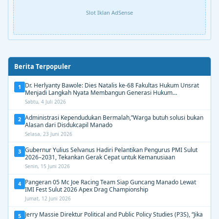
Slot Iklan AdSense
Berita Terpopuler
Dr. Herlyanty Bawole: Dies Natalis ke-68 Fakultas Hukum Unsrat
1
Menjadi Langkah Nyata Membangun Generasi Hukum
Berdampak
Sabtu, 4 Juli 2026
Administrasi Kependudukan Bermalah,”Warga butuh solusi bukan
2
Alasan dari Disdukcapil Manado
Selasa, 23 Juni 2026
Gubernur Yulius Selvanus Hadiri Pelantikan Pengurus PMI Sulut
3
2026–2031, Tekankan Gerak Cepat untuk Kemanusiaan
Senin, 15 Juni 2026
Pangeran 05 Mc Joe Racing Team Siap Guncang Manado Lewat
4
IMI Fest Sulut 2026 Apex Drag Championship
Jumat, 12 Juni 2026
Jerry Massie Direktur Political and Public Policy Studies (P3S), “Jika
5