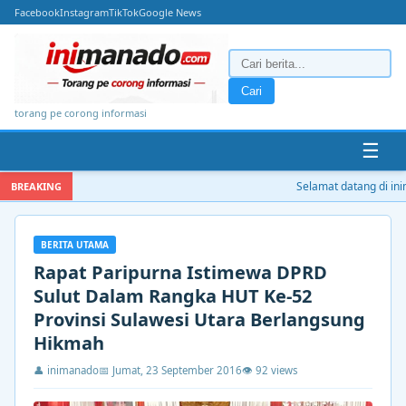
Facebook
Instagram
TikTok
Google News
Cari
torang pe corong informasi
☰
Selamat datang di inim
BREAKING
BERITA UTAMA
Rapat Paripurna Istimewa DPRD
Sulut Dalam Rangka HUT Ke-52
Provinsi Sulawesi Utara Berlangsung
Hikmah
👤 inimanado
📅 Jumat, 23 September 2016
👁 92 views